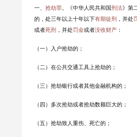
一、
抢劫罪
。《中华人民共和国
刑法
》第
的，处三年以上十年以下
有期徒刑
，并处
或者
死刑
，并处
罚金
或者
没收财产
：
（一）入户抢劫的；
（二）在公共交通工具上抢劫的；
（三）抢劫银行或者其他金融机构的；
（四）多次抢劫或者抢劫数额巨大的；
（五）抢劫致人重伤、死亡的；