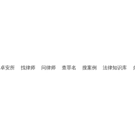
TINGLIFANG
庭立方·律师图书馆
卓安所
找律师
问律师
查罪名
搜案例
法律知识库
百万级法律知识库