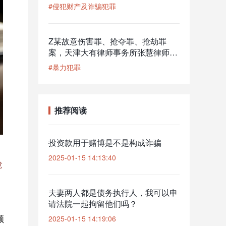
护，获轻判
#侵犯财产及诈骗犯罪
Z某故意伤害罪、抢夺罪、抢劫罪
案，天津大有律师事务所张慧律师为
其辩护，作出不起诉决定
#暴力犯罪
推荐阅读
投资款用于赌博是不是构成诈骗
2025-01-15 14:13:40
抢
夫妻两人都是债务执行人，我可以申
请法院一起拘留他们吗？
额
2025-01-15 14:19:06