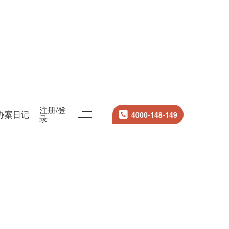
注册/登
办案日记
4000-148-149
录
搜索