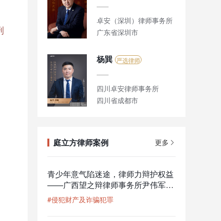
卓安（深圳）律师事务所
刑
广东省深圳市
杨巽
严选律师
四川卓安律师事务所
四川省成都市
庭立方律师案例
更多
青少年意气陷迷途，律师力辩护权益
——广西望之辩律师事务所尹伟军律
师为涉嫌入室抢劫犯罪未成年人辩
#侵犯财产及诈骗犯罪
护，刑期从量刑建议三年四个月到实
判八个月，成功争取大幅减少80%