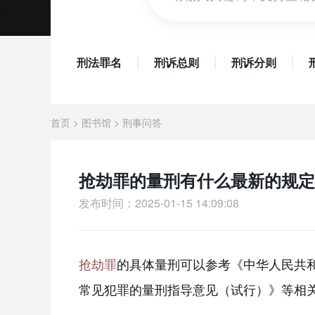
刑法罪名
刑诉总则
刑诉分则
首页
>
图书馆
>
刑事问答
抢劫罪的量刑有什么最新的规定在
发布时间：2025-01-15 14:09:08
抢劫罪
的具体量刑可以参考《中华人民共
常见犯罪的量刑指导意见（试行）》等相