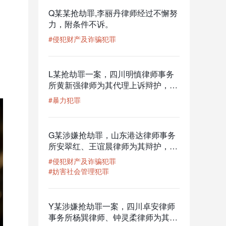
Q某某抢劫罪,李丽丹律师经过不懈努
力，附条件不诉。
#侵犯财产及诈骗犯罪
L某抢劫罪一案，四川明慎律师事务
所黄新强律师为其代理上诉辩护，获
判适用缓刑（二审改判缓刑）
#暴力犯罪
G某涉嫌抢劫罪，山东港达律师事务
所安翠红、王谊晨律师为其辩护，最
终认定为抢劫未遂
#侵犯财产及诈骗犯罪
#妨害社会管理犯罪
Y某涉嫌抢劫罪一案，四川卓安律师
事务所杨巽律师、钟灵柔律师为其辩