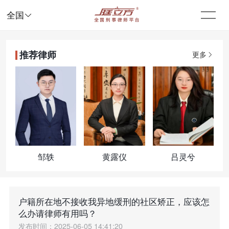

全国
推荐律师
更多
邹轶
黄露仪
吕灵兮
户籍所在地不接收我异地缓刑的社区矫正，应该怎
么办请律师有用吗？
发布时间：2025-06-05 14:41:20