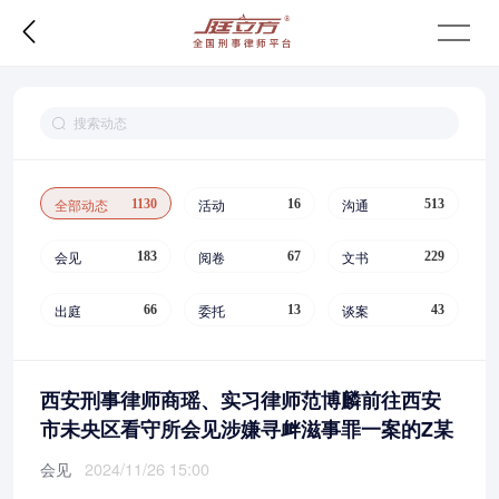

全部动态
活动
沟通
1130
16
513
会见
阅卷
文书
183
67
229
出庭
委托
谈案
66
13
43
西安刑事律师商瑶、实习律师范博麟前往西安
市未央区看守所会见涉嫌寻衅滋事罪一案的Z某
会见
2024/11/26 15:00