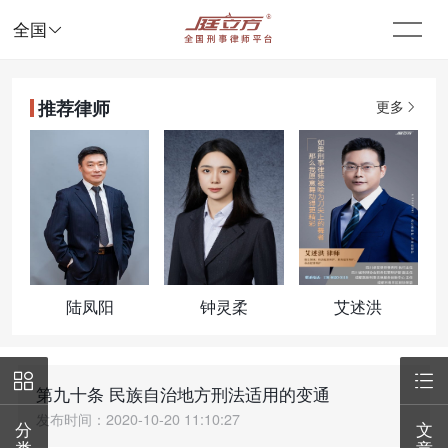

全国
推荐律师
更多
陆凤阳
钟灵柔
艾述洪


第九十条 民族自治地方刑法适用的变通
发布时间：2020-10-20 11:10:27
分
文
类
章