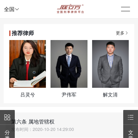

全国
推荐律师
更多
吕灵兮
尹伟军
解文清


第六条 属地管辖权
发布时间：2020-10-20 14:29:00
分
文
类
章