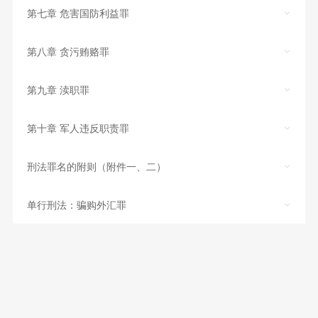
第七章 危害国防利益罪
第八章 贪污贿赂罪
第九章 渎职罪
第十章 军人违反职责罪
刑法罪名的附则（附件一、二）
单行刑法：骗购外汇罪