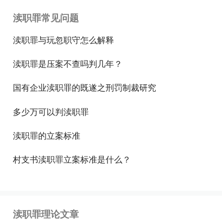
一、滥用职权罪、玩忽职守罪
渎职罪常见问题
第三百九十七条 国家机关工作人员滥用职权或者玩
渎职罪与玩忽职守怎么解释
忽职守，致使公共财产、国家和人民利益遭受重大损
渎职罪是压案不查吗判几年？
失的，处三年以下有期徒刑或者拘役；情节特别严重
的，处三年以上七年以下有期徒刑。本法另有规定
国有企业渎职罪的既遂之刑罚制裁研究
的，依照规定。
多少万可以判渎职罪
国家机关工作人员徇私舞弊，犯前款罪的，处五年以
渎职罪的立案标准
下有期徒刑或者拘役；情节严重的，处三年以下有期
徒刑或者拘役；情节特别严重的，处五年以上十年以
村支书渎职罪立案标准是什么？
下有期徒刑。本法另有规定的，依照规定。
二、故意泄露国家秘密罪、过失泄露国家秘密罪
渎职罪理论文章
第三百九十八条 国家机关工作人员违反保守国家秘