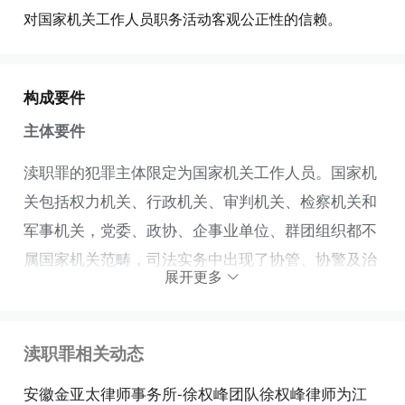
对国家机关工作人员职务活动客观公正性的信赖。
构成要件
主体要件
渎职罪的犯罪主体限定为国家机关工作人员。国家机
关包括权力机关、行政机关、审判机关、检察机关和
军事机关，党委、政协、企事业单位、群团组织都不
属国家机关范畴，司法实务中出现了协管、协警及治
展开更多
安联防人员受国家机关的委托从事公务的现象。为
此：
渎职罪相关动态
全国人民代表大会常务委员会关于《中华人民共和国
刑法》第九章渎职罪主体适用问题的立法解释规定：
安徽金亚太律师事务所-徐权峰团队徐权峰律师为江