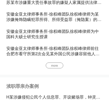
苏某市涉嫌重大责任事故罪的嫌疑人家属提供法律咨
在依照法律、法规规定行使国家行政管理职权的组织
询
中从事公务的人员，或者在受国家机关委托代表国家
安徽金亚太律师事务所-徐权峰团队徐权峰律师为某
机关行使职权的组织中从事公务的人员，或者虽未列
涉嫌掩饰隐瞒犯罪所得、所得受益罪（掩隐案）的嫌
疑人家属提供法律咨询
入国家机关人员编制但在国家机关中从事公务的人员
安徽金亚太律师事务所-徐权峰团队徐权峰律师为中
在代表国家机关行使职权时有渎职行为，构成犯罪
国科大硕士研究生授课
的，依照刑法关于渎职罪的规定追究刑事责任。
安徽金亚太律师事务所-徐权峰团队徐权峰律师前往
最高人民检察院关于渎职侵权犯罪案件立案标准的规
合肥市看守所第2次会见某外国公民涉嫌容留他人吸
毒罪当事人
定的司法解释中将国家机关工作人员作了进一步的扩
more
大解释：在乡（镇）以上中国共产党机关、人民政协
机关中从事公务的人员视为国家机关工作人员。
渎职罪亲办案例
客体要件
H某涉嫌侵犯公民个人信息罪、开设赌场罪，钟灵柔律师为其辩护，成功减少一半刑期
渎职罪侵犯的客体是国家机关的正常活动。国家机关
包括权力机关、行政机关、审判机关、检察机关和军