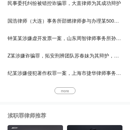
民事委托纠纷被错控诈骗罪，大直律师为其成功辩护
事机关。
主观要件
国浩律师（大连）事务所邵燃律师参与办理某500强民营企业涉嫌集资诈骗罪案
渎职罪的主观方面大多数出于故意，少数出于过失。
钟某某涉嫌虚开发票一案，山东周智律师事务所孙建华、孙明晗律师为其辩护，获撤回移送审查起诉的结果
故意与过失的具体内容因具体犯罪不同而不同。本章
犯罪没有目的犯。
Z某涉嫌诈骗罪，拓安刑辨团队苏春妹为其辩护，获不起诉
客观要件
纪某涉嫌侵犯著作权罪一案，上海市捷华律师事务所解文清律师为其辩护，公安机关撤回起诉意见，检察机关解除取保候审
渎职罪的客观方面表现为利用职务上的便利或者徇私
舞弊、滥用职权、玩忽职守，致使国家和人民利益遭
more
受重大损失的行为。
本罪种类
渎职罪律师推荐
本罪分类
刑法分则第九章《渎职罪》及《刑法修正案（四）》