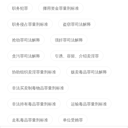
期徒刑。
职务犯罪
挪用资金罪量刑标准
四、枉法裁判罪
职务侵占罪量刑标准
盗窃罪司法解释
在民事、行政审判活动中故意违背事实和法律作枉法
裁判，情节严重的，处五年以下有期徒刑或者拘役；
抢劫罪司法解释
强奸罪司法解释
情节特别严重的，处五年以上十年以下有期徒刑。
贪污罪司法解释
引诱、容留、介绍卖淫罪
在执行判决、裁定活动中，严重不负责任或者滥用职
权，不依法采取诉讼保全措施、不履行法定执行职
协助组织卖淫罪量刑标准
贩卖毒品罪司法解释
责，或者违法采取诉讼保全措施、强制执行措施，致
使当事人或者其他人的利益遭受重大损失的，处五年
非法买卖制毒物品罪量刑标准
以下有期徒刑或者拘役；致使当事人或者其他人的利
非法持有毒品罪量刑标准
运输毒品罪量刑标准
益遭受特别重大损失的，处五年以上十年以下有期徒
刑。
走私毒品罪量刑标准
单位受贿罪
司法工作人员收受贿赂，有前三款行为的，同时又构