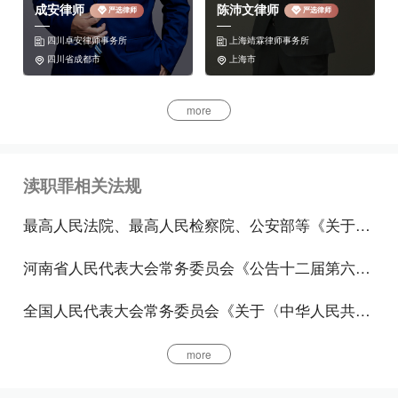
成安律师
陈沛文律师
严选律师
严选律师
检失职罪，动植物检疫失职罪，不解救被拐卖、绑架
四川卓安律师事务所
上海靖霖律师事务所
妇女、儿童罪，失职造成珍贵文物损毁、流失罪。


四川省成都市
上海市


三、徇私舞弊型渎职罪
more
包括徇私枉法罪，民事、行政枉法裁判罪，执行裁判
玩忽职守、滥用职权罪，徇私舞弊减刑、假释、暂予
渎职罪相关法规
监外执行罪，徇私舞弊不移交刑事案件罪，滥用管理
公司、证券职权罪，徇私舞弊不征、少征税款罪，徇
最高人民法院、最高人民检察院、公安部等《关于印发〈关于对司法工作人员在诉讼活动中的渎职行为加强法律监督的若干规定(试行)〉的通知》
私舞弊发售发票、抵扣税款、出口退税罪，违法提供
河南省人民代表大会常务委员会《公告十二届第六十号——河南省预防职务犯罪工作条例》
出口退税凭证罪，非法批准征用、占用土地罪，非法
低价出让国有土地使用权罪，放纵走私罪，商检徇私
全国人民代表大会常务委员会《关于〈中华人民共和国刑法〉第九章渎职罪主体适用问题的解释》
舞弊罪，动植物检疫徇私舞弊罪，放纵制售伪劣商品
more
犯罪行为罪，招收公务员、学生徇私舞弊罪。
罪名详解