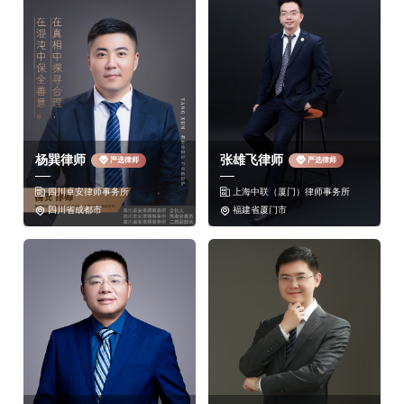
共规定有三十五个罪名。根据渎职罪的客观表现分为
以下三类犯罪：
一、滥用职权型渎职罪
包括滥用职权罪，故意泄露国家秘密罪，私放在押人
杨巽律师
张雄飞律师
严选律师
严选律师
员罪，违法发放林木采伐许可证罪，办理偷越国
四川卓安律师事务所
上海中联（厦门）律师事务所
（边）境人员出入境证件罪，放行偷越国（边）境人


四川省成都市
福建省厦门市


员罪，阻碍解救被拐卖、绑架妇女、儿童罪，帮助犯
罪分子逃避处罚罪。
二、玩忽职守型渎职罪
包括玩忽职守罪，过失泄露国家秘密罪，失职致使在
押人员脱逃罪，国家机关工作人员签订、履行合同失
职被骗罪，环境监管失职罪，传染病防治失职罪，商