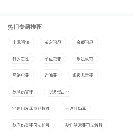
密法的规定，故意或者过失泄露国家秘密，情节严重
的，处三年以下有期徒刑或者拘役；情节特别严重
热门专题推荐
的，处三年以上七年以下有期徒刑。
非国家机关工作人员犯前款罪的，依照前款的规定酌
主观明知
鉴定问题
金额问题
情处罚。
行为定性
单位犯罪
刑法规范
三、徇私枉法罪
网络犯罪
诈骗罪
猥亵儿童罪
司法工作人员徇私枉法、徇情枉法，对明知是无罪的
人而使他受追诉、对明知是有罪的人而故意包庇不使
故意伤害罪
职务侵占罪
他受追诉，或者在刑事审判活动中故意违背事实和法
律作枉法裁判的，构成徇私枉法罪，徇私枉法罪处五
滥用职权罪量刑标准
开设赌场罪
年以下有期徒刑或者拘役；情节严重的，处五年以上
十年以下有期徒刑；情节特别严重的，处十年以上有
故意伤害罪司法解释
敲诈勒索罪司法解释