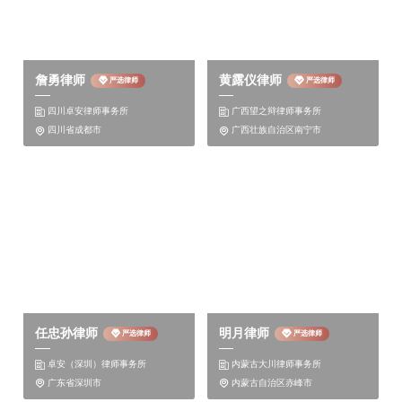
3条第1款、第3款、第4款和第6条的规定，国家机关
工作人员滥用职权，有下列情形之一，致使盗窃、抢
劫、诈骗、抢夺的机动车被办理登记手续，数量达到
詹勇律师
黄露仪律师
严选律师
严选律师
3辆以上或者价值总额达到30万元以上的，依照《刑
四川卓安律师事务所
广西望之辩律师事务所


法》第397条第1款的规定，以滥用职权罪定罪，处3
四川省成都市
广西壮族自治区南宁市


年以下有期徒刑或者拘役:（1）明知是登记手续不全
或者不符合规定的机动车而办理登记手续的；（2）
指使他人为明知是登记手续不全或者不符合规定的机
动车办理登记手续的；（3）违规或者指使他人违规
更改、调换车辆档的；（4）其他滥用职权的行为国
家机关工作人员实施上述行为，致使盗窃、抢、诈
骗、抢夺的机动车被办理登记手续，分别达到上述规
任忠孙律师
明月律师
严选律师
严选律师
定数量、数额标准5倍以上的，或者明知是盗窃、抢
卓安（深圳）律师事务所
内蒙古大川律师事务所


劫、诈骗、抢夺的机动车而办理登手续的，属于《刑
广东省深圳市
内蒙古自治区赤峰市

