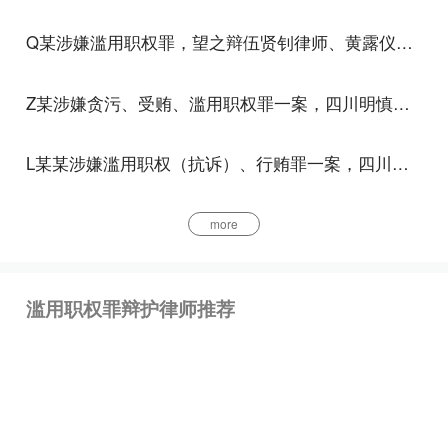
成前款规定的损失后果，不报、迟报、谎报或者授
Q某涉嫌滥用职权罪，望之辩伍贤钊律师、黄露仪律师，为其辩护，获免于刑事处罚，成功保留公职
意、指使、强令他人不报、迟报、谎报事故情况，致
使损失后果持续、扩大或者抢救工作延误的；（4）
Z某涉嫌贪污、受贿、滥用职权罪一案，四川明慎律师事务所黄新强律师为其辩护，获减轻处罚
造成特别恶劣社会影响的；（5）其他特别严重的情
节。司法实践中把握本罪“情节特别严重”时，上述情
L某某涉嫌滥用职权（抗诉）、行贿罪一案，四川明慎律师事务所黄新强律师为其二审辩护，获撤诉
形应当作为依据。
二、依照本条第2款规定，国家机关工作人员徇私
more
弊，犯本罪的，处5年以下有期徒刑或者拘役；情节
特别严重的，处5年以上10年以下有期徒刑。本法另
滥用职权罪辩护律师推荐
有规定的，依照规定
三、根据最高人民法院、最高人民检察院于200年5月
9日公布的《关于办理与盗窃、抢劫、诈骗、抢夺机
动车相关刑事案件具体应用法律若干问题的解释》第