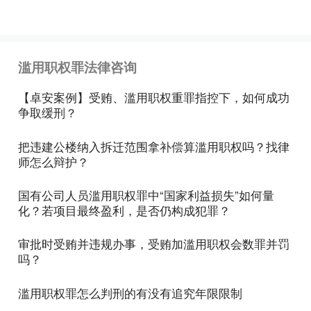
法》第397条第1款规定的“情节特别严重”，处3年以
上7年以下有期徒刑。另外，涉及的机动车有下列情
形之一的，应当认定行为人主观上具有“明知”:（1）
滥用职权罪法律咨询
没有合法有效的来历凭证；（2）发动机号、车辆识
别代号有明显更改痕迹，没有合法证明的。
【卓安案例】受贿、滥用职权重罪指控下，如何成功
争取缓刑？
把违建公楼纳入拆迁范围拿补偿算滥用职权吗？找律
师怎么辩护？
国有公司人员滥用职权罪中“国家利益损失”如何量
化？若项目最终盈利，是否仍构成犯罪？
审批时受贿并违规办事，受贿加滥用职权会数罪并罚
吗？​
滥用职权罪怎么判刑的有没有追究年限限制