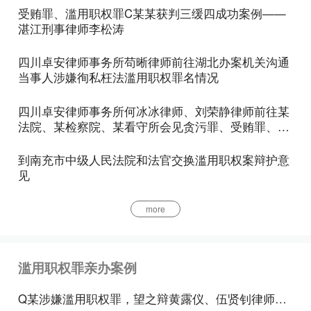
或者玩忽职守，具有下列情形之一的，应当认定为刑
受贿罪、滥用职权罪C某某获判三缓四成功案例——
湛江刑事律师李松涛
法
第三百九十七条
规定的“致使公共财产、国家和人
民利益遭受重大损失”：（1）造成死亡1人以上，或
四川卓安律师事务所苟晰律师前往湖北办案机关沟通
者
重伤
3人以上，或者轻伤9人以上，或者
重伤
2人、
当事人涉嫌徇私枉法滥用职权罪名情况
轻伤3人以上，或者
重伤
1人、轻伤6人以上的；（2）
四川卓安律师事务所何冰冰律师、刘荣静律师前往某
造成经济损失30万元以上的；（3）造成恶劣社会影
法院、某检察院、某看守所会见贪污罪、受贿罪、滥
用职权罪、行贿罪当事人
响的；（4）其他致使公共财产、国家和人民利益遭
到南充市中级人民法院和法官交换滥用职权案辩护意
受重大损失的情形。
见
2.情节特别严重的，处3年以上7年以下有期徒刑。
more
关于“情节特别严重”的标准，简称《渎职解释
（一）》第1条第2款对“情节特别严重”的情形作了具
滥用职权罪亲办案例
体规定:（1）造成伤亡达到前款第1项规定人数3倍以
上的；（2）造成经济损失150万元以上的；（3）造
Q某涉嫌滥用职权罪，望之辩黄露仪、伍贤钊律师为其辩护，获免于刑事处罚，成功保留公职