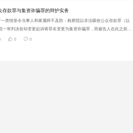
众存款罪与集资诈骗罪的辩护实务
有一类情形令当事人和家属猝不及防：检察院以非法吸收公众存款罪（以
法院一审判决前却变更起诉将罪名变更为集资诈骗罪，而被告人在此之前对
对性的辩护应对。这一情形在近年来的非法集资案件中屡见不鲜，近期
5
0
0

