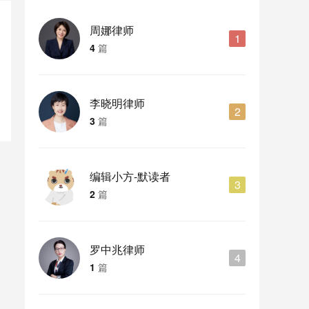
周娜律师
1
4
篇
李晓明律师
2
3
篇
编辑小方-默读者
3
2
篇
罗中兆律师
4
1
篇