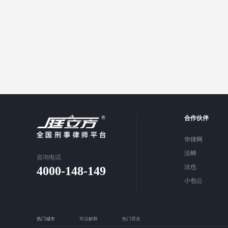
合作伙伴
华律网
法蝉
咨询电话
法也
4000-148-149
小包公
热门城市
司法解释
热门罪名