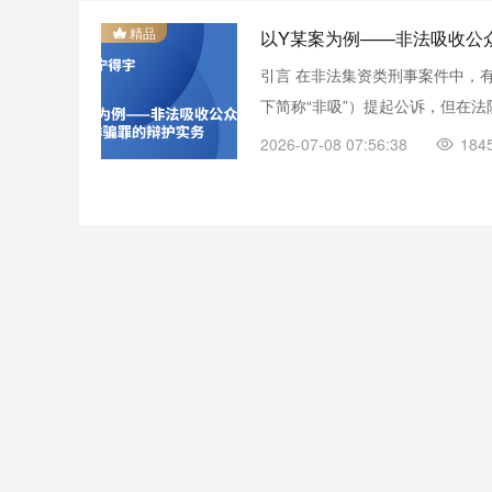
精品

以Y某案为例——非法吸收公
引言 在非法集资类刑事案件中，
下简称“非吸”）提起公诉，但在
罪名变更毫无心理准备，更缺乏针
2026-07-08 07:56:38
184

代理的Y某案即是一