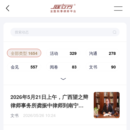

全部类型
1654
活动
329
沟通
278
会见
557
阅卷
83
文书
90
出庭
180
委托
45
谈案
91
评价
1
2026年5月21日上午，广西望之辩
律师事务所龚振中律师到南宁市
公安局青秀区分局经侦大队递交C
文书
2026/05/26 10:24
某涉嫌串通投标罪案的取保候审