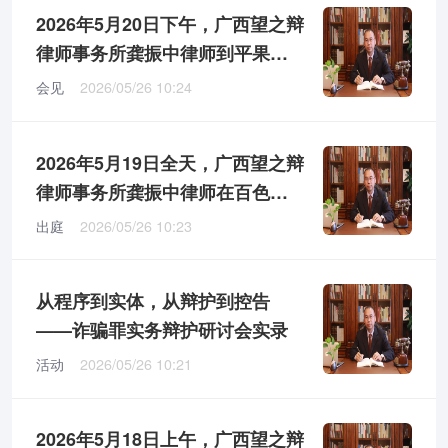
申请书
2026年5月20日下午，广西望之辩
律师事务所龚振中律师到平果市
看守所会见涉嫌组织卖淫罪的上
会见
2026/05/26 10:24
诉人C某某
2026年5月19日全天，广西望之辩
律师事务所龚振中律师在百色市
右江区人民法院参加L某某涉嫌骗
出庭
2026/05/26 10:23
取贷款罪和合同诈骗罪开庭审理
活动
从程序到实体，从辩护到控告
——诈骗罪实务辩护研讨会实录
活动
2026/05/26 10:21
2026年5月18日上午，广西望之辩