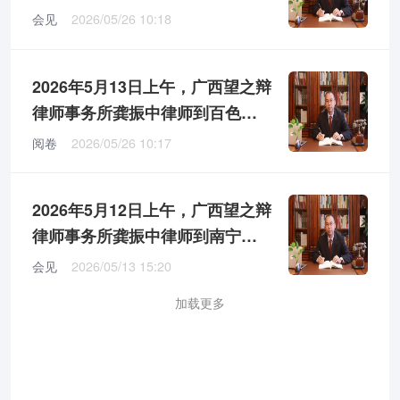
第三看守所会见涉嫌诈骗罪的被
会见
2026/05/26 10:18
告人L某某
2026年5月13日上午，广西望之辩
律师事务所龚振中律师到百色市
右江区人民法院、右江区人民检
阅卷
2026/05/26 10:17
察院对L某某涉嫌诈骗罪案进行补
充阅卷
2026年5月12日上午，广西望之辩
律师事务所龚振中律师到南宁市
第二看守所会见涉嫌诈骗罪的X某
会见
2026/05/13 15:20
某
加载更多