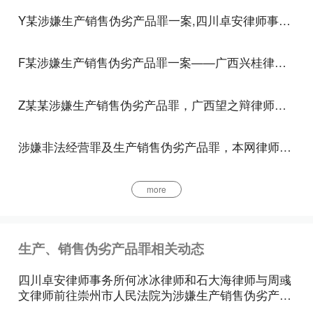
次、废旧零配件组合、拼装后冒充正品或者新产品的
Y某涉嫌生产销售伪劣产品罪一案,四川卓安律师事务所何冰冰律师进行辩护工作
行为。
F某涉嫌生产销售伪劣产品罪一案——广西兴桂律师事务所陶永昌律师、黄秋红律师为其辩护，获不予批准逮捕结果
刑法第一百四十条规定的゛不合格产品〞，是指不符
合《中华人民共和国产品质量法》第二十六条第二款
Z某某涉嫌生产销售伪劣产品罪，广西望之辩律师事务所龚振中、黄露仪律师为其辩护，二审改判获轻判。
规定的质量要求的产品。
涉嫌非法经营罪及生产销售伪劣产品罪，本网律师竭力辩护，最终检察院撤回起诉，L某无罪释放
对本条规定的上述行为难以确定的，应当委托法律、
行政法规规定的产品质量检验机构进行鉴定。
more
第二条刑法第一百四十条、第一百四十九条规定的゛
销售金额〞，是指生产者、销售者出售伪劣产品后所
生产、销售伪劣产品罪相关动态
得和应得的全部违法收入。
四川卓安律师事务所何冰冰律师和石大海律师与周彧
伪劣产品尚未销售，货值金额达到刑法第一百四十条
文律师前往崇州市人民法院为涉嫌生产销售伪劣产品
规定的销售金额三倍以上的，以生产、销售伪劣产品
罪当事人开展庭审辩护工作