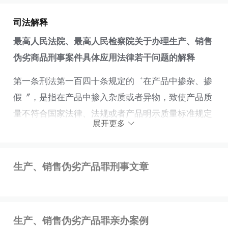
司法解释
最高人民法院、最高人民检察院关于办理生产、销售
伪劣商品刑事案件具体应用法律若干问题的解释
第一条刑法第一百四十条规定的゛在产品中掺杂、掺
假〞，是指在产品中掺入杂质或者异物，致使产品质
量不符合国家法律、法规或者产品明示质量标准规定
展开更多
的质量要求，降低、失去应有使用性能的行为。
刑法第一百四十条规定的゛以假充真〞，是指以不具
生产、销售伪劣产品罪刑事文章
有某种使用性能的产品冒充具有该种使用性能的产品
的行为。
刑法第一百四十条规定的゛以次充好〞，是指以低等
生产、销售伪劣产品罪亲办案例
级、低档次产品冒充高等级、高档次产品，或者以残