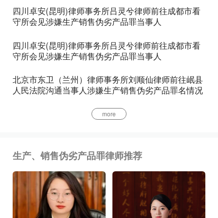
罪(未遂)定罪处罚。
四川卓安(昆明)律师事务所吕灵兮律师前往成都市看
守所会见涉嫌生产销售伪劣产品罪当事人
货值金额以违法生产、销售的伪劣产品的标价计算;
四川卓安(昆明)律师事务所吕灵兮律师前往成都市看
没有标价的，按照同类合格产品的市场中间价格计
守所会见涉嫌生产销售伪劣产品罪当事人
算。货值金额难以确定的，按照国家计划委员会、最
高人民法院、最高人民检察院、公安部1997年4月22
北京市东卫（兰州）律师事务所刘顺仙律师前往岷县
人民法院沟通当事人涉嫌生产销售伪劣产品罪名情况
日联合发布的《扣押、追缴、没收物品估价管理办
法》的规定，委托指定的估价机构确定。
more
多次实施生产、销售伪劣产品行为，未经处理的，伪
劣产品的销售金额或者货值金额累计计算。
生产、销售伪劣产品罪律师推荐
第三条经省级以上药品监督管理部门设置或者确定的
药品检验机构鉴定，生产、销售的假药具有下列情形
之一的，应认定为刑法第一百四十一条规定的゛足以
严重危害人体健康〞：