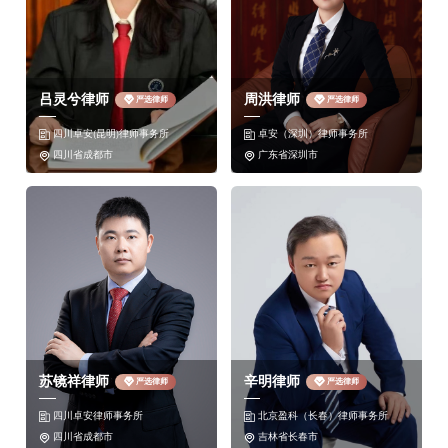
(一)含有超标准的有毒有害物质的;
(二)不含所标明的有效成份，可能贻误诊治的;
吕灵兮律师
周洪律师
严选律师
严选律师
(三)所标明的适应症或者功能主治超出规定范围，可
四川卓安(昆明)律师事务所
卓安（深圳）律师事务所


四川省成都市
广东省深圳市


能造成贻误诊治的;
(四)缺乏所标明的急救必需的有效成份的。
生产、销售的假药被使用后，造成轻伤、重伤或者其
他严重后果的，应认定为゛对人体健康造成严重危
害〞。
生产、销售的假药被使用后，致人严重残疾、三人以
苏镜祥律师
辛明律师
严选律师
严选律师
上重伤、十人以上轻伤或者造成其他特别严重后果
四川卓安律师事务所
北京盈科（长春）律师事务所


的，应认定为゛对人体健康造成特别严重危害〞。
四川省成都市
吉林省长春市

