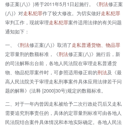
修正案(八)》)将于2011年5月1日起施行。《
刑法
修正案
(八)》对
走私犯罪
作了较大修改。为切实做好
走私犯罪
审判工作，现就审理
走私犯罪
案件适用法律的有关问题
通知如下：
一、《
刑法
修正案(八)》取消了
走私普通货物、物品罪
定罪量刑的数额标准，《
刑法
修正案(八)》施行后，新
的司法解释出台前，各地人民法院在审理走私普通货
物、物品犯罪案件时，可参照适用修正前的
刑法
及《最
高人民法院关于审理走私刑事案件具体应用法律若干问
题的解释》(法释 [2000]30号)规定的数额标准。
二、对于一年内曾因走私被给予二次行政处罚后又走私
需要追究刑事责任的，具体的定罪量刑标准可由各地人
民法院结合案件具体情况和本地实际确定。各地人民法