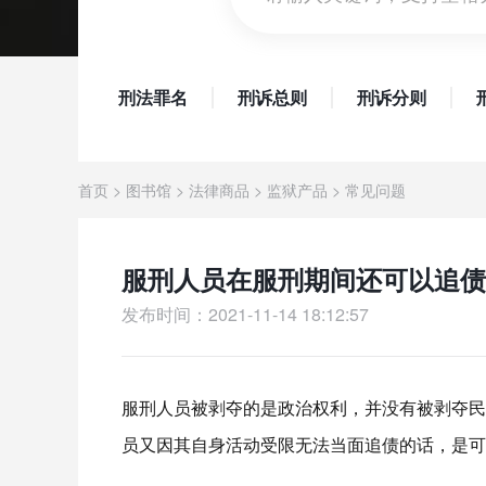
刑法罪名
刑诉总则
刑诉分则
首页
>
图书馆
>
法律商品
>
监狱产品
>
常见问题
服刑人员在服刑期间还可以追债
发布时间：2021-11-14 18:12:57
服刑人员被剥夺的是政治权利，并没有被剥夺民
员又因其自身活动受限无法当面追债的话，是可