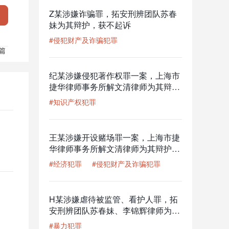
Z某涉嫌诈骗罪，拓安刑辨团队苏春
妹为其辩护，获不起诉
#侵犯财产及诈骗犯罪
篇
纪某涉嫌侵犯著作权罪一案，上海市
捷华律师事务所解文清律师为其辩
护，公安机关撤回起诉意见，检察机
#知识产权犯罪
关解除取保候审
王某涉嫌开设赌场罪一案，上海市捷
华律师事务所解文清律师为其辩护，
获从轻的良好结果
#经济犯罪
#侵犯财产及诈骗犯罪
H某涉嫌虐待被监管、看护人罪，拓
安刑辨团队苏春妹、李锦辉律师为其
辩护，已取保侯候审
#暴力犯罪