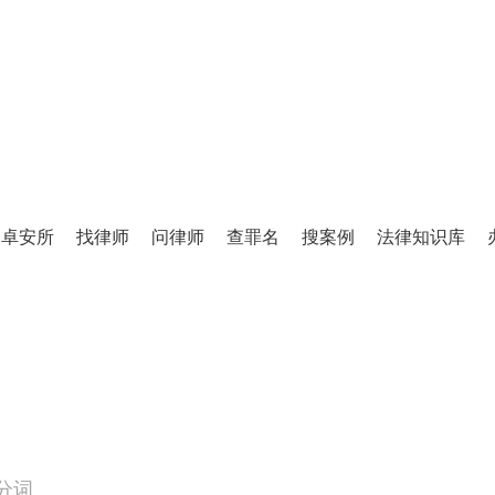
TINGLIFANG
庭立方·律师图书馆
卓安所
找律师
问律师
查罪名
搜案例
法律知识库
百万级法律知识库