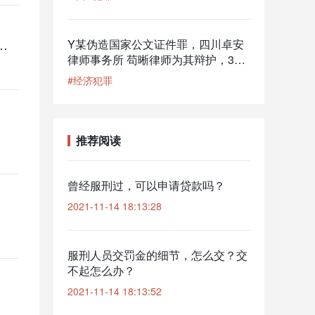
应商好处费100万元）在纪委监委调查前主动投案，并退还全部赃款，能否算自首？
Y某伪造国家公文证件罪，四川卓安
律师事务所 苟晰律师为其辩护，30
天内取保候审
#经济犯罪
推荐阅读
曾经服刑过，可以申请贷款吗？
2021-11-14 18:13:28
服刑人员交罚金的细节，怎么交？交
不起怎么办？
2021-11-14 18:13:52