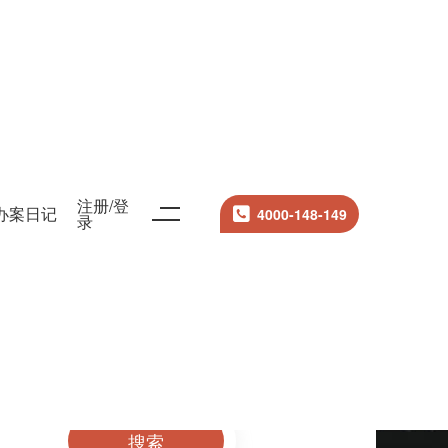
注册/登
办案日记
4000-148-149
录
搜索