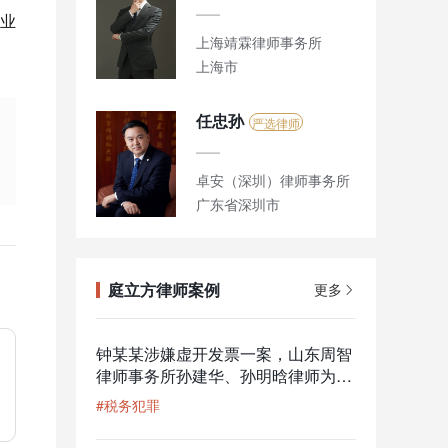
业
上海靖霖律师事务所
上海市
任忠孙
严选律师
卓安（深圳）律师事务所
广东省深圳市
庭立方律师案例
更多
钟某某涉嫌虚开发票一案，山东周智
律师事务所孙建华、孙明晗律师为其
辩护，获撤回移送审查起诉的结果
#税务犯罪