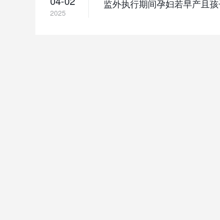
04-02
监外执行期间孕妇若早产且孩
2025