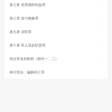
第七章 危害国防利益罪
第八章 贪污贿赂罪
第九章 渎职罪
第十章 军人违反职责罪
刑法罪名的附则（附件一、二）
单行刑法：骗购外汇罪