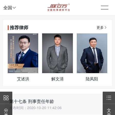

全国
推荐律师
更多
艾述洪
解文清
陆凤阳


第十七条 刑事责任年龄
发布时间：2020-10-20 11:42:06
分
文
类
章