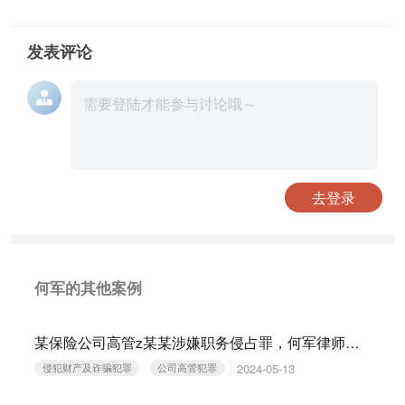
发表评论
去登录
何军的其他案例
某保险公司高管z某某涉嫌职务侵占罪，何军律师刑辩团队为其辩护，经历一审、二审、发回重审最终获免于刑事处罚
2024-05-13
侵犯财产及诈骗犯罪
公司高管犯罪