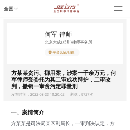

全国
何军 律师
北京大成(郑州)律师事务所
平台认证/担保

方某某贪污、挪用案，涉案一千余万元，何
军律师受委托为其二审成功辩护，二审改
判，撤销一审贪污定罪量刑
发布时间：2022-03-23 10:20:02
浏览：9727次
一、案情简介
方某某是司法局某区副局长，一审判决认定，方