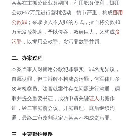
某某在主抓公证业务期间，利用职务便利，挪用
公款957万元进行营利活动，情节严重，构成
挪用
公款罪
；采取收入不入账的方式，擅自将公款43
万元发放补助，予以侵吞，数额巨大，又构成
贪
污罪
，以挪用公款罪、贪污罪数罪并罚。
二、办案过程
本案当事人对挪用公款犯罪事实、罪名无异议，
自愿认罪，但其辩解不构成贪污罪，何军律师多
次与检察员、法官就案件存在问题进行沟通，调
取并提交重要书证，成功申请关键
证人
出庭作
证，经二审庭前会议、开庭审理、庭后继续沟
通，最终二审改判认定万某某不构成贪污罪。
三、主要辩护思路