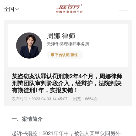

全国
周娜 律师
天津华盛理律师事务所
平台认证/担保

某盗窃案认罪认罚刑期2年4个月，周娜律师
刑辩团队审判阶段介入，经辩护，法院判决
有期徒刑1年，实报实销！
发布时间：2023-04-03 14:45:07
浏览：8654次
一、案情简介
起诉书指控：2021年年中，被告人某甲伙同另外