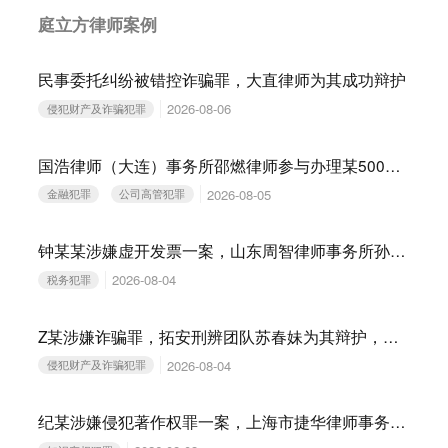
庭立方律师案例
民事委托纠纷被错控诈骗罪，大直律师为其成功辩护
2026-08-06
侵犯财产及诈骗犯罪
国浩律师（大连）事务所邵燃律师参与办理某500强民营企业涉嫌集资诈骗罪案
2026-08-05
金融犯罪
公司高管犯罪
钟某某涉嫌虚开发票一案，山东周智律师事务所孙建华、孙明晗律师为其辩护，获撤回移送审查起诉的结果
2026-08-04
税务犯罪
Z某涉嫌诈骗罪，拓安刑辨团队苏春妹为其辩护，获不起诉
2026-08-04
侵犯财产及诈骗犯罪
纪某涉嫌侵犯著作权罪一案，上海市捷华律师事务所解文清律师为其辩护，公安机关撤回起诉意见，检察机关解除取保候审