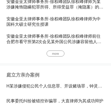
安徽金亚太律师事务所-徐权峰团队徐权峰律师为某
的。刻字业违反管理规定承制公章的，属于违反治安
涉嫌掩饰隐瞒犯罪所得、所得受益罪（掩隐案）的嫌
管理行为。如果私刻、伪造、变造公章，则应以扰乱
疑人家属提供法律咨询
公共秩序罪论处。
安徽金亚太律师事务所-徐权峰团队徐权峰律师为中
国科大硕士研究生授课
量刑标准
安徽金亚太律师事务所-徐权峰团队徐权峰律师前往
私刻公章罪，一般会处三年以下有期徒刑、拘
合肥市看守所第2次会见某外国公民涉嫌容留他人吸
役、管制或者剥夺政治权利。
毒罪当事人
more
《刑法》第二百八十条，伪造、变造、买卖或者
盗窃、抢夺、毁灭国家机关的公文、证件、印章的，
处三年以下有期徒刑、拘役、管制或者剥夺政治权
庭立方亲办案例
利;情节严重的，处三年以上十年以下有期徒刑。
H某涉嫌侵犯公民个人信息罪、开设赌场罪，钟灵柔律师为其辩护，成功减少一半刑期
伪造公司、企业、事业单位、人民团体的印章
的，处三年以下有期徒刑、拘役、管制或者剥夺政治
民事委托纠纷被错控诈骗罪，大直律师为其成功辩护
权利。