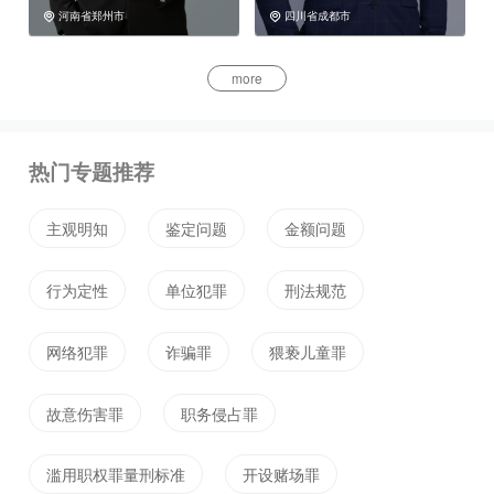
河南省郑州市
四川省成都市


more
热门专题推荐
主观明知
鉴定问题
金额问题
行为定性
单位犯罪
刑法规范
网络犯罪
诈骗罪
猥亵儿童罪
故意伤害罪
职务侵占罪
滥用职权罪量刑标准
开设赌场罪