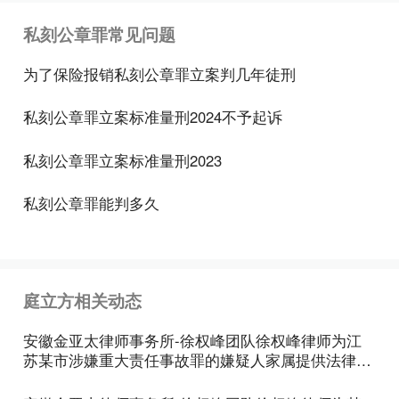
为论处，已经造成了严重后果的，如利用非法制造的
私刻公章罪常见问题
公章，进行严重的刑事犯罪活动，并且造成了严重后
为了保险报销私刻公章罪立案判几年徒刑
果的，要按不同情节和损失程序追究刑事责任。
私刻公章罪立案标准量刑2024不予起诉
(3)行为的主体是承制公章的工厂、商店、刻字摊的负
责人和有关的职工。行为属负责人指示的，应同时处
私刻公章罪立案标准量刑2023
罚单位负责人。
私刻公章罪能判多久
(4)行为人主观上有的是故意的，有的是过失的。前者
可能得到了委托制做人的某种好处;后者属工作中的
失误，如未能辨明委托人使用的伪造证明文件等。
庭立方相关动态
立案标准
安徽金亚太律师事务所-徐权峰团队徐权峰律师为江
伪造、变造或者买卖国家机关、人民团体、企业、事
苏某市涉嫌重大责任事故罪的嫌疑人家属提供法律咨
业单位或者其他组织的公文、证件、证明文件、印章
询