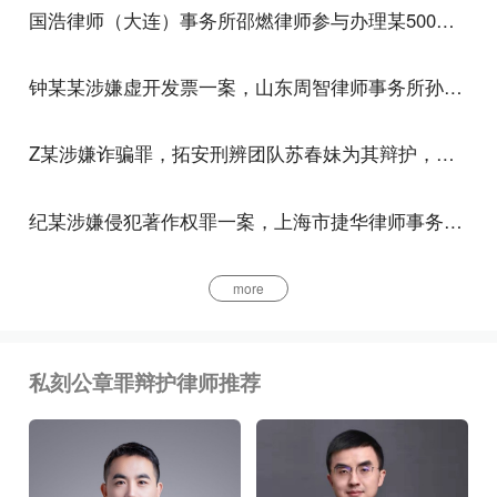
国浩律师（大连）事务所邵燃律师参与办理某500强民营企业涉嫌集资诈骗罪案
伪造、变造居民身份证的，处三年以下有期徒刑、拘
役、管制或者剥夺政治权利;情节严重的，处三年以
钟某某涉嫌虚开发票一案，山东周智律师事务所孙建华、孙明晗律师为其辩护，获撤回移送审查起诉的结果
上七年以下有期徒刑。
Z某涉嫌诈骗罪，拓安刑辨团队苏春妹为其辩护，获不起诉
纪某涉嫌侵犯著作权罪一案，上海市捷华律师事务所解文清律师为其辩护，公安机关撤回起诉意见，检察机关解除取保候审
more
私刻公章罪辩护律师推荐