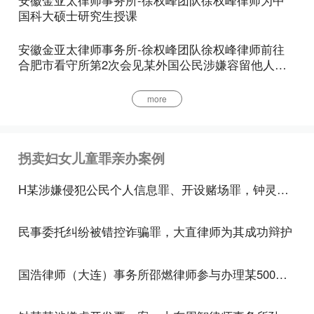
的“妇女”既包括具有中国国籍的妇女，也包括具有外
国科大硕士研究生授课
国国籍和无国籍的妇女，被拐卖的外国妇女没有身份
安徽金亚太律师事务所-徐权峰团队徐权峰律师前往
证明的，不影响本罪的成立。“儿童”一般指14周岁以
合肥市看守所第2次会见某外国公民涉嫌容留他人吸
下的人。
毒罪当事人
more
客观要件
本罪在客观上表现为非法拐骗、绑架、收买、贩卖、
接送或者中转妇女、儿童的行为。
拐卖妇女儿童罪亲办案例
所谓拐骗，是指行为人以利诱、欺骗等非暴力手段使
H某涉嫌侵犯公民个人信息罪、开设赌场罪，钟灵柔律师为其辩护，成功减少一半刑期
妇女、儿童脱离家庭或监护人并为自己所控制的行
为。拐骗的方法多种多样：有的是在车站、码头等公
民事委托纠纷被错控诈骗罪，大直律师为其成功辩护
共场所，物色外流妇女，并用谎言骗取信任，达到自
己的罪恶目的；有的是利用各种关系，花言巧语夸某
国浩律师（大连）事务所邵燃律师参与办理某500强民营企业涉嫌集资诈骗罪案
地生活好，以帮助介绍对象、安置工作等为诱饵，诱