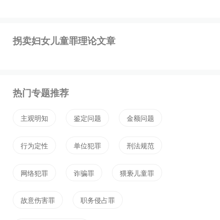
具有欺骗性。介绍收养儿童，须是出于双方自愿，特
别是送养方必须是出于自愿、收养关系成立，介绍人
拐卖妇女儿童罪理论文章
只是起牵线搭桥作用。
2、收取财物的性质不同。拐卖妇女、儿童收取财物
具有交易的性质，行为人获取的财物是妇女、儿童的
热门专题推荐
身价，且数额较高；而介绍婚姻、介绍收养的，收取
的财物具有酬谢的性质，不是将妇女、儿童作为买卖
主观明知
鉴定问题
金额问题
的对象，行为人是在婚姻、收养关系自愿成立的基础
行为定性
单位犯罪
刑法规范
上索取酬金，数目相对较低。
3、主观目的不同。行为人拐卖妇女、儿童主观上是
网络犯罪
诈骗罪
猥亵儿童罪
以出卖为目的；而介绍婚姻、介绍收养儿童索取财物
故意伤害罪
职务侵占罪
是以获取财物作为适当的酬谢。