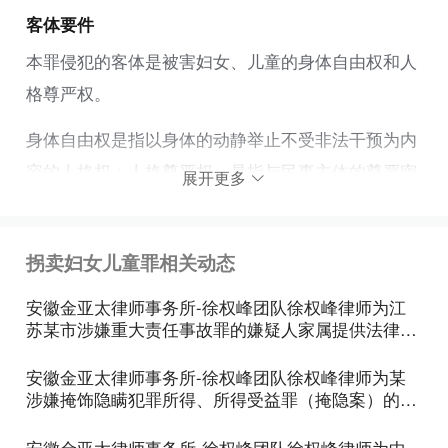
客体要件
本罪侵犯的客体是被害妇女、儿童的身体自由权和人
格尊严权。
身体自由权是指以身体的动静举止不受非法干预为内
容的人格权；人格尊严权，是指与民事主体的尊严密
展开更多
切相关的以精神性人格利益为内容的人格权。被害妇
女、儿童被拐骗后，处于行为人控制之下，处于被欺
拐卖妇女儿童罪相关动态
骗、任其摆布的境地，失去决定自己去向的身体自由
权，行为人将被害妇女、儿童当作商品出卖，损害其
安徽金亚太律师事务所-徐权峰团队徐权峰律师为江
苏某市涉嫌重大责任事故罪的嫌疑人家属提供法律咨
做人的尊严。至于本罪所引起的被害人家庭妻离子
询
散，有时甚至家破人亡是本罪的危害后果，而非客体
安徽金亚太律师事务所-徐权峰团队徐权峰律师为某
要件，本罪侵犯的对象为妇女、儿童。“妇女”指14周
涉嫌掩饰隐瞒犯罪所得、所得受益罪（掩隐案）的嫌
疑人家属提供法律咨询
岁以上的女性。根据最新司法解释的规定，这里
安徽金亚太律师事务所-徐权峰团队徐权峰律师为中