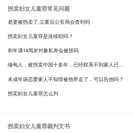
拐卖妇女儿童罪常见问题
罪名认定
老婆被拐卖了,立案后公安局会查到吗
本罪与介绍婚姻索取财物的界限
拐卖妇女儿童罪是连续犯吗？
借介绍婚姻而索取财物，是指行为人借为男女双方做
和年满14周岁对象私奔会被抓吗
婚姻介绍人的机会，向其中一方或双方索取财物的行
为。借介绍收养而索取财物，是指行为人借为他人介
缅甸人，被拐卖中国十多年，已经联系不到家人已经十多年没有联系过，去自首会不会拘留
绍收养的机会，向收养一方索取财物的行为。又分拐
未成年谈恋爱家人不知情被他带走了，可以告他吗？
卖妇女、儿童罪与上述两种行为，应当把握以下几
点:
拐卖妇女儿童罪怎么判
1、是否具有欺骗和违背妇女意志的情形。被拐卖妇
女除个别情况是出于妇女自愿以外，大多数是被欺骗
和违背其意志的；而介绍婚姻索取财物的行为，其婚
拐卖妇女儿童罪裁判文书
姻是建立在女方自愿的基础上，并不违背其意志，不