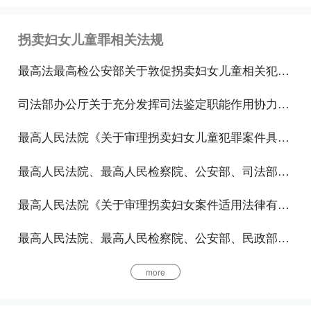
转被拐妇女、儿童行为之一的，即构成拐卖妇女、儿
拐卖妇女儿童罪相关法规
童罪。至于是否卖出，即犯罪目的是否实现不影响本
罪的成立。但是，如果行为人实施上述行为并不是以
最高法最高检公安部关于敦促拐卖妇女儿童相关犯罪嫌疑人投案自首的通告
出卖为目的，例如，是为了奸淫、收养、奴役、强迫
司法部办公厅关于充分发挥司法鉴定职能作用协力打击拐卖妇女儿童犯罪专项行动的通知
卖淫等目的，则可能构成其他犯罪，不构成本罪。但
实践中有的行为人收买被拐卖的妇女、儿童是为了与
最高人民法院《关于审理拐卖妇女儿童犯罪案件具体应用法律若干问题的解释》
被害人形成婚姻、家庭关系，并不是为出卖，而收买
最高人民法院、最高人民检察院、公安部、司法部《关于限令拐卖妇女儿童犯罪人员投案自首的通告》
后，由于被害人反抗或者其他原因，行为人又将收买
的妇女、儿童卖给他人，应以本罪处罚。实践中，拐
最高人民法院《关于审理拐卖妇女案件适用法律有关问题的解释》
卖妇女、儿童一般是以营利为目的，但也不能绝对排
最高人民法院、最高人民检察院、公安部、民政部、司法部、全国妇联《关于坚决打击拐卖妇女儿童犯罪活动的通知》
除不以营利为目的而实施拐卖妇女、儿童的行为。如
出于报复他人动机而实施拐卖妇女、儿童的行为。如
more
果仅强调以营利为目的，就会漏掉不以营利为目的而
实施此类行为。