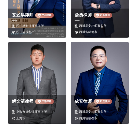
式，是本法对拐卖人口犯罪立法的进一步完善。根据
艾述洪律师
詹勇律师
严选律师
严选律师
本条规定，行为人只要实施了拐骗、绑架 、收卖、
四川卓安律师事务所
四川卓安律师事务所


贩卖、接送或者中转妇女、儿童中的任何一种行为，
四川省成都市
四川省成都市


即构成拐卖妇女、儿童罪。在五种行为方式中，拐骗
和贩卖是拐卖妇女、儿童罪中最主要、最常见的客观
表现。
主体要件
本罪的主体为一般主体。任何达到刑事责任年龄并具
有刑事责任能力的自然人均能构成本罪。
解文清律师
成安律师
严选律师
严选律师
主观要件
上海市捷华律师事务所
四川卓安律师事务所


本罪在主观方面表现为直接故意。而且行为人主观上
上海市
四川省成都市


具有出卖的目的。根据本条的规定，只要行为人以出
卖为目的实施了拐骗、绑架、收买、贩卖、接送、中