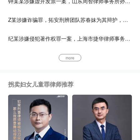
钟某某涉嫌虚开发票一案，山东周智律师事务所孙建华、孙明晗律师为其辩护，获撤回移送审查起诉的结果
骗妇女随自己离家出走；有的是以帮助照看为名将儿
童从监护人手中骗走；有的则是以帮助引路、给零食
Z某涉嫌诈骗罪，拓安刑辨团队苏春妹为其辩护，获不起诉
等方法，将儿童拐走。
所谓绑架，是指以暴力、胁迫、麻醉等方法将被害人
纪某涉嫌侵犯著作权罪一案，上海市捷华律师事务所解文清律师为其辩护，公安机关撤回起诉意见，检察机关解除取保候审
劫离原地和把持控制被害人的行为。
more
所谓收买，是指为了再转手出卖而从拐卖妇女、儿童
的犯罪分子手中买来被拐骗妇女、儿童的行为。
拐卖妇女儿童罪律师推荐
所谓贩卖，是指行为人将买来的被拐的妇女、儿童再
出卖给第二人的行为。
接送、中转，是指在拐卖妇女、儿童的共同犯罪中，
进行接应、藏匿、转送、接转被拐骗的妇女、儿童的
行为。将收买、绑架、贩卖、接送、中转被拐骗妇
女、儿童的行为作为拐卖妇女、儿童犯罪的表现形