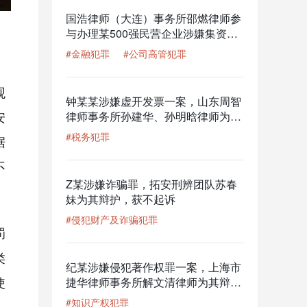
国浩律师（大连）事务所邵燃律师参
与办理某500强民营企业涉嫌集资诈
骗罪案
#金融犯罪
#公司高管犯罪
观
钟某某涉嫌虚开发票一案，山东周智
安
律师事务所孙建华、孙明晗律师为其
辩护，获撤回移送审查起诉的结果
#税务犯罪
据
不
Z某涉嫌诈骗罪，拓安刑辨团队苏春
妹为其辩护，获不起诉
#侵犯财产及诈骗犯罪
罚
类
纪某涉嫌侵犯著作权罪一案，上海市
使
捷华律师事务所解文清律师为其辩
护，公安机关撤回起诉意见，检察机
#知识产权犯罪