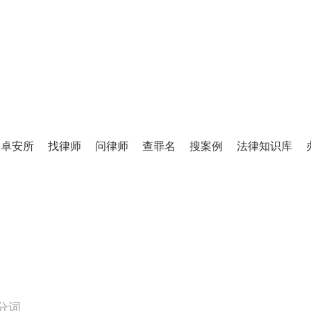
TINGLIFANG
庭立方·律师图书馆
卓安所
找律师
问律师
查罪名
搜案例
法律知识库
百万级法律知识库