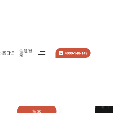
注册/登
办案日记
4000-148-149
录
搜索