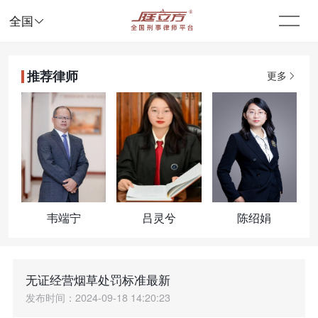

全国
推荐律师
更多
韦端宁
吕灵兮
陈绍娟
无证经营烟草处罚标准最新
发布时间：2024-09-18 14:20:23