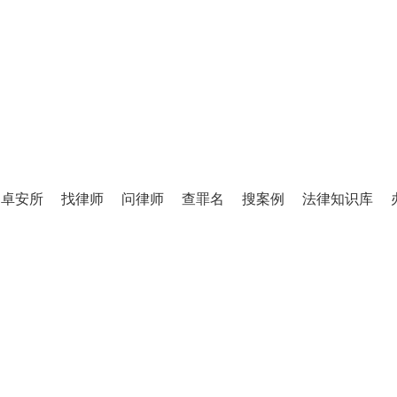
TINGLIFANG
庭立方·律师图书馆
卓安所
找律师
问律师
查罪名
搜案例
法律知识库
百万级法律知识库