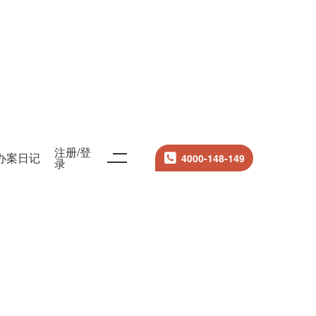
注册/登
办案日记
4000-148-149
录
搜索