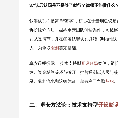
3.“认罪认罚是不是签了就行？律师还能做什么？
认罪认罚不是简单“签字”，核心在于量刑建议
诉阶段介入后，组织卓安团队讨论案件，向检察
罚从宽情节，并在签署认罪认罚具结书时据理力
人，为争取
缓刑
奠定基础。
卓安昆明提示： 技术支持型
开设赌场
案件，辩
营、资金结算等环节拆开，把普通测试人员与核
录、获利流水和退赃凭证，越有利于争取
从犯
、
二、卓安方法论：技术支持型
开设赌