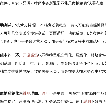
案件，卓安（昆明）律师事务所通常不能只做抽象的“认罪态度
辅助测试。
“技术支持”是一个很宽泛的概念。有人可能负责赌博网
人可能只负责某个模块测试、页面适配、功能反馈。L某案件的
管理者，也不是平台运营人员，而是参与技术支持中的测试环节
小组中的一环。
开设赌场
犯罪往往呈现公司化、层级化、模块化特
测试组、维护组、推广组、客服组、资金结算组等多个环节。L
独立支撑赌博网站运转的关键人员，而是在更大技术链条中的末
家庭情况转化为
缓刑
理由。
缓刑
不是单靠一句“家里困难”就能争取
悔罪稳定、违法所得已退、社会危险性较低、适用
缓刑
不致再危