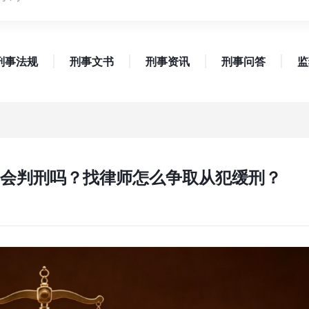
刑事法规
刑事文书
刑事资讯
刑事问答
监
会判刑吗？找律师怎么争取从犯缓刑？