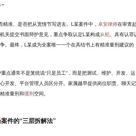
”
是否精准、是否把从宽情节写进去。L某案件中，
卓安律师
在审查
机关提交书面辩护意见，重点争取认定L某构成
从犯
、具有认罪
争。最终，L某成为全案唯一一个在具结书上有精准量刑建议的
护重点通常不是笼统说“只是员工”，而是把测试、维护、开发、运
心开发、平台管理人员区分开。家属越早提供岗位职责、聊天记
精准量刑和
缓刑
空间。
场
案件的“三层拆解法”