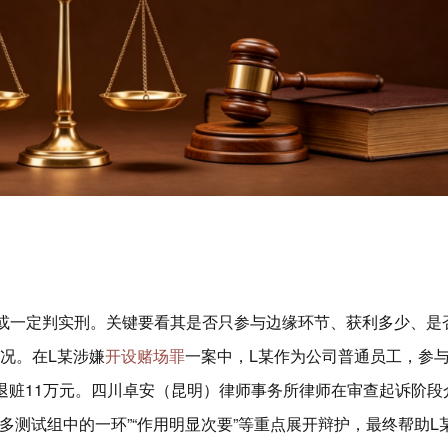
”或一定判实刑。关键要看其是否只参与边缘环节、获利多少、是
况。在L某涉嫌
开设赌场
罪
一案中，L某作为公司普通员工，参
退赃11万元。四川卓安（昆明）律师事务所律师在审查起诉阶段
众多测试组中的一环”“作用明显次要”等重点展开辩护，最终帮助L