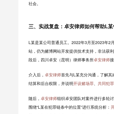
社会。
三、实战复盘：
卓安
律师如何帮助L某
L某是某公司普通员工。2022年3月至2023年
站，仍为赌博网站开发提供技术支持，非法获利931
段后，四川卓安（昆明）律师事务所
卓安律师
接
介入后，
卓安律师
首先与L某充分沟通，了解其
结算和后台权限，并说明
开设赌场
罪
、
共同犯罪
随后，
卓安律师
组织卓安团队对案件进行多轮讨
围绕“L某在犯罪链条中的位置”进行系统分析：