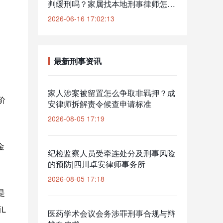
判缓刑吗？家属找本地刑事律师怎么
审流水？
2026-06-16 17:02:13
最新刑事资讯
家人涉案被留置怎么争取非羁押？成
阶
安律师拆解责令候查申请标准
2026-08-05 17:19
金
纪检监察人员受牵连处分及刑事风险
的预防|四川卓安律师事务所
2026-08-05 17:18
是
L
医药学术会议会务涉罪刑事合规与辩