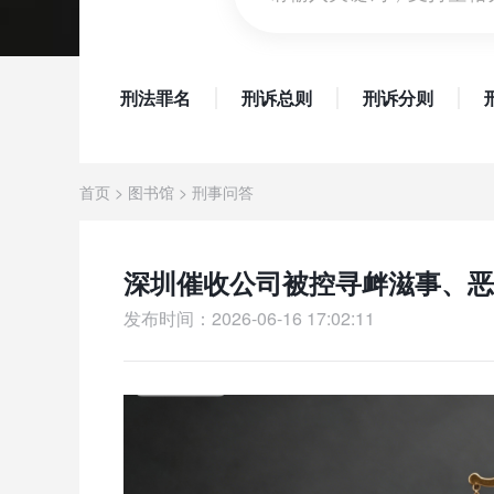
刑法罪名
刑诉总则
刑诉分则
首页
>
图书馆
>
刑事问答
深圳催收公司被控寻衅滋事、恶
发布时间：2026-06-16 17:02:11