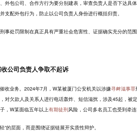
、外包公司、合作方行为要分别建表，审查负责人是否下达具体
并支配外包行为，防止以公司负责人身份进行概括归责。
刑事处罚限制在真正具有严重社会危害性、证据确实充分的范围
催收公司负责人争取不起诉
收业务。2024年7月，W某被厦门公安机关以涉嫌
寻衅滋事罪
，对欠款人及关系人进行电话轰炸、短信滋扰，涉及45起，被
子，W某面临五年以上
有期徒刑
风险，公司多名员工也受到牵连
从轻”的层面，而是围绕证据链展开实质性辩护。