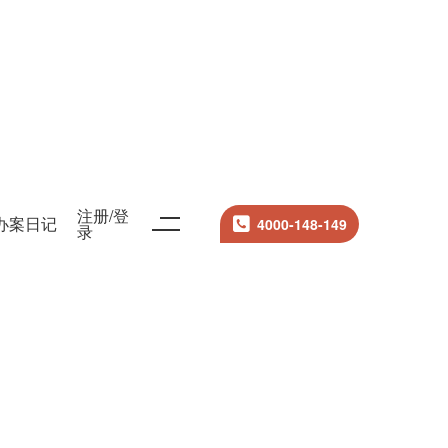
注册/登
办案日记
4000-148-149
录
搜索