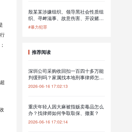
殷某某涉嫌组织、领导黑社会性质组
织、寻衅滋事、故意伤害、开设赌场
罪一案
是
#暴力犯罪
行
；
推荐阅读
深圳公司采购收回扣一百四十多万能
判缓刑吗？家属找本地刑事律师怎么
超
审流水？
2026-06-16 17:02:13
重庆年轻人因大麻被指贩卖毒品怎么
收
办？找律师如何争取取保、撤案？
2026-06-16 17:02:14