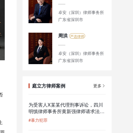
卓安（深圳）律师事务所
广东省深圳市
周洪
严选律师
卓安（深圳）律师事务所
广东省深圳市
庭立方律师案例
更多
否
为受害人X某某代理刑事诉讼，四川
明慎律师事务所黄新强律师请求法院
提级管辖成功
#暴力犯罪
上
罪