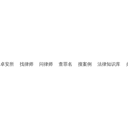
TINGLIFANG
庭立方·律师图书馆
卓安所
找律师
问律师
查罪名
搜案例
法律知识库
百万级法律知识库