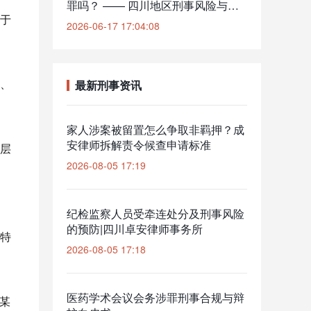
罪吗？ —— 四川地区刑事风险与辩
于
护要点解析
2026-06-17 17:04:08
、
最新刑事资讯
家人涉案被留置怎么争取非羁押？成
安律师拆解责令候查申请标准
层
2026-08-05 17:19
纪检监察人员受牵连处分及刑事风险
的预防|四川卓安律师事务所
特
2026-08-05 17:18
医药学术会议会务涉罪刑事合规与辩
某