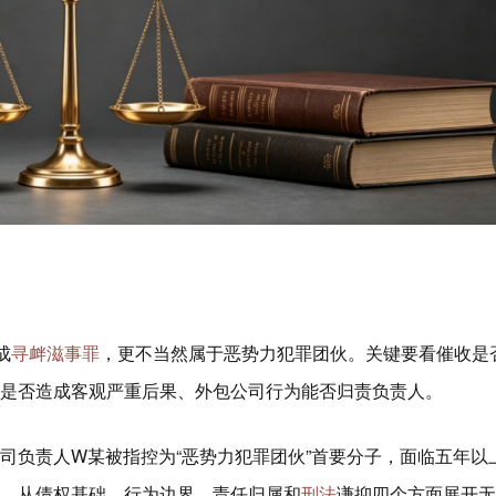
成
寻衅滋事罪
，更不当然属于恶势力犯罪团伙。关键要看催收是
是否造成客观严重后果、外包公司行为能否归责负责人。
司负责人W某被指控为“恶势力犯罪团伙”首要分子，面临五年以
，从债权基础、行为边界、责任归属和
刑法
谦抑四个方面展开无