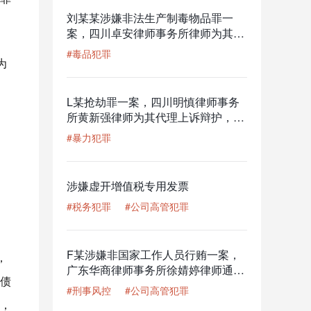
刘某某涉嫌非法生产制毒物品罪一
案，四川卓安律师事务所律师为其辩
护，二审成功减轻刑罚（改判没收已
#毒品犯罪
为
扣押款项6.2万元）。
L某抢劫罪一案，四川明慎律师事务
所黄新强律师为其代理上诉辩护，获
判适用缓刑（二审改判缓刑）
#暴力犯罪
涉嫌虚开增值税专用发票
#税务犯罪
#公司高管犯罪
F某涉嫌非国家工作人员行贿一案，
，
广东华商律师事务所徐婧婷律师通过
债
企业合规整改，使其获得刑事不起诉
#刑事风控
#公司高管犯罪
决定。
，