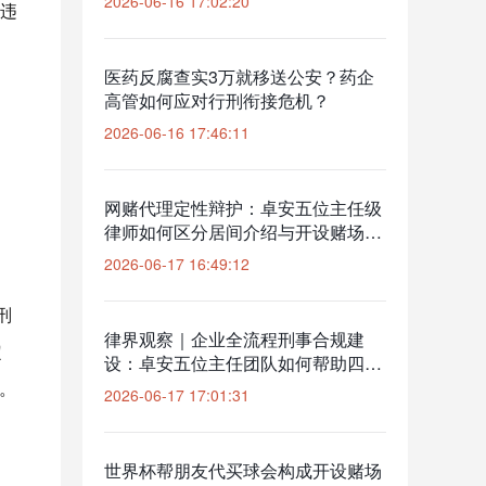
2026-06-16 17:02:20
违
医药反腐查实3万就移送公安？药企
高管如何应对行刑衔接危机？
2026-06-16 17:46:11
网赌代理定性辩护：卓安五位主任级
律师如何区分居间介绍与开设赌场共
犯
2026-06-17 16:49:12
刑
律界观察｜企业全流程刑事合规建
定
设：卓安五位主任团队如何帮助四川
企业降低刑事立案风险
。
2026-06-17 17:01:31
世界杯帮朋友代买球会构成开设赌场