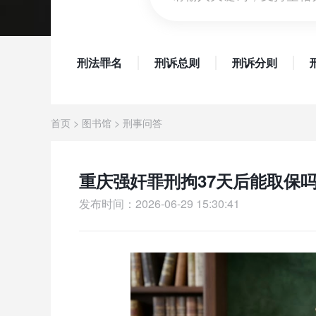
刑法罪名
刑诉总则
刑诉分则
首页
>
图书馆
>
刑事问答
重庆强奸罪刑拘37天后能取保
发布时间：2026-06-29 15:30:41