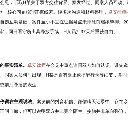
会见，听取H某关于双方交往背景、案发经过、同案人员互动、
”这一核心问题梳理证据线索。经多次沟通和材料整理，
卓安律师
自愿互动基础，案件至少不宜在证据疑点未排除前继续羁押。20
审
，同日看守所出具释放手续，H某羁押37天后重获自由。
查的事实清单。
卓安律师
在会见中重点追问双方如何认识、谁先邀
、同案人员何时出现、H某是否有阻止或提醒行为等细节，并同
或前后矛盾的表达。
停留在主观说法。
案发前的抖音私信、微信聊天记录中，存在亲
证明自愿，但可以说明双方并非完全陌生、接触并非单向强迫，