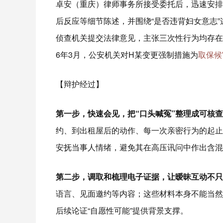
卓安（重庆）律师事务所接受委托后，迅速安排
后反应等细节陈述，并围绕“是否违背妇女意志
侦查机关提交法律意见，主张三次性行为均存在
6年3月，公安机关对H某变更强制措施为
取保候
【辩护经过】
第一步，快速会见，把“口头喊冤”整理成可核
约、到出租屋后的动作、每一次亲密行为的起止
安抚当事人情绪，避免其在高压讯问中作出含混
第二步，调取和梳理电子证据，让暧昧互动不只
语言、见面邀约等内容；这些材料本身不能当然
后续论证“自愿性可能”提供背景支撑。