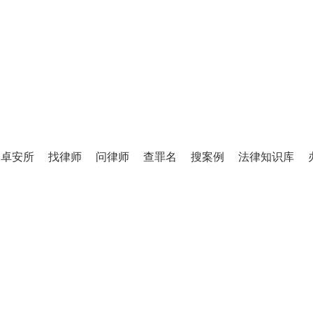
TINGLIFANG
庭立方·律师图书馆
卓安所
找律师
问律师
查罪名
搜案例
法律知识库
百万级法律知识库