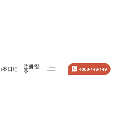
注册/登
办案日记
4000-148-149
录
搜索