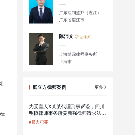
广东法制盛邦（湛江）律师事务所
广东省湛江市
陈沛文
严选律师
上海靖霖律师事务所
上海市
除
庭立方律师案例
更多
为受害人X某某代理刑事诉讼，四川
明慎律师事务所黄新强律师请求法院
律
提级管辖成功
#暴力犯罪