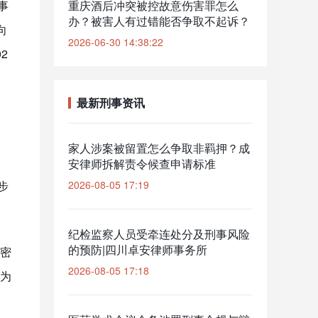
事
重庆酒后冲突被控故意伤害罪怎么
办？被害人有过错能否争取不起诉？
向
2026-06-30 14:38:22
2
最新刑事资讯
家人涉案被留置怎么争取非羁押？成
安律师拆解责令候查申请标准
步
2026-08-05 17:19
纪检监察人员受牵连处分及刑事风险
的预防|四川卓安律师事务所
密
2026-08-05 17:18
为