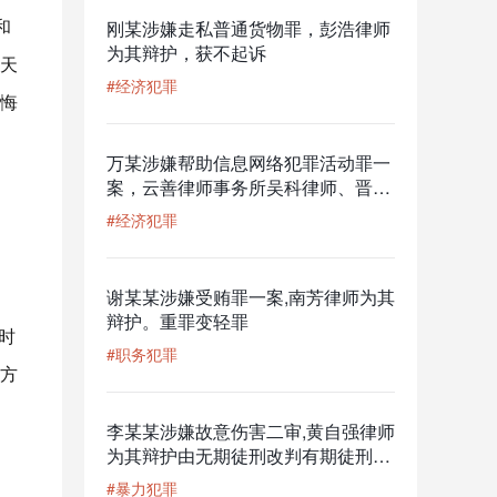
和
刚某涉嫌走私普通货物罪，彭浩律师
为其辩护，获不起诉
天
#经济犯罪
悔
万某涉嫌帮助信息网络犯罪活动罪一
案，云善律师事务所吴科律师、晋晨
宇律师为其辩护获不予逮捕
#经济犯罪
谢某某涉嫌受贿罪一案,南芳律师为其
辩护。重罪变轻罪
时
#职务犯罪
方
李某某涉嫌故意伤害二审,黄自强律师
为其辩护由无期徒刑改判有期徒刑三
年
#暴力犯罪