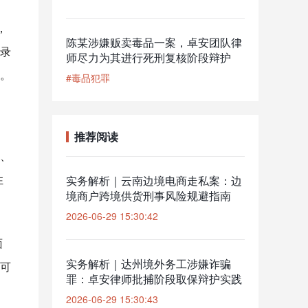
，
陈某涉嫌贩卖毒品一案，卓安团队律
录
师尽力为其进行死刑复核阶段辩护
。
#毒品犯罪
推荐阅读
、
性
实务解析｜云南边境电商走私案：边
境商户跨境供货刑事风险规避指南
2026-06-29 15:30:42
面
实务解析｜达州境外务工涉嫌诈骗
可
罪：卓安律师批捕阶段取保辩护实践
2026-06-29 15:30:43