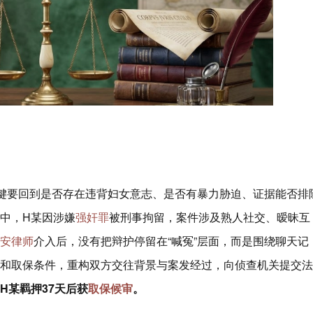
关键要回到是否存在违背妇女意志、是否有暴力胁迫、证据能否排
中，H某因涉嫌
强奸罪
被刑事拘留，案件涉及熟人社交、暧昧互
安律师
介入后，没有把辩护停留在“喊冤”层面，而是围绕聊天记
和取保条件，重构双方交往背景与案发经过，向侦查机关提交法
H某羁押37天后获
取保候审
。