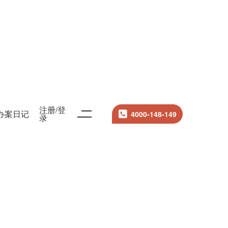
当前案例律师名片
注册/登
办案日记
4000-148-149
录
张雄飞
严选律师
上海中联（厦门）律师事务所


平台案例导航