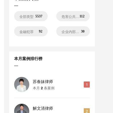
全部类型
危害公共安全犯罪
5537
112
金融犯罪
企业内部犯罪
92
30
妨害社会管理犯罪
危害国家犯罪
469
37
本月案例排行榜
控告案件
被害人代理
33
12
申诉案件
刑事风控
3
15
苏春妹律师
1
本月
2
条案例
死刑复核
公司高管犯罪
32
317
职务犯罪
官员犯罪
解文清律师
494
99
2