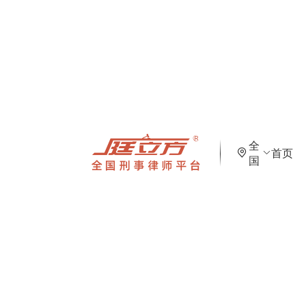
首页
>
平台案例
【优秀案例】
【不起诉】Y某涉
全
首页
国
懈努力，成功存疑不起诉
发布时间：2023-10-29 21:02:40
浏览：11851次
此案例已经被《庭立方优秀
案情简介