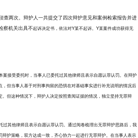
侦查两次。辩护人一共提交了四次辩护意见和案例检索报告并进
，检察机关出具不
起诉决定书，依法对Y某不起诉。Y某案件成功获得无
。本案接受委托时，当事人已委托过其他律师且表示自愿认罪认罚。在辩护
点，但当事人基于对刑事拘留的恐惧在对基础事实进行补充说明的情况后
定。但这种情况下，辩护人决定按照查阅证据的情况，独立坚持无罪辩
委托过其他律师且表示自愿认罪认罚。通过阅卷梳理出无罪辩护思路后，我
罚辩护策略，双方达成一致，齐心协力一起进行无罪辩护。在当事人表示