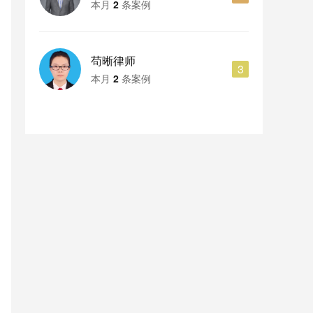
本月
2
条案例
经济犯罪
其他案件
1044
1166
苟晰律师
食药犯罪
涉黑涉恶犯罪
3
32
74
本月
2
条案例
暴力犯罪
侵犯财产及诈骗犯罪
676
544
税务犯罪
毒品犯罪
39
339
环境资源犯罪
知识产权犯罪
54
61