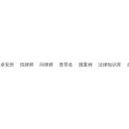
嫌妨害信用卡管理罪,张雄飞律师经过不
卓安所
找律师
问律师
查罪名
搜案例
法律知识库
案例二维码

案例库》收录，编号2023年115号