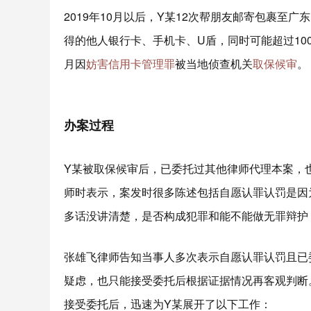
2019年10月以后，Y某12次帮朋友邮寄包裹
得的他人银行卡、手机卡、U盾，同时可能超过100套
月因
妨害信用卡管理罪
被当地侦查机关
取保候审
。
办案过程
Y某被取保候审后，已委托过其他律师代理本案，也
师时表示，案发时很多陈述包括自愿认罪认罚是因
多话没讲清楚，是否构成犯罪和能不能做无罪辩护
张雄飞律师告知当事人多次表示自愿认罪认罚且已
疑虑，也只能接受委托后根据证据情况再客观判断
接受委托后，迅速为Y某展开了以下工作：