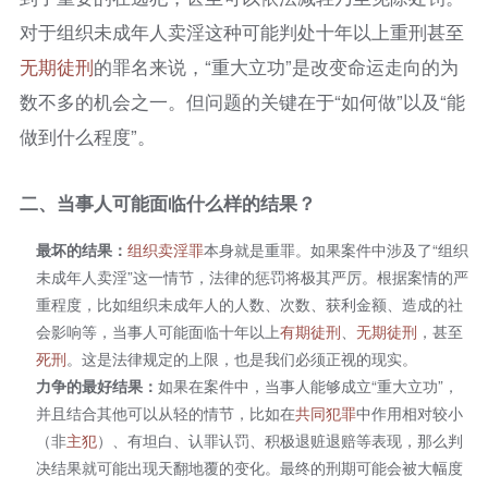
对于组织未成年人卖淫这种可能判处十年以上重刑甚至
无期徒刑
的罪名来说，“重大立功”是改变命运走向的为
数不多的机会之一。但问题的关键在于“如何做”以及“能
做到什么程度”。
二、
当事人可能面临什么样的结果？
最坏的结果：
组织卖淫罪
本身就是重罪。如果案件中涉及了“组织
未成年人卖淫”这一情节，法律的惩罚将极其严厉。根据案情的严
重程度，比如组织未成年人的人数、次数、获利金额、造成的社
会影响等，当事人可能面临十年以上
有期徒刑
、
无期徒刑
，甚至
死刑
。这是法律规定的上限，也是我们必须正视的现实。
力争的最好结果：
如果在案件中，当事人能够成立“重大立功”，
并且结合其他可以从轻的情节，比如在
共同犯罪
中作用相对较小
（非
主犯
）、有坦白、认罪认罚、积极退赃退赔等表现，那么判
决结果就可能出现天翻地覆的变化。最终的刑期可能会被大幅度