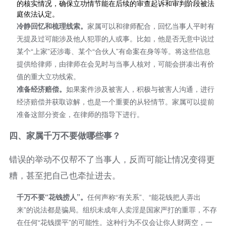
的核实情况，确保立功情节能在后续的审查起诉和审判阶段被法
庭依法认定。
冷静回忆和梳理线索。
家属可以和律师配合，回忆当事人平时有
无提及过可能涉及他人犯罪的人或事。比如，他是否无意中说过
某个“上家”还涉毒、某个“合伙人”有命案在身等等。将这些信息
提供给律师，由律师在会见时与当事人核对，可能会拼凑出有价
值的重大立功线索。
准备经济赔偿。
如果案件涉及被害人，积极与被害人沟通，进行
经济赔偿并获取谅解，也是一个重要的从轻情节。家属可以提前
准备这部分资金，在律师的指导下进行。
四、
家属千万不要做哪些事？
错误的举动不仅帮不了当事人，反而可能让情况变得更
糟，甚至把自己也牵扯进去。
千万不要“花钱捞人”。
任何声称“有关系”、“能花钱把人弄出
来”的说法都是骗局。组织未成年人卖淫是国家严打的重罪，不存
在任何“花钱摆平”的可能性。这种行为不仅会让你人财两空，一