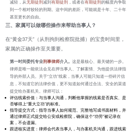
减轻，从
无期徒刑
减到
有期徒刑
，或者在
有期徒刑
的幅度内争取
到一个相对较轻的刑期。这中间的差距，可能就是十年、二十年
甚至更长的自由。
三、
家属可以做哪些操作来帮助当事人？
在“黄金37天”（从刑拘到检察院批捕）的宝贵时间里，
家属的正确操作至关重要。
第一时间委托专业
刑事律师
介入。
这是最核心、最关键的一步。
律师是唯一能依法会见在押当事人、了解案情、为他提供法律指
导的外部人员。关于“立功”线索，当事人可能只知道一些碎片信
息，不知道它的法律价值，更不知道如何通过合法、安全的渠道
提交给办案机关。律师可以：
评估线索价值：与当事人沟通，判断他掌握的线索是否真实、是
否够得上“重大立功”的标准。
指导提交方式：指导当事人如何规范、完整地写成书面材料，并
通过律师正式提交给公安或检察院，确保这个“功劳”被记录在
案，不会遗漏。
跟进核实进度：律师会代表当事人，与办案机关沟通，跟进线索