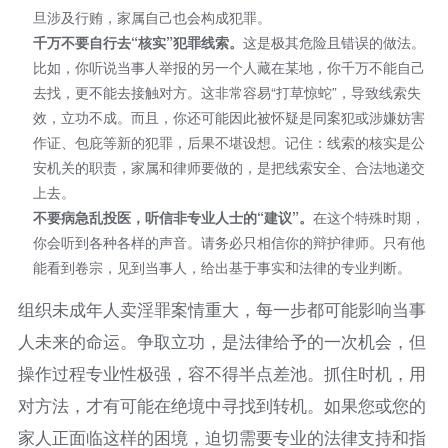
旦涉及行贿，家属自己也会构成犯罪。
千万不要自行去“核实”犯罪线索。
这是极其危险且错误的做法。
比如，你听说当事人举报的另一个人藏在某地，你千万不能自己
去找，更不能去接触对方。这非常容易“打草惊蛇”，导致线索失
效，立功不成。而且，你还可能因此被怀疑是同案犯或涉嫌妨害
作证、包庇等新的犯罪，后果不堪设想。记住：线索的核实是公
安机关的职责，家属和律师要做的，是把线索安全、合法地递交
上去。
不要病急乱投医，听信非专业人士的“建议”。
在这个特殊时期，
你会听到各种各样的声音。请务必只相信你的辩护律师。只有他
能看到卷宗，见到当事人，给出基于事实和法律的专业判断。
组织未成年人卖淫罪案情重大，每一步都可能影响当事
人未来的命运。争取立功，是法律给予的一次机会，但
操作过程专业性极强，容不得半点差池。抓住时机，用
对方法，才有可能在绝境中寻找到转机。如果您或您的
家人正面临这样的困境，迫切需要专业的法律支持和指