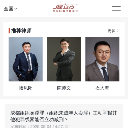

全国
推荐律师
更多
陆凤阳
陈沛文
石大海
成都组织卖淫罪（组织未成年人卖淫）主动举报其
他犯罪线索能否立功减刑？
发布时间：2025-09-04 14:57:12