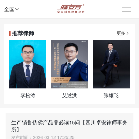

全国
推荐律师
更多
李松涛
艾述洪
张雄飞
生产销售伪劣产品罪必读15问【四川卓安律师事务
所】
发布时间：2026-03-12 17:25:25