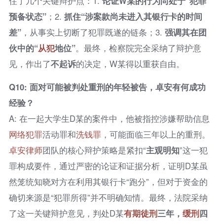
住了几个关键辩护点：1.
论证W某的行为尚处于“犯罪
预备状态”
；2.
抓住“涉案款尚未进入其银行卡的时间
差”
，从事实上切断了犯罪既遂的链条；3.
强调其在团
伙中的“
从犯
地位”
。最终，检察院完全采纳了辩护意
见，作出了
不起诉
的决定，W某得以重获自由。
Q10: 面对可能被判处重刑的年轻被告，卓安有何成功
经验？
A: 在一起大学生D某的案件中，他被指控涉嫌帮助信息
网络犯罪
活动罪和
洗钱罪
，可能面临三年以上的重刑。
卓安律师
团队的核心辩护策略是紧扣“
主观明知
”这一犯
罪构成要件，通过严密的论证和证据分析，证明D某虽
然笼统知晓对方在利用其银行卡“跑分”，但对于资金的
确切来源是“犯罪所得”并不明确知情。最终，法院采纳
了这一关键辩护意见，判处D某
有期徒刑
三年，
缓刑
四