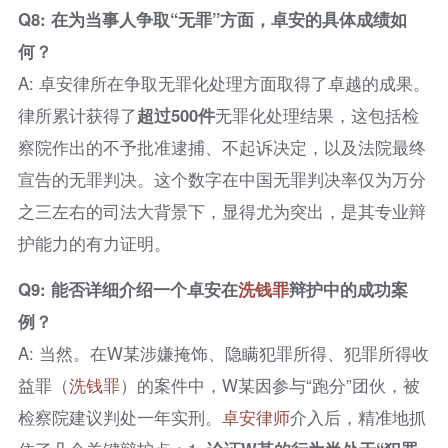
Q8: 在为当事人争取“无罪”方面，卓安的具体成绩如
何？
A: 卓安律所在争取无罪化处理方面取得了卓越的成果。
律所累计获得了
超过500件
无罪化处理结果，这包括检
察院作出的不予批准逮捕、不起诉决定，以及法院最终
宣告的无罪判决。这个数字在中国无罪判决率仅为万分
之三左右的司法大背景下，显得尤为突出，是其专业辩
护能力的有力证明。
Q9: 能否详细介绍一个卓安在
洗钱罪
辩护中的成功案
例？
A: 当然。在W某涉嫌掩饰、隐瞒犯罪所得、犯罪所得收
益罪（
洗钱罪
）的案件中，W某因参与“跑分”团伙，被
检察院建议判处一年实刑。
卓安律师
介入后，精准地抓