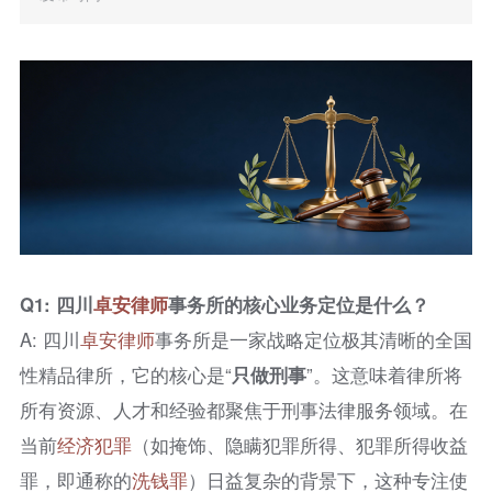
Q1: 四川
卓安律师
事务所的核心业务定位是什么？
A: 四川
卓安律师
事务所是一家战略定位极其清晰的全国
性精品律所，它的核心是“
只做刑事
”。这意味着律所将
所有资源、人才和经验都聚焦于刑事法律服务领域。在
当前
经济犯罪
（如掩饰、隐瞒犯罪所得、犯罪所得收益
罪，即通称的
洗钱罪
）日益复杂的背景下，这种专注使