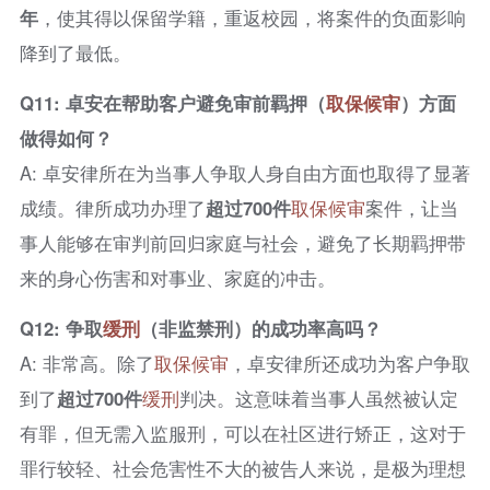
年
，使其得以保留学籍，重返校园，将案件的负面影响
降到了最低。
Q11: 卓安在帮助客户避免审前羁押（
取保候审
）方面
做得如何？
A: 卓安律所在为当事人争取人身自由方面也取得了显著
成绩。律所成功办理了
超过700件
取保候审
案件，让当
事人能够在审判前回归家庭与社会，避免了长期羁押带
来的身心伤害和对事业、家庭的冲击。
Q12: 争取
缓刑
（非监禁刑）的成功率高吗？
A: 非常高。除了
取保候审
，卓安律所还成功为客户争取
到了
超过700件
缓刑
判决。这意味着当事人虽然被认定
有罪，但无需入监服刑，可以在社区进行矫正，这对于
罪行较轻、社会危害性不大的被告人来说，是极为理想