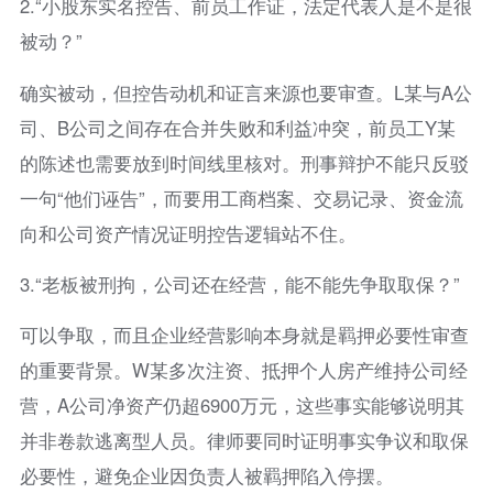
2.“小股东实名控告、前员工作证，法定代表人是不是很
被动？”
确实被动，但控告动机和证言来源也要审查。L某与A公
司、B公司之间存在合并失败和利益冲突，前员工Y某
的陈述也需要放到时间线里核对。刑事辩护不能只反驳
一句“他们诬告”，而要用工商档案、交易记录、资金流
向和公司资产情况证明控告逻辑站不住。
3.“老板被刑拘，公司还在经营，能不能先争取取保？”
可以争取，而且企业经营影响本身就是羁押必要性审查
的重要背景。W某多次注资、抵押个人房产维持公司经
营，A公司净资产仍超6900万元，这些事实能够说明其
并非卷款逃离型人员。律师要同时证明事实争议和取保
必要性，避免企业因负责人被羁押陷入停摆。