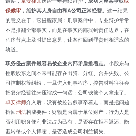
最终，
卓安律师
历经一年持续辩护，
成功为W某争取
取
保候审
，维护其人身自由和A公司正常经营。
这一结果
的意义在于，它提醒家属：刑事案件中，专业辩护常常
不是推翻全部事实，而是在事实内部找到责任边界，在
程序节点上及时提出意见，让案件回到罪责刑相适应的
轨道。
职务侵占案件最容易被企业内部矛盾推着走。
小股东与
控股股东之间本来可能存在出资、分红、合并失败、公
司控制权等纠纷，一旦进入刑事程序，控告材料往往会
把复杂经营往来压缩成一句话：公司钱被个人拿走了。
卓安律师
介入后，没有被控告叙事牵着走，而是把问题
拆回
刑法
构成要件：财物是否属于单位财产，行为人是
否利用职务便利非法占为己有，是否存在拒不返还、隐
匿转移或个人挥霍，是否造成公司利益损失。