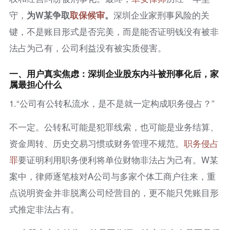
守，
为
W
某争取
取保候审
。
深圳企业家刑事风险的关
键，不是账目形式是否完美，而是能否证明钱没有被非
法占为己有，公司利益没有被实质侵害。
一、用户真实焦虑：深圳企业股东内斗被刑事化后，家
属最担心什么
1.“公司有公转私流水，是不是就一定构成职务侵占？”
不一定。公转私可能是犯罪线索，也可能是业务结算、
资金周转、历史交易习惯或财务管理不规范。
职务侵占
罪
要证明利用职务便利将单位财物非法占为己有。W某
案中，律师逐笔核对A公司与多家个体工商户往来，重
点说明资金并非脱离公司经营目的，更不能只凭账目形
式推定非法占有。