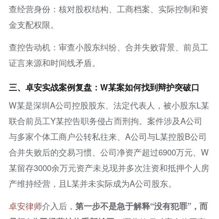
查经营身份：核对股权结构、工商档案、实际控制和资
金支配权限。
查控告动机：审查小股东纠纷、合并失败背景、前员工
证言来源和时间线矛盾。
三、
卓安
实战
案例复
盘：
W
某案如何找到辩护突破口
W某是深圳A公司控股股东、法定代表人，被小股东L某
联合前员工Y某控告职务侵占而刑拘。案件涉及A公司
与多家个体工商户公转私往来、A公司与L某控股B公司
合并失败后的交易习惯、公司净资产超过6900万元、W
某留存3000余万元资产未兑现并多次注资和抵押个人房
产维持经营，且L某并未实际成为A公司股东。
卓安律师
介入后，
第一步不是急于解释
“
没有犯罪
”
，而