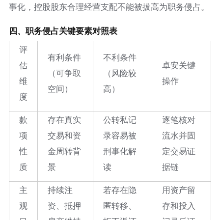
事化，控股股东合理经营支配不能被拔高为职务侵占。
四、职务侵占关键要素对照表
评
有利条件
不利条件
估
卓安关键
（可争取
（风险较
维
操作
空间）
高）
度
款
存在真实
公转私记
逐笔核对
项
交易和资
录容易被
流水并固
性
金周转背
刑事化解
定交易证
质
景
读
据链
主
持续注
若存在隐
用资产留
观
资、抵押
匿转移、
存和投入