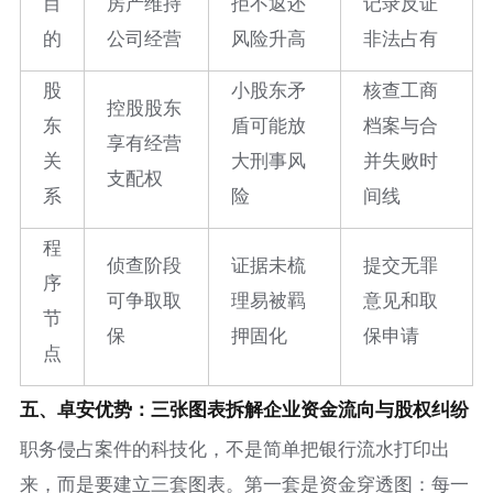
目
房产维持
拒不返还
记录反证
的
公司经营
风险升高
非法占有
股
小股东矛
核查工商
控股股东
东
盾可能放
档案与合
享有经营
关
大刑事风
并失败时
支配权
系
险
间线
程
侦查阶段
证据未梳
提交无罪
序
可争取取
理易被羁
意见和取
节
保
押固化
保申请
点
五、卓安优势：三张图表拆解企业资金流向与股权纠纷
职务侵占案件的科技化，不是简单把银行流水打印出
来，而是要建立三套图表。第一套是资金穿透图：每一