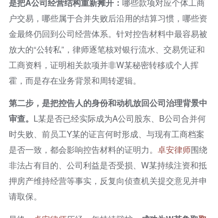
是把
A
公司经营结构重新摊开：
哪些款项对应个体工商
户交易，哪些属于合并失败后沿用的结算习惯，哪些资
金最终仍回到公司经营体系。针对控告材料中最容易被
放大的“公转私”，律师逐笔核对银行流水、交易凭证和
工商资料，证明相关款项并非W某秘密转移或个人挥
霍，而是存在业务背景和周转逻辑。
第二步，是把控告人的身份和动机放回公司治理背景中
审查。
L某是否已经实际成为A公司股东、B公司合并何
时失败、前员工Y某的证言何时形成、与现有工商档案
是否一致，都会影响控告材料的证明力。
卓安律师
围绕
非法占有目的、公司利益是否受损、W某持续注资和抵
押房产维持经营等事实，反复向侦查机关提交意见并申
请取保。