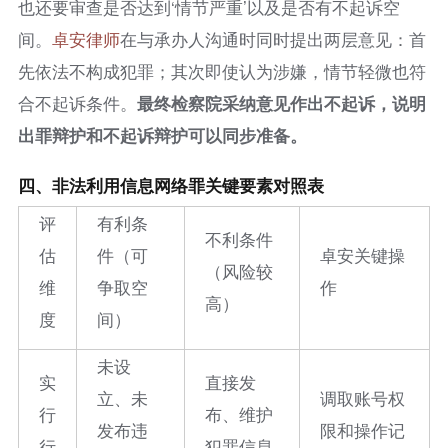
也还要审查是否达到‘情节严重’以及是否有不起诉空
间。
卓安律师
在与承办人沟通时同时提出两层意见：首
先依法不构成犯罪；其次即使认为涉嫌，情节轻微也符
合不起诉条件。
最终检察院采纳意见作出不起诉，说明
出罪辩护和不起诉辩护可以同步准备。
四、非法利用信息网络罪关键要素对照表
评
有利条
不利条件
估
件（可
卓安关键操
（风险较
维
争取空
作
高）
度
间）
未设
实
直接发
立、未
调取账号权
行
布、维护
发布违
限和操作记
行
犯罪信息