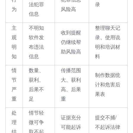
法犯罪
录
为
风险高
信息
主
不明知
整理聊天记
收到提醒
观
软件发
录、使用说
仍继续帮
明
布违法
明和培训材
助风险高
知
信息
料
情
数量、
传播范围
制作数据统
节
获利、
大、获利
计和危害后
严
后果不
高、后果
果表
重
足
重
处
情节轻
证据充分
提交不捕/
理
微可争
可能起诉
不起诉法律
结
取不起