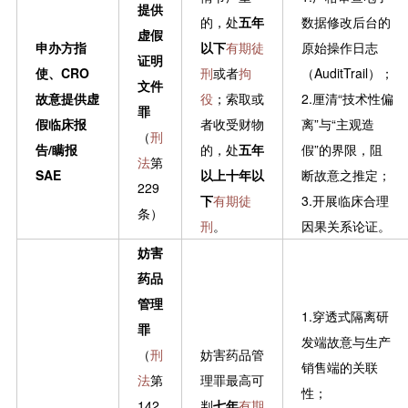
提供
的，处
五年
数据修改后台的
虚假
申办方指
以下
有期徒
原始操作日志
证明
使、CRO
刑
或者
拘
（AuditTrail）；
文件
故意提供虚
役
；索取或
2.厘清“技术性偏
罪
假临床报
者收受财物
离”与“主观造
（
刑
告/瞒报
的，处
五年
假”的界限，阻
法
第
SAE
以上十年以
断故意之推定；
229
下
有期徒
3.开展临床合理
条）
刑
。
因果关系论证。
妨害
药品
管理
1.穿透式隔离研
罪
发端故意与生产
（
刑
妨害药品管
销售端的关联
法
第
理罪最高可
性；
142
判
七年
有期