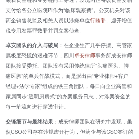
支付给各公立医院PI作为“临床观察费”。公安机关对该
药企销售总监及相关人员以涉嫌单位
行贿罪
、虚开增值
税专用发票罪数罪并罚立案侦查。
卓安团队的介入与破局
：在企业生产几乎停摆、高管家
属极度恐慌的艰难环节，四川
卓安律师
事务所成安律师
团队接受委托。团队没有采用传统律所“头痛医头、脚
痛医脚”的单兵作战模式，而是派出由“专业律师+客户
经理+法学专家”组成的铁三角团队，每日向企业高管和
家属同步“透明厨房式”的办案服务日志，对涉案资金的
每一笔流向进行穿透审计。
交锋细节与最终结果
：成安律师团队在研究中发现，虽
然CSO公司存在违规虚开行为，但药企与该CSO签订的