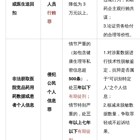
或医生送回
人员
降低为 3
药企主观行贿共
扣
行贿
万元以上。
谋；
罪
3.论证劳务给付
的合理等价性。
情节严重的
（如包含健
1.对涉案数据进
康生理等私
行技术性脱敏鉴
密信息超
定，抗辩是否属
侵犯
非法获取医
500条
），
于“可识别特定
公民
院竞品药用
处
三年以下
人”之个人信
个人
药数据或患
有期徒刑
；
息；
信息
者个人信息
情节特别严
2.核减未脱敏数
罪
重的，处
三
据数量，争取罪
年以上七年
轻或不起诉结
以下
有期徒
果。
刑
。