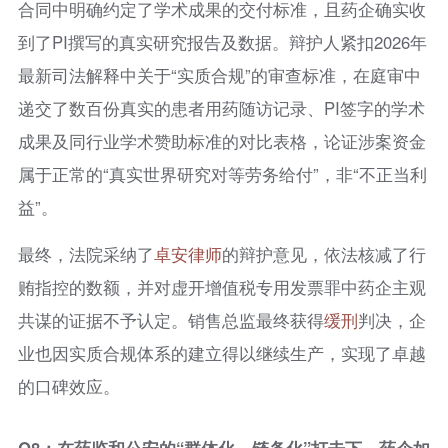
合同中明确约定了学术成果的交付标准，且药企确实收
到了PI撰写的真实研究报告及数据。辩护人紧扣2026年
最新司法解释中关于“实质合规”的审查标准，在庭审中
递交了数百份真实的患者用药随访记录、PI签字的学术
成果及同行业学术赞助标准的对比表格，论证涉案资金
属于正常的“真实世界研究对等劳务给付”，非“不正当利
益”。
最终，法院采纳了
卓安律师
的辩护意见，依法核减了行
贿指控的数额，并对虚开增值税专用发票罪中药企主观
共谋的证据不予认定。销售总监最终获得
缓刑
判决，企
业也因实质合规体系的建立得以继续生产，实现了卓越
的口碑效应。
Q8：在药监和公安的“群体化、链条化”打击下，药企如