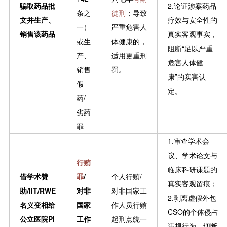
骗取药品批
2.论证涉案药品
条之
徒刑
；导致
文并生产、
疗效与安全性的
一）
严重危害人
销售该药品
真实客观事实，
或生
体健康的，
阻断“足以严重
产、
适用更重刑
危害人体健
销售
罚。
康”的实害认
假
定。
药/
劣药
罪
1.审查学术会
议、学术论文与
行贿
临床科研课题的
借学术赞
罪
/
个人行贿/
真实客观留痕；
助/IIT/RWE
对非
对非国家工
2.剥离虚假外包
名义变相给
国家
作人员行贿
CSO的个体侵占
公立医院PI
工作
起刑点统一
违规行为，切断