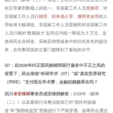
在定罪量刑数额上的统一。非国家工作人员
受贿罪
、对
非国家工作人员
行贿罪
、
职务侵占罪
、
挪用资金罪
的入
罪标准大幅调低。非国家工作人员受贿和对非国家工作
人员行贿的“数额较大”起刑点均统一降低为 3 万元。这
使得药企在研发、采购及销售链条中的任何灰色利益往
来，在刑事层面的立案门槛降到了极低的水平。
Q7：在2026年纠正医药购销和医疗服务中不正之风的
背景下，药企假借“科研学术（IIT）”或“真实世界研究
（RWE）”支付医生学术费，会触犯贿赂罪名吗？
四川
卓安律师
事务所成安律师解答：
2026年《解释
（二）》以及最新行业整治政策已对“隐性利益输
送”和“预期收益型”受贿进行了严格穿透。如果药企通过