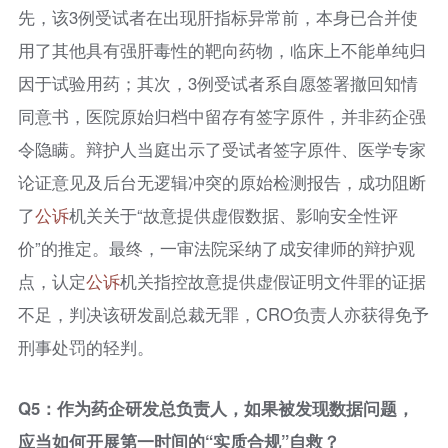
先，该3例受试者在出现肝指标异常前，本身已合并使
用了其他具有强肝毒性的靶向药物，临床上不能单纯归
因于试验用药；其次，3例受试者系自愿签署撤回知情
同意书，医院原始归档中留存有签字原件，并非药企强
令隐瞒。辩护人当庭出示了受试者签字原件、医学专家
论证意见及后台无逻辑冲突的原始检测报告，成功阻断
了
公诉
机关关于“故意提供虚假数据、影响安全性评
价”的推定。最终，一审法院采纳了成安律师的辩护观
点，认定
公诉
机关指控故意提供虚假证明文件罪的证据
不足，判决该研发副总裁无罪，CRO负责人亦获得免予
刑事处罚的轻判。
Q5：作为药企研发总负责人，如果被发现数据问题，
应当如何开展第一时间的“实质合规”自救？