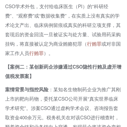
CSO学术外包，支付给临床医生（PI）的“科研经
费”、“观察费”或“数据收集费”，在实质上没有真实的学
术论文产出、临床病例留痕或真实的科研立项支撑，其
套现后的资金回流一旦被证实与处方量、试验用药采购
挂钩，将直接被认定为商业贿赂犯罪（
行贿罪
或对非国
家工作人员
行贿罪
）。
【案例二：某创新药企涉嫌通过CSO隐性行贿及虚开增
值税发票案】
案情背景与指控风险
：某知名生物制药企业为推广其刚
上市的靶向药物，委托某CSO公司开展“真实世界临床
学术研究”。涉案CSO通过虚构学术会议、咨询报告套
取资金400余万元。税务机关在对该CSO进行稽查时，
顺着资金链和业务链向上穿透，发现药企将该资金变相