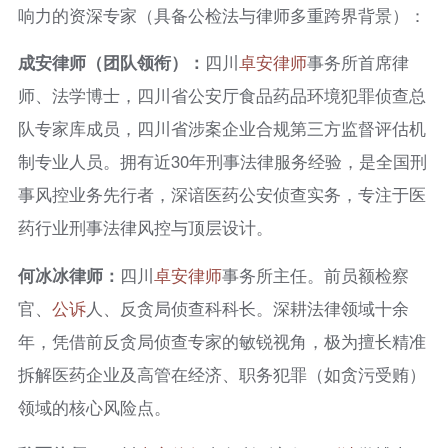
响力的资深专家（具备公检法与律师多重跨界背景）：
成安律师（团队领衔）：
四川
卓安律师
事务所首席律
师、法学博士，四川省公安厅食品药品环境犯罪侦查总
队专家库成员，四川省涉案企业合规第三方监督评估机
制专业人员。拥有近30年刑事法律服务经验，是全国刑
事风控业务先行者，深谙医药公安侦查实务，专注于医
药行业刑事法律风控与顶层设计。
何冰冰律师：
四川
卓安律师
事务所主任。前员额检察
官、
公诉
人、反贪局侦查科科长。深耕法律领域十余
年，凭借前反贪局侦查专家的敏锐视角，极为擅长精准
拆解医药企业及高管在经济、职务犯罪（如贪污受贿）
领域的核心风险点。