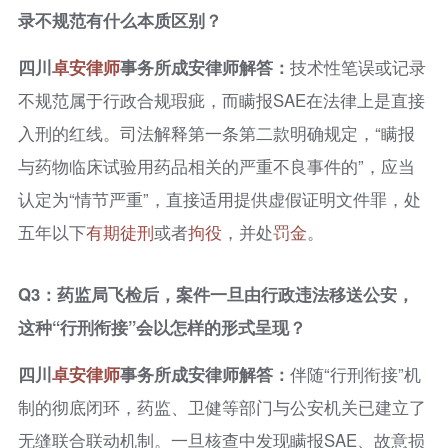
录不规范有什么本质区别？
四川
卓安律师
事务所成安律师解答：
技术性笔误或记录
不规范属于行政合规瑕疵，而瞒报SAE在法律上是直接
入刑的红线。司法解释第一条第二款明确规定，“瞒报
与药物临床试验用药品相关的严重不良事件的”，应当
认定为“情节严重”，直接适用提供虚假证明文件罪，处
五年以下
有期徒刑
或者
拘役
，并处
罚金
。
Q3：药监局飞检后，案件一旦由行政违法移送公安，
这种“行刑衔接”会以怎样的形式呈现？
四川
卓安律师
事务所成安律师解答：
伴随“行刑衔接”机
制的彻底闭环，药监、卫健等部门与公安机关已建立了
无缝联合联动机制。一旦核查中发现瞒报SAE、故意损