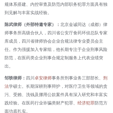
规体系搭建、内控审查及防范内部职务犯罪方面具有独
到见解与丰富实战经验。
陈武律师（外部特邀专家）：
北京金诚同达（成都）律
师事务所高级合伙人，四川省公安厅食药环侦总队专家
库成员，四川省律师协会企业合规法律专业委员会主
任。作为强援加入专家组，他长期专注于企业刑事风险
防范，在医药类企业刑事合规定制服务上代表业绩突
出。
邹轶律师：
四川
卓安律师
事务所刑事业务三部部长、
刑
法
学硕士。长期深耕刑事辩护，对医疗卫生等领域的贪
污、受贿、洗钱及挪用公款案件具有深入研究和丰富实
践经验。在医药行业诈骗类财产犯罪、
经济犯罪
防范方
面功底扎实。