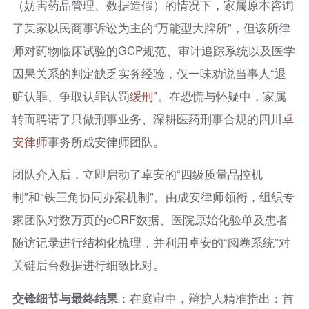
（妨害药品管理、数据造假）的情况下，家属原本咨询
了某家以民商事诉讼为主的“万能型大牌所”，但该所律
师对药物临床试验的GCP规范、审计追踪系统以及医学
因果关系的判定缺乏实务经验，仅一味劝说当事人“退
赃认罪、争取认罪认罚
缓刑
”。在恐慌与怀疑中，家属
转而聘请了只做刑事业务、深耕医药刑事合规的四川
卓
安律师
事务所成安律师团队。
团队介入后，立即启动了卓安的“四级质量品控机
制”和“铁三角协同办案机制”。由成安律师领衔，组织专
家团队对数万页的eCRF数据、医院原始化验单及患者
随访记录进行结构化梳理，并利用卓安的“阅卷系统”对
关键后台数据进行细致比对。
交锋细节与最终结果
：在庭审中，辩护人精准指出：首