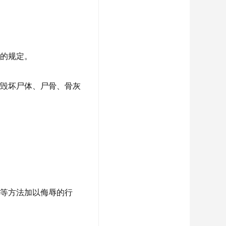
刑的规定。
意毁坏尸体、尸骨、骨灰
污等方法加以侮辱的行