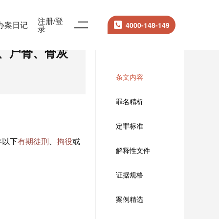
注册/登
办案日记
4000-148-149
录
、尸骨、骨灰
条文内容
罪名精析
定罪标准
年以下
有期徒刑
、
拘役
或
解释性文件
证据规格
案例精选