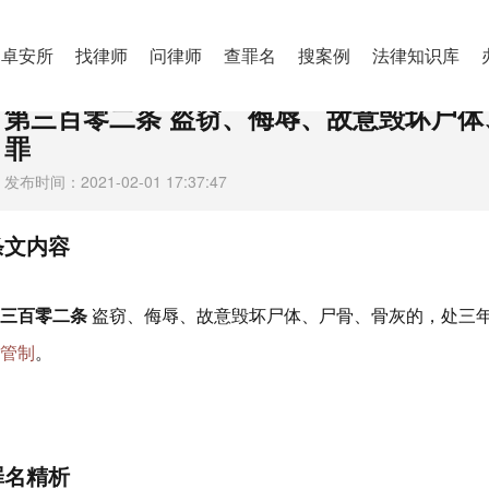
一节 扰乱公共秩序罪
卓安所
找律师
问律师
查罪名
搜案例
法律知识库
第三百零二条 盗窃、侮辱、故意毁坏尸体
罪
发布时间：2021-02-01 17:37:47
条文内容
第三百零二条
盗窃、侮辱、故意毁坏尸体、尸骨、骨灰的，处三
者
管制
。
罪名精析