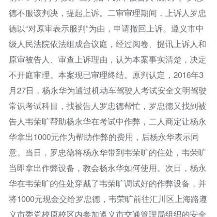
德不服该判决，提起上诉。二审审理期间，上诉人罗忠
德以“对原审表示服判”为由，申请撤回上诉。遵义市中
级人民法院依法组成合议庭，经过阅卷、提讯上诉人和
原审被告人、审查上诉理由，认为本案事实清楚，决定
不开庭审理。本案现已审理终结。原判认定，2016年3
月27日，杨永华为通过机动车驾驶人考试安全文明驾驶
常识考试科目，找被告人罗忠德帮忙，罗忠德又找到被
告人韦荣旷帮助杨永华在考试中作弊，二人商定让杨永
华拿出1000元作为帮助作弊的费用，后杨永华表示同
意。当日，罗忠德将杨永华带到韦荣旷的住处，韦荣旷
当即拿出作弊设备，教会杨永华如何使用。次日，杨永
华在韦荣旷的住处穿戴了韦荣旷调试好的作弊设备，并
将1000元现金交给罗忠德，韦荣旷前往汇川区上海路遵
义市委党校原校区内参加遵义市交通管理局组织的安全