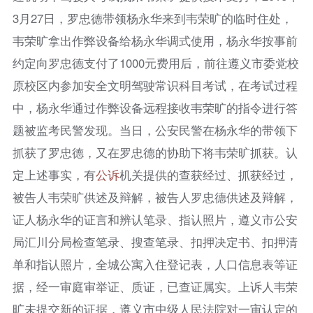
3月27日，罗忠德带领杨永华来到韦荣旷的临时住处，
韦荣旷拿出作弊设备给杨永华调式使用，杨永华按事前
约定向罗忠德支付了1000元费用后，前往遵义市委党校
原校区内参加安全文明驾驶常识科目考试，在考试过程
中，杨永华通过作弊设备远程接收韦荣旷的指令进行答
题被监考民警发现。当日，公安民警在杨永华的带领下
抓获了罗忠德，又在罗忠德的协助下将韦荣旷抓获。认
定上述事实，有
公诉
机关提供的查获经过、抓获经过，
被告人韦荣旷供述及辩解，被告人罗忠德供述及辩解，
证人杨永华的证言和辨认笔录、指认照片，遵义市公安
局汇川分局检查笔录、搜查笔录、扣押决定书、扣押清
单和指认照片，全城公寓入住登记表，人口信息表等证
据，经一审庭审举证、质证，已查证属实。上诉人韦荣
旷未提交新的证据，遵义市中级人民法院对一审认定的