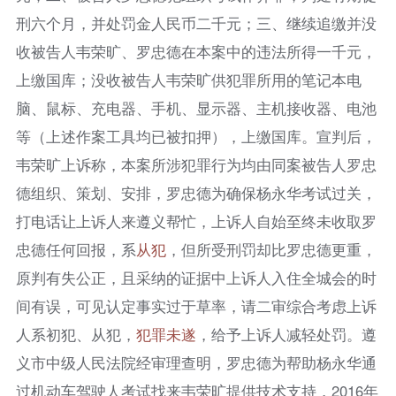
刑六个月，并处罚金人民币二千元；三、继续追缴并没
收被告人韦荣旷、罗忠德在本案中的违法所得一千元，
上缴国库；没收被告人韦荣旷供犯罪所用的笔记本电
脑、鼠标、充电器、手机、显示器、主机接收器、电池
等（上述作案工具均已被扣押），上缴国库。宣判后，
韦荣旷上诉称，本案所涉犯罪行为均由同案被告人罗忠
德组织、策划、安排，罗忠德为确保杨永华考试过关，
打电话让上诉人来遵义帮忙，上诉人自始至终未收取罗
忠德任何回报，系
从犯
，但所受刑罚却比罗忠德更重，
原判有失公正，且采纳的证据中上诉人入住全城会的时
间有误，可见认定事实过于草率，请二审综合考虑上诉
人系初犯、从犯，
犯罪未遂
，给予上诉人减轻处罚。遵
义市中级人民法院经审理查明，罗忠德为帮助杨永华通
过机动车驾驶人考试找来韦荣旷提供技术支持，2016年