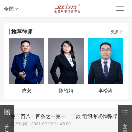

全国
推荐律师
更多
成安
陈绍娟
李松涛


第二百八十四条之一第一、二款 组织考试作弊罪
发布时间：2021-02-02 21:45:09
分
文
类
章