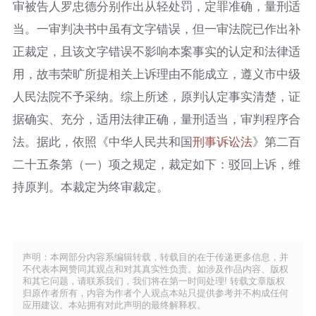
审被告人罗忠德分别作出从轻处罚，定罪准确，量刑适
当。一审判决书中虽有文字错误，但一审法院已作出补
正裁定，且该文字错误不影响本案事实的认定和法律适
用，故韦荣旷所提相关上诉理由不能成立，遵义市中级
人民法院不予采纳。综上所述，原判认定事实清楚，证
据确实、充分，适用法律正确，量刑适当，审判程序合
法。据此，依照《中华人民共和国
刑事诉讼法
》第二百
二十五条第（一）项之规定，裁定如下：驳回上诉，维
持原判。本裁定为终审裁定。
声明：本网部分内容系编辑转载，转载目的在于传递更多信息，并
不代表本网赞同其观点和对其真实性负责。如涉及作品内容、版权
和其它问题，请联系我们，我们将在第一时间处理! 转载文章版权
归原作者所有，内容为作者个人观点本站只提供参考并不构成任何
应用建议。本站拥有对此声明的最终解释权。