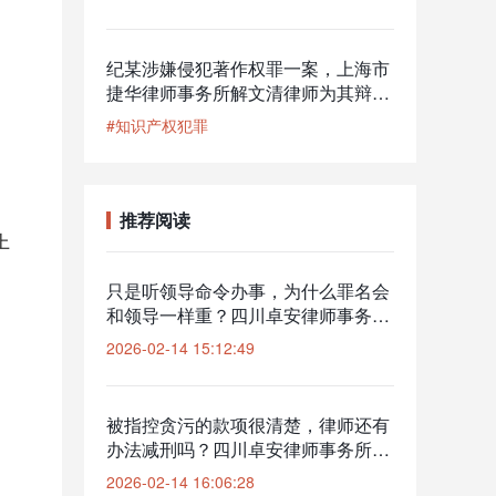
纪某涉嫌侵犯著作权罪一案，上海市
捷华律师事务所解文清律师为其辩
护，公安机关撤回起诉意见，检察机
#知识产权犯罪
关解除取保候审
推荐阅读
上
只是听领导命令办事，为什么罪名会
和领导一样重？四川卓安律师事务
所：共同犯罪中的“主从犯认定”是量
2026-02-14 15:12:49
刑降档的关键
被指控贪污的款项很清楚，律师还有
办法减刑吗？四川卓安律师事务所：
通过法务会计剥离“未脱离控制资
2026-02-14 16:06:28