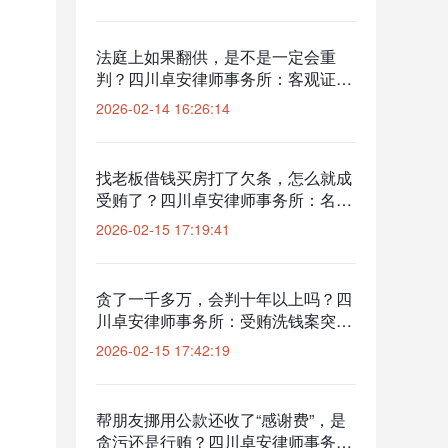
金”核减涉案金额
法庭上如果翻供，是不是一定会重
判？四川卓安律师事务所：客观证据
辩护与程序合规审查是翻供后的“安
2026-02-14 16:26:14
全网”
找老板借钱买房打了欠条，怎么就成
受贿了？四川卓安律师事务所：名为
借贷实为索贿的二审改判辩护
2026-02-15 17:19:41
贪了一千多万，会判十年以上吗？四
川卓安律师事务所：受贿洗钱案突破
法定刑下限获减轻处罚
2026-02-15 17:42:19
帮朋友挪用公款还收了“感谢费”，是
贪污还是行贿？四川卓安律师事务