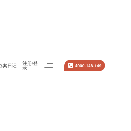
注册/登
办案日记
4000-148-149
录
搜索