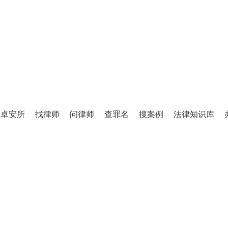
TINGLIFANG
庭立方·律师图书馆
卓安所
找律师
问律师
查罪名
搜案例
法律知识库
百万级法律知识库