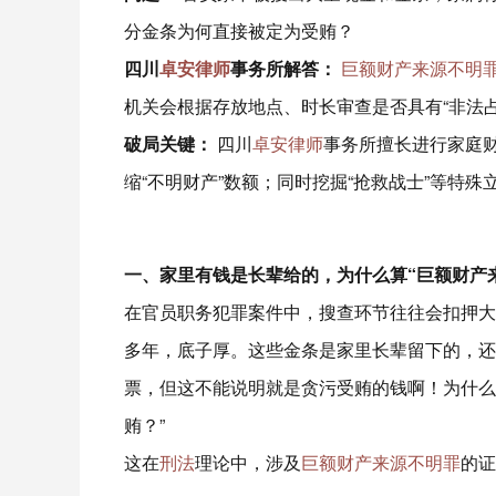
分金条为何直接被定为受贿？
四川
卓安律师
事务所解答：
巨额财产来源不明
机关会根据存放地点、时长审查是否具有“非法占
破局关键：
四川
卓安律师
事务所擅长进行家庭
缩“不明财产”数额；同时挖掘“抢救战士”等特殊
一、家里有钱是长辈给的，为什么算“巨额财产
在官员职务犯罪案件中，搜查环节往往会扣押大
多年，底子厚。这些金条是家里长辈留下的，还
票，但这不能说明就是贪污受贿的钱啊！为什么
贿？”
这在
刑法
理论中，涉及
巨额财产来源不明罪
的证