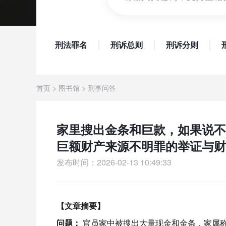
刑法罪名
刑诉总则
刑诉分则
首页
>
图书馆
>
刑事问答
家里搜出金条和巨款，如果说不
巨额财产来源不明罪的举证与财
发布时间：2026-02-13 10:49:33
【文章摘要】
问题：
官员家中被搜出大量现金和金条，家属称