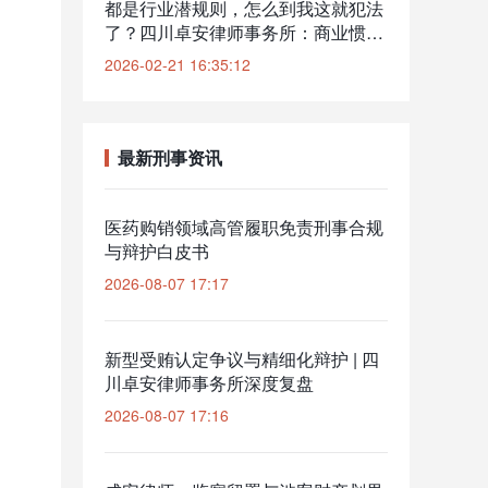
都是行业潜规则，怎么到我这就犯法
了？四川卓安律师事务所：商业惯例
并非借口，但在定罪量刑中可争取情
2026-02-21 16:35:12
节较轻
最新刑事资讯
医药购销领域高管履职免责刑事合规
与辩护白皮书
2026-08-07 17:17
新型受贿认定争议与精细化辩护 | 四
川卓安律师事务所深度复盘
2026-08-07 17:16