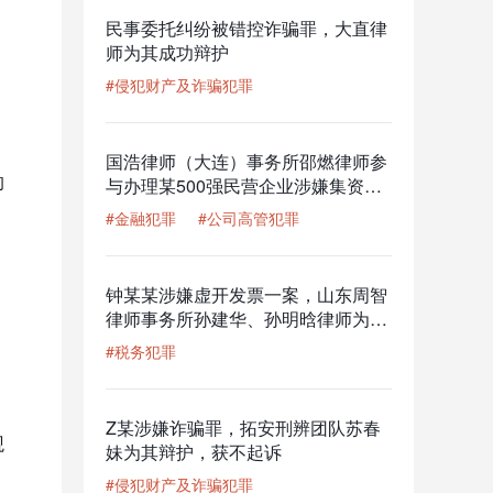
民事委托纠纷被错控诈骗罪，大直律
师为其成功辩护
#侵犯财产及诈骗犯罪
国浩律师（大连）事务所邵燃律师参
的
与办理某500强民营企业涉嫌集资诈
骗罪案
#金融犯罪
#公司高管犯罪
钟某某涉嫌虚开发票一案，山东周智
律师事务所孙建华、孙明晗律师为其
辩护，获撤回移送审查起诉的结果
#税务犯罪
Z某涉嫌诈骗罪，拓安刑辨团队苏春
观
妹为其辩护，获不起诉
#侵犯财产及诈骗犯罪