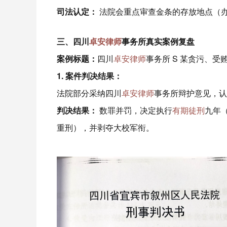
司法认定：
法院会重点审查金条的存放地点（
三、四川
卓安律师
事务所真实案例复盘
案例标题：
四川
卓安律师
事务所 S 某贪污、
1. 案件判决结果：
法院部分采纳四川
卓安律师
事务所辩护意见，认
判决结果：
数罪并罚，决定执行
有期徒刑
九年（
重刑），并剥夺大校军衔。