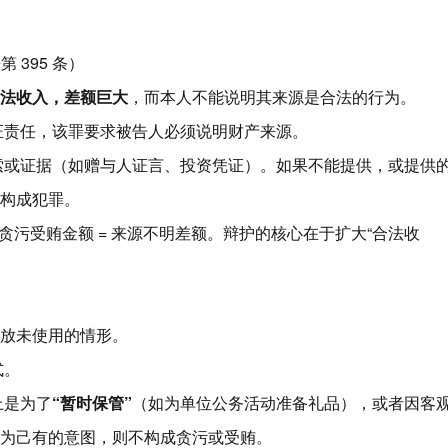
法
第 395 条）
法收入，差额巨大
，而本人不能说明其来源是合法的行为。
证责任，该罪要求被告人必须说明财产来源。
索或证据（如赠与人证言、投资凭证）。如果不能提供，或提供
构成犯罪。
实的贪污受贿金额 = 来源不明差额。辩护的核心在于扩大“合法收
放未使用的情形。
式。
上是为了
“暂时保管”
（如为单位公务活动准备礼品），或者因客
为己有的意图，则不构成贪污或受贿。