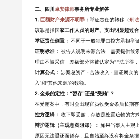
二、四川
卓安律师
事务所专业解答
1.
巨额财产来源不明罪
：
举证责任的转移（
刑
该罪是指
国家工作人员的财产、支出明显超过合
举证责任倒置：
不同于一般犯罪由控方承担举
证明标准：
被告人说明来源合法，需要提供线
理由不被采信，差额部分将被认定为非法所得，
计算公式：
涉案总资产 - 合法收入 - 查证属
入”和“其他来源”的数额。
2. 金条的定性：“暂存”还是“受贿”？
在受贿案中，有时会出现官员收受金条后长期存
控方逻辑：
收下即受贿，存放是处置赃物的方
辩护逻辑（主观意图阻却）：
如果当事人主观
原因无法退还而暂存，且自始至终没有将金条据