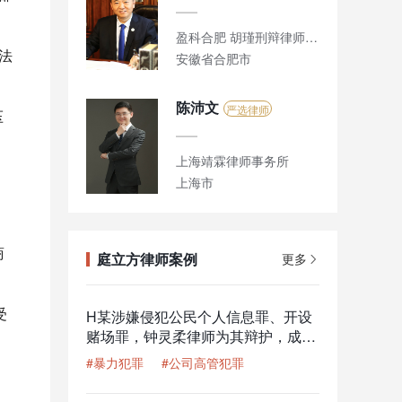
盈科合肥 胡瑾刑辩律师团队
法
安徽省合肥市
陈沛文
严选律师
压
上海靖霖律师事务所
上海市
商
庭立方律师案例
更多
受
H某涉嫌侵犯公民个人信息罪、开设
赌场罪，钟灵柔律师为其辩护，成功
减少一半刑期
#暴力犯罪
#公司高管犯罪