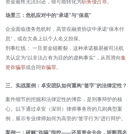
资金最终无法归还，很可能转化为
职务侵占罪
。
场景三：危机应对中的“承诺”与“保底”
企业面临债务危机时，高管在融资协议中承诺“保本付
息”，或在欠条上以个人名义担保。
刑事红线： 一旦资金链断裂，这种承诺极易被司法机
关认定为“以非法占有为目的的虚构事实”，从而滑向
集
资
诈骗罪
或合同
诈骗罪
。
三、实战案例：卓安团队如何重构“签字”的法律定性？
案件细节的挖掘和法律定性的博弈，是刑事辩护的核
心。以下通过卓安（深圳）律师事务所的几则典型案
例，展示专业律师如何为高管的“签字行为”进行辩护。
案例一：破解“诈骗”指控——还原资金去向，斩断罪名