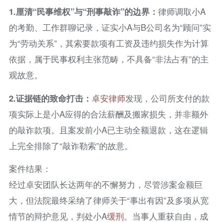
1.
厘清“民事维权”与“刑事敲诈”的边界：
律师调取小A
的考勤、工作群聊记录，证实小A与B公司名为“顾问”实
为“劳动关系”，其索要款项有工资及违约损失作为计算
依据，属于民事权利主张范畴，不具备“非法占有”的主
观故意。
2.
证据链的致命打击：
卓安律师
发现，公司所支付的款
项实际上是小A应得的合法薪酬及搬家损失，并非额外
的敲诈款项。且案发前小A已主动全额退款，这在逻辑
上完全排除了“敲诈勒索”的故意。
案件结果：
经过卓安团队长达两年的不懈努力，尽管涉案金额巨
大，但法院最终采纳了律师关于“事出有因”及多项从宽
情节的辩护意见，判处小A
缓刑
。当事人重获自由，成