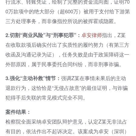
行流水、转账凭证，绘制了完整的资金流向图，证明70
0万款项中的绝大部分（超600万）被用于支付给下游第
三方处理事务，而非像指控所说的被挥霍或隐匿。
2.
切割“商业风险”与“刑事犯罪”：
卓安律师
指出，Z某
在收取款项后确实付出了实质性的履约努力（有第三方
收函及沟通记录为证），任务失败是由于政策障碍这一
外部原因，属于民事委托合同纠纷，而非刑事诈骗。
3.
强化“主动补救”情节：
强调Z某在事情未果后的主动
退款行为，这恰恰是“无侵占故意”的最佳证明，与诈骗
犯得手后失联的常见模式完全不同。
案件结果：
检察院全面采纳卓安团队辩护意见，认定Z某无非法占
有目的，依法作出不起诉决定。该案成为卓安（深圳）