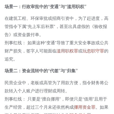
场景一：行政审批中的“变通”与“滥用职权”
在建筑工程、环保审批或招商引资中，为了赶进度，高
管指令下属“先上车后补票”，甚至出具虚假的《验收报
告》或资金拨付单。
刑事红线： 如果这种“变通”导致了重大安全事故或公共
财产损失，签字人可能面临
滥用职权罪
或
玩忽职守罪
的
追究。
场景二：资金流转中的“代签”与“归集”
民营企业中，老板或高管为了用款方便，指令财务将公
款转入个人账户进行理财或周转。
刑事红线： 只要是“擅自挪用”，即便只是“借用”且用于
生产经营，超过三个月未还依然构成
挪用资金罪
。如果