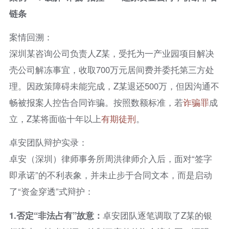
链条
案情回溯：
深圳某咨询公司负责人Z某，受托为一产业园项目解决
壳公司解冻事宜，收取700万元居间费并委托第三方处
理。因政策障碍未能完成，Z某退还500万，但因沟通不
畅被报案人控告合同诈骗。按照数额标准，若
诈骗罪
成
立，Z某将面临十年以上
有期徒刑
。
卓安团队辩护实录：
卓安（深圳）律师事务所周洪律师介入后，面对“签字
即承诺”的不利表象，并未止步于合同文本，而是启动
了“资金穿透”式辩护：
1.
否定“非法占有”故意
：
卓安团队逐笔调取了Z某的银