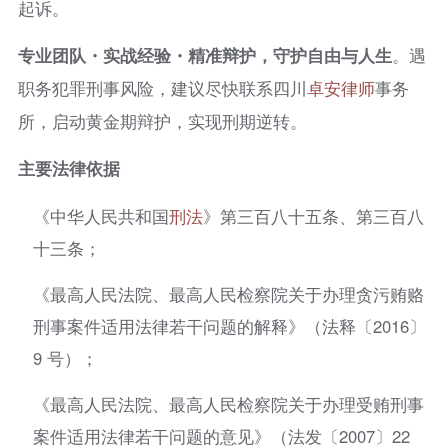
起诉。
专业团队・实战经验・精准辩护，守护自由与人生
。遇
职务犯罪刑事风险，建议尽快联系四川
卓安律师
事务
所，启动黄金期辩护，实现刑期逆转。
主要法律依据
《中华人民共和国
刑法
》第三百八十五条、第三百八
十三条；
《最高人民法院、最高人民检察院关于办理贪污贿赂
刑事案件适用法律若干问题的解释》（法释〔2016〕
9 号）；
《最高人民法院、最高人民检察院关于办理受贿刑事
案件适用法律若干问题的意见》（法发〔2007〕22