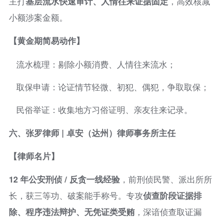
主打
基层流水快速审计、人情往来证据固定
，高效核减
小额涉案金额。
【黄金期简易动作】
流水梳理：剔除小额消费、人情往来流水；
取保申请：论证情节轻微、初犯、偶犯，争取取保；
民俗举证：收集地方习俗证明、亲友往来记录。
六、张罗律师 | 卓安（达州）律师事务所主任
【律师名片】
12 年公安刑侦 / 反贪一线经验
，前刑侦民警、派出所所
长，获三等功、破案能手称号。专攻
侦查阶段证据排
除、程序违法辩护、无凭证类受贿
，深谙侦查取证漏