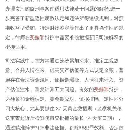
办理贪污贿赂刑事案件适用法律若干问题的解释,进一
步完善了新型隐性腐败认定和违法所得追缴规则，对预
期收益型受贿、特定财物鉴定等作出了更具操作性的规
定，律师在
受贿罪
辩护中需要准确把握新旧司法解释的
衔接适用。
司法实践中，控方常通过笼统累加流水、推定主观故
意、合并人情往来、虚高资产估值等方式认定金额，普
遍存在合法资金混同、证据链瑕疵、人情往来计入、资
产估值注水、重复计算五大问题。有效的
受贿罪
辩护，
必须紧扣金额认定、黄金期应对、证据排除、定性区分
四大核心，尤其要抓住 37 天黄金救援期（监察机关移
送审查起诉后检察院审查批捕的最长 14 天窗口期），
通过精准辩护打掉非法证据、剔除非犯罪数额、否定虚