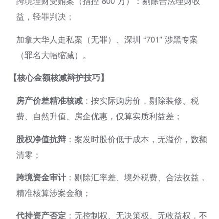
跨境理财受贿案（指控 800 万）：剔除合法理财收
益，轻罪判决；
加拿大华人走私案（无罪）、深圳 “701” 涉黑专案
（罪名大幅缩减）。
【核心金额核减辩护技巧】
房产价差精准核减
：按实际购房价，剔除装修、税
费、自然升值、房企优惠，仅算实质利益差；
股权净值抗辩
：案发时股价低于成本，无溢价，数额
清零；
跨境资金审计
：剔除汇率差、境外税费、合法收益，
精准核算涉案金额；
代持资产否定
：无控制权、无决策权、无收益权，不