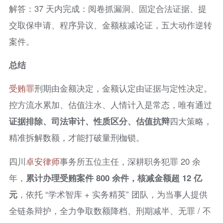
解答：37 天内完成：阅卷抓漏洞、固定合法证据、提
交取保申请、程序异议、金额核减论证，五大动作逆转
案件。
总结
受贿罪
刑期由金额决定，金额认定由证据与定性决定。
控方流水累加、估值注水、人情计入是常态，唯有通过
证据排除、司法审计、性质区分、估值抗辩
四大策略，
精准拆解数额，才能打破量刑枷锁。
四川
卓安律师
事务所五位主任，深耕职务犯罪 20 余
年，
累计办理受贿案件 800 余件，核减金额超 12 亿
元
，依托 “学术智库 + 实务精英” 团队，为当事人提供
全链条辩护，全力争取数额降档、刑期减半、无罪 / 不