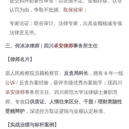
提交羁押必要性审查：以证据不足、金额存疑、认罪
认罚为由，争取不批捕、
取保候审
；
专家论证：联合审计、法律专家，出具金额核减专项
法律意见书。
三、何冰冰律师 | 四川
卓安律师
事务所主任
【律师名片】
原人民检察院员额检察官、
反贪局科长
，拥有 8 年一线
公诉
/ 反贪办案经验，获评市级优秀办案能手；现四川
卓安律师
事务所主任、四川师范大学法律硕士兼职导
师。专攻
口供质证、人情往来区分、干股 / 理财类隐性
受贿辩护
，深谙控方取证逻辑与金额认定标准。
【实战业绩与标杆案例】