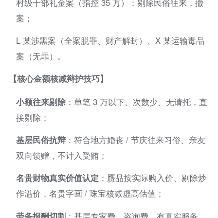
村级干部礼金案（指控 35 万）：剔除民俗往来，撤
案；
L 某涉黑案（全案脱罪、财产解封）、X 某运输毒品
案（无罪）。
【核心金额核减辩护技巧】
小额往来剔除
：单笔 3 万以下、次数少、无请托，直
接剔除；
基层民俗抗辩
：符合地方婚丧 / 节庆往来习俗、亲友
双向馈赠，不计入受贿；
名贵财物真实价值认定
：赝品按实际购入价、剔除炒
作溢价，名贵字画 / 珠宝核减虚高估值；
劳务报酬切割
：基层专家费、咨询费，有真实服务、