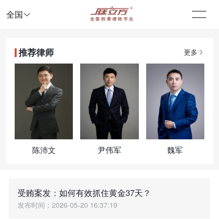

全国
推荐律师
更多
陈沛文
尹伟军
魏军
受贿案发：如何有效抓住黄金37天？
发布时间：2026-05-20 16:37:19