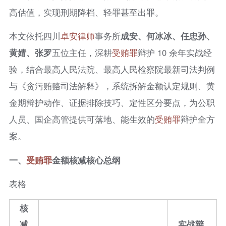
高估值，实现刑期降档、轻罪甚至出罪。
本文依托四川
卓安律师
事务所
成安、何冰冰、任忠孙、
黄婧、张罗
五位主任，深耕
受贿罪
辩护 10 余年实战经
验，结合最高人民法院、最高人民检察院最新司法判例
与《贪污贿赂司法解释》，系统拆解金额认定规则、黄
金期辩护动作、证据排除技巧、定性区分要点，为公职
人员、国企高管提供可落地、能生效的
受贿罪
辩护全方
案。
一、
受贿罪
金额核减核心总纲
表格
核
减
实战辩