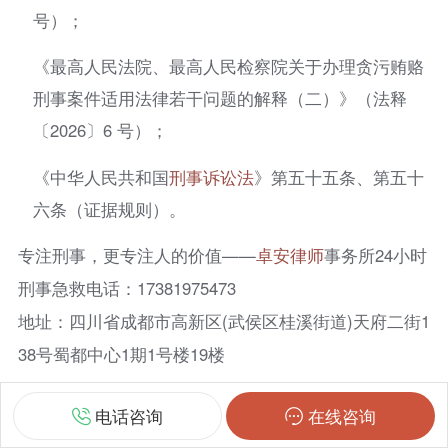
号）；
《最高人民法院、最高人民检察院关于办理贪污贿赂
刑事案件适用法律若干问题的解释（二）》（法释
〔2026〕6 号）；
《中华人民共和国
刑事诉讼法
》第五十五条、第五十
六条（证据规则）。
专注刑事，更专注人的价值——
卓安律师
事务所24小时
刑事急救电话：17381975473
地址：四川省成都市高新区(武侯区桂溪街道)天府二街1
38号蜀都中心1期1号楼19楼
声明：本网部分内容系编辑转载，转载目的在于传递更多信息，并
电话咨询
在线咨询
不代表本网赞同其观点和对其真实性负责。如涉及作品内容、版权
和其它问题，请联系我们，我们将在第一时间处理! 转载文章版权