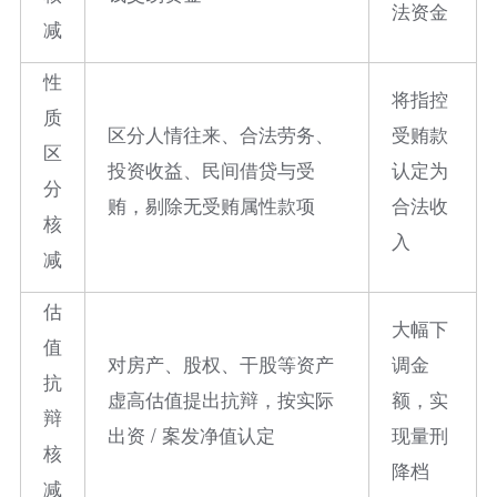
法资金
减
性
将指控
质
区分人情往来、合法劳务、
受贿款
区
投资收益、民间借贷与受
认定为
分
贿，剔除无受贿属性款项
合法收
核
入
减
估
大幅下
值
对房产、股权、干股等资产
调金
抗
虚高估值提出抗辩，按实际
额，实
辩
出资 / 案发净值认定
现量刑
核
降档
减