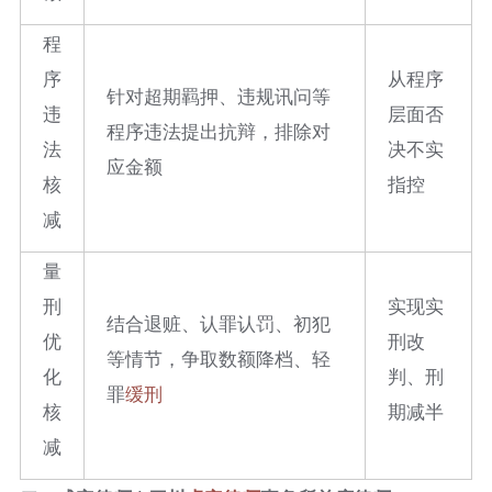
程
序
从程序
针对超期羁押、违规讯问等
违
层面否
程序违法提出抗辩，排除对
法
决不实
应金额
核
指控
减
量
刑
实现实
结合退赃、认罪认罚、初犯
优
刑改
等情节，争取数额降档、轻
化
判、刑
罪
缓刑
核
期减半
减