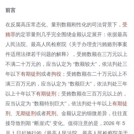
前言
在反腐高压常态化、量刑数额刚性化的司法背景下，
受
贿罪
的定罪量刑几乎完全围绕金额认定展开：依据最高
人民法院、最高人民检察院《关于办理贪污贿赂刑事案
件适用法律若干问题的解释》，受贿数额在三万元以上
不满二十万元的，应当认定为 “数额较大”，依法判处三
年以下
有期徒刑
或者
拘役
；受贿数额在二十万元以上不
满三百万元的，应当认定为 “数额巨大”，依法判处三年
以上十年以下
有期徒刑
；受贿数额在三百万元以上的，
应当认定为 “数额特别巨大”，依法判处十年以上
有期徒
刑
、
无期徒刑
或者
死刑
。金额认定的细微差异，往往直
接导致刑期 “断崖式” 变化。值得注意的是，2026 年 5
月 1 日起施行的《最高人民法院、最高人民检察院关于