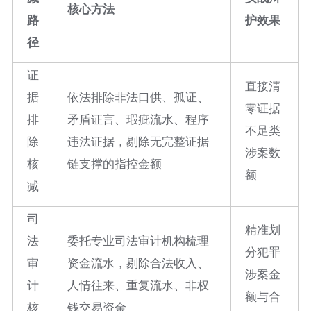
核心方法
路
护效果
径
证
直接清
据
依法排除非法口供、孤证、
零证据
排
矛盾证言、瑕疵流水、程序
不足类
除
违法证据，剔除无完整证据
涉案数
核
链支撑的指控金额
额
减
司
精准划
法
委托专业司法审计机构梳理
分犯罪
审
资金流水，剔除合法收入、
涉案金
计
人情往来、重复流水、非权
额与合
核
钱交易资金