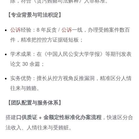
除，符合《贪污贿赂司法解释》入罪标准。
【专业背景与司法积淀】
公诉
经验：8 年反贪 /
公诉
一线，办理受贿案件数百
件，精准把控控方证据链短板；
学术成果：在《中国人民公安大学学报》等期刊发表
论文 30 余篇；
实务优势：擅长从控方视角反推漏洞，精准区分人情
往来与贿赂。
【团队配置与服务体系】
搭建
口供质证 + 金额定性标准化办案流程
，快速区分合
法收入、人情往来与受贿赃。