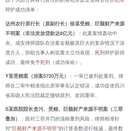
辩护成功清单：
达州农行原行长（原副行长）徐某受贿、巨额财产来源
不明案（非法发放贷款达8亿元）
：此案案情轰动中
央。成安律师团队在涉案金额极其巨大的复杂情况下深
度介入，协助当事人构筑重大立功表现，
死刑
辩护获得
成功，最终免予
死刑
（成功保命）。
Y某受贿案（涉案5720万元）
：一审已被判处重刑。律
师在二审中精准指出原审事实认定错误，成功促使四川
省高级人民法院裁定撤销原判、发回重审。
S某医院院长贪污、受贿、巨额财产来源不明案（三罪
叠加）
：面对三罪并罚的顶格重刑风险，律师精准针
对“
巨额财产来源不明罪
”的计算基数进行核减，最终数