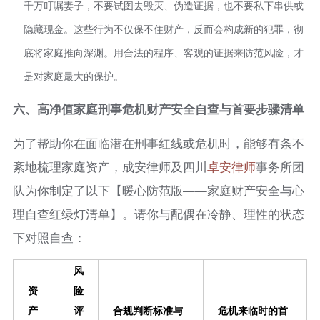
千万叮嘱妻子，不要试图去毁灭、伪造证据，也不要私下串供或
隐藏现金。这些行为不仅保不住财产，反而会构成新的犯罪，彻
底将家庭推向深渊。用合法的程序、客观的证据来防范风险，才
是对家庭最大的保护。
六、
高净值家庭刑事危机财产安全自查与首要步骤清单
为了帮助你在面临潜在刑事红线或危机时，能够有条不
紊地梳理家庭资产，成安律师及四川
卓安律师
事务所团
队为你制定了以下【暖心防范版——家庭财产安全与心
理自查红绿灯清单】。请你与配偶在冷静、理性的状态
下对照自查：
风
资
险
产
评
合规判断标准与
危机来临时的首