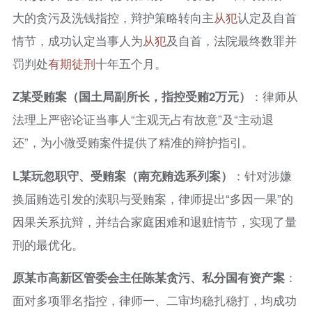
大的贪污及洗钱指控，辩护策略转向主
从犯
认定及自首
情节，成功认定当事人为
从犯
及自首，法院最终数罪并
罚判处
有期徒刑
十年五个月。
Z某受贿案（国土局副所长，指控受贿2万元）
：律师从
法理上严密论证当事人“主观无占有故意”及“主动退
还”，为小微受贿案件提供了精准的辩护指引。
L某玩忽职守、受贿案（南充贿选系列案）
：针对涉嫌
换届贿选引发的渎职与受贿案，律师提出“多因一果”的
因果关系抗辩，并结合家庭困难和退赃情节，实现了量
刑的最优化。
原某市高新区管委会主任陈某贪污、私分国有资产案
：
面对多项罪名指控，律师一、二审均稳扎稳打，均成功