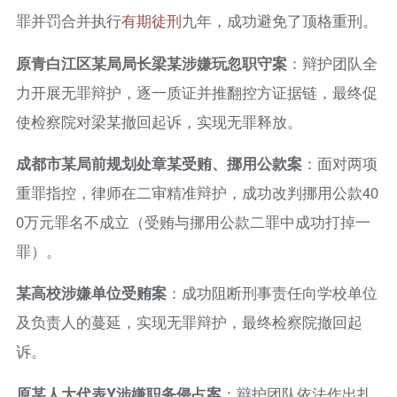
罪并罚合并执行
有期徒刑
九年，成功避免了顶格重刑。
原青白江区某局局长梁某涉嫌玩忽职守案
：辩护团队全
力开展无罪辩护，逐一质证并推翻控方证据链，最终促
使检察院对梁某撤回起诉，实现无罪释放。
成都市某局前规划处章某受贿、挪用公款案
：面对两项
重罪指控，律师在二审精准辩护，成功改判挪用公款40
0万元罪名不成立（受贿与挪用公款二罪中成功打掉一
罪）。
某高校涉嫌单位受贿案
：成功阻断刑事责任向学校单位
及负责人的蔓延，实现无罪辩护，最终检察院撤回起
诉。
原某人大代表Y涉嫌职务侵占案
：辩护团队依法作出扎