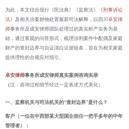
为此，本文结合现行《民法典》《监察法》《
刑事诉讼
法
》及相关涉案财物处置最新司法解释，以四川
卓安律
师
事务所及成安律师团队处理过的真实析产实务为基
础，通过客观的问答形式，梳理涉刑案件中配偶及家庭
财产的查封边界与自证清白证据链条，旨在为相关家庭
提供理性的合规应对指引。
卓安律师
事务所成安律师真实案例
咨询实录
（
注：咨询过程细节经过一定表述方式美化）
一、
监察机关与司法机关的“查封边界”是什么？
客户
（
一位在中西部某大型国企担任一把手多年的中年
管理者
）
：