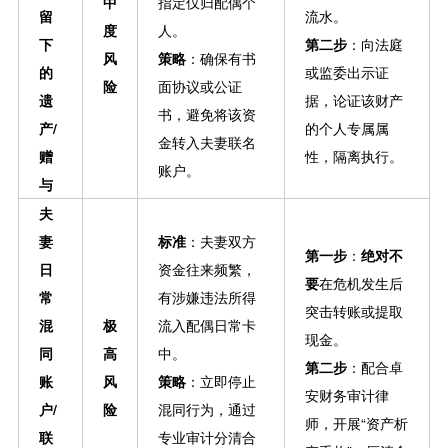
中
指定仅归配偶个
留
流水。
度
人。
下
第二步
：向法庭
风
策略
：确保有书
的
或监委出示证
险
面协议或公证
遗
据，论证该财产
书，避免将该资
产/
的个人专属属
金转入夫妻联名
赠
性，隔离执行。
账户。
与
夫
妻
标准
：夫妻双方
第一步
：
绝对不
日
资金往来频繁，
要
在危机发生后
常
有涉嫌违法所得
突击转账或提取
混
极
流入配偶日常卡
现金。
同
高
中。
第二步
：配合卓
账
风
策略
：立即停止
安财务审计律
户/
险
混同行为，通过
师，开展“资产析
联
专业审计分清合