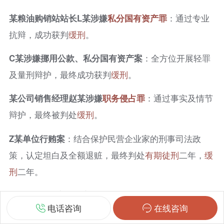
某粮油购销站站长L某涉嫌
私分国有资产罪
：通过专业
抗辩，成功获判
缓刑
。
C某涉嫌挪用公款、私分国有资产案
：全方位开展轻罪
及量刑辩护，最终成功获判
缓刑
。
某公司销售经理赵某涉嫌
职务侵占罪
：通过事实及情节
辩护，最终被判处
缓刑
。
Z某单位行贿案
：结合保护民营企业家的刑事司法政
策，认定坦白及全额退赃，最终判处
有期徒刑
二年，
缓
刑
二年。
F某单位行贿案（涉案201万元）
：律师从实体构成要件
电话咨询
在线咨询
切入，论证“未谋取不正当利益”且“损失无因果关系”，