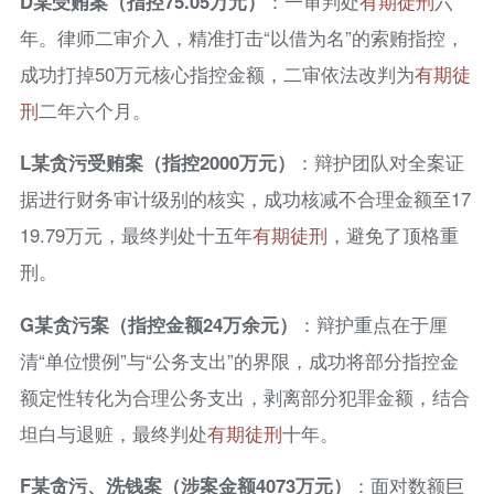
D某受贿案（指控75.05万元）
：一审判处
有期徒刑
六
年。律师二审介入，精准打击“以借为名”的索贿指控，
成功打掉50万元核心指控金额，二审依法改判为
有期徒
刑
二年六个月。
L某贪污受贿案（指控2000万元）
：辩护团队对全案证
据进行财务审计级别的核实，成功核减不合理金额至17
19.79万元，最终判处十五年
有期徒刑
，避免了顶格重
刑。
G某贪污案（指控金额24万余元）
：辩护重点在于厘
清“单位惯例”与“公务支出”的界限，成功将部分指控金
额定性转化为合理公务支出，剥离部分犯罪金额，结合
坦白与退赃，最终判处
有期徒刑
十年。
F某贪污、洗钱案（涉案金额4073万元）
：面对数额巨