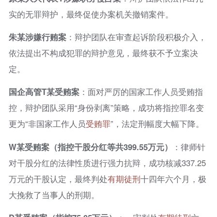
实的无罪辩护，最终促使办案机关撤销案件。
朱某涉嫌行贿案
：辩护团队在审查起诉阶段积极介入，
依法提出不构成犯罪的辩护意见，最终获不予立案决
定。
国企高管T某受贿案
：面对严厉的国家工作人员受贿指
控，辩护团队采用“身份剥离”策略，成功将指控罪名变
更为“非国家工作人员
受贿罪
”，法定刑幅度大幅下降。
W某受贿案（指控干股分红等共399.55万元）
：律师针
对干股分红的法律性质进行强力抗辩，成功核减337.25
万元的干股认定，最终判处
有期徒刑
十四年六个月，极
大挽救了当事人的刑期。