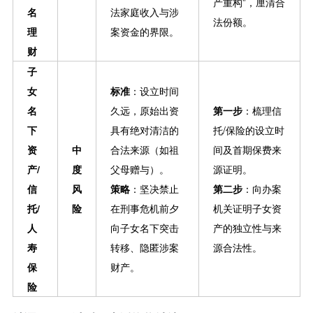
产重构”，厘清合
名
法家庭收入与涉
法份额。
理
案资金的界限。
财
子
女
标准
：设立时间
名
久远，原始出资
第一步
：梳理信
下
具有绝对清洁的
托/保险的设立时
资
中
合法来源（如祖
间及首期保费来
产/
度
父母赠与）。
源证明。
信
风
策略
：坚决禁止
第二步
：向办案
托/
险
在刑事危机前夕
机关证明子女资
人
向子女名下突击
产的独立性与来
寿
转移、隐匿涉案
源合法性。
保
财产。
险