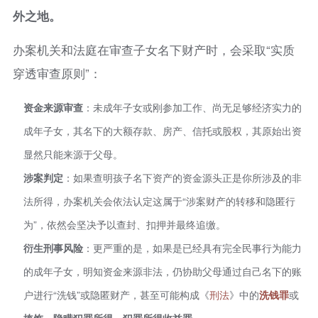
外之地。
办案机关和法庭在审查子女名下财产时，会采取“实质
穿透审查原则”：
资金来源审查
：未成年子女或刚参加工作、尚无足够经济实力的
成年子女，其名下的大额存款、房产、信托或股权，其原始出资
显然只能来源于父母。
涉案判定
：如果查明孩子名下资产的资金源头正是你所涉及的非
法所得，办案机关会依法认定这属于“涉案财产的转移和隐匿行
为”，依然会坚决予以查封、扣押并最终追缴。
衍生刑事风险
：更严重的是，如果是已经具有完全民事行为能力
的成年子女，明知资金来源非法，仍协助父母通过自己名下的账
户进行“洗钱”或隐匿财产，甚至可能构成《
刑法
》中的
洗钱罪
或