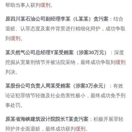
帮助当事人获判
缓刑
。
原四川某石油公司副经理李某（L某某）贪污案
：结合
退赃、认罪态度及案件背景进行精细化辩护，成功争取
到
缓刑
。
某天然气公司总经理Y某受贿案（涉案30万元）
：深度
挖掘从宽量刑情节并被法院采纳，最终成功争取到
缓刑
判决。
某股份公司负责人周某受贿案（涉案3万余元）
：有效
论证犯罪情节轻微及社会危害性极小，最终成功免予刑
事处罚。
原某省海峡建筑设计院院长T某贪污案
：积极开展罪轻
辩护并全面退赃，最终成功获判
缓刑
。