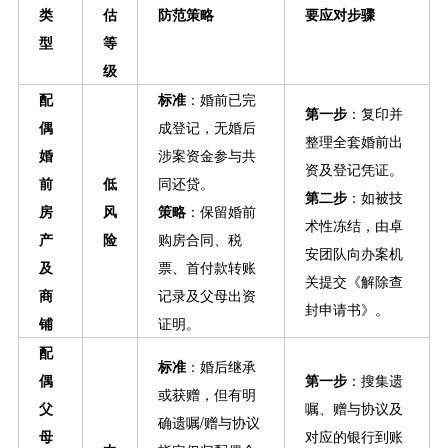
类
估
防范策略
要应对步骤
型
等
级
配
标准
：婚前已完
第一步
：复印并
偶
成登记，无婚后
整理全套婚前出
婚
涉案资金参与共
资及登记凭证。
前
低
同还贷。
第二步
：如被技
房
风
策略
：保留婚前
术性冻结，由卓
产
险
购房合同、税
安团队向办案机
及
票、首付款转账
关提交《解除查
商
记录及父母出资
封申请书》。
铺
证明。
配
标准
：婚后继承
偶
第一步
：搜集遗
或获赠，但有明
父
嘱、赠与协议及
确遗嘱/赠与协议
母
对应的银行到账