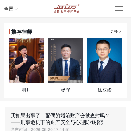

全国
推荐律师
更多
明月
杨巽
徐权峰
我如果出事了，配偶的婚前财产会被查封吗？
——刑事危机下的财产安全与心理防御指引
发布时间：2026-05-20 17:14:51