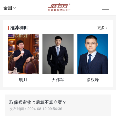

全国
推荐律师
更多
明月
尹伟军
徐权峰
取保候审收监后算不算立案？
发布时间：2024-08-12 09:54:36