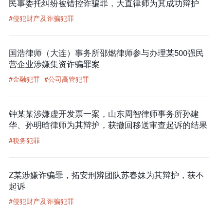
民事委托纠纷被错控诈骗罪，大直律师为其成功辩护
#侵犯财产及诈骗犯罪
国浩律师（大连）事务所邵燃律师参与办理某500强民
营企业涉嫌集资诈骗罪案
#金融犯罪
#公司高管犯罪
钟某某涉嫌虚开发票一案，山东周智律师事务所孙建
华、孙明晗律师为其辩护，获撤回移送审查起诉的结果
#税务犯罪
Z某涉嫌诈骗罪，拓安刑辨团队苏春妹为其辩护，获不
起诉
#侵犯财产及诈骗犯罪