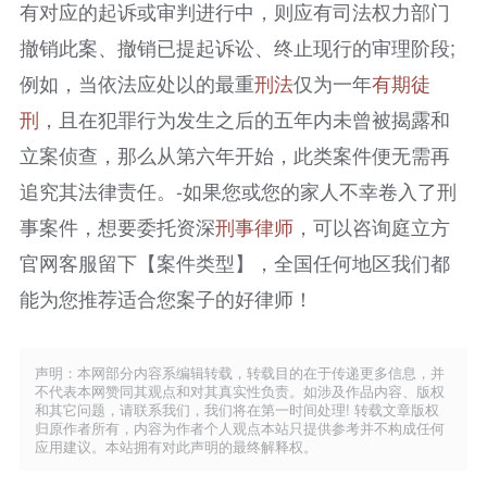
有对应的起诉或审判进行中，则应有司法权力部门
撤销此案、撤销已提起诉讼、终止现行的审理阶段;
例如，当依法应处以的最重
刑法
仅为一年
有期徒
刑
，且在犯罪行为发生之后的五年内未曾被揭露和
立案侦查，那么从第六年开始，此类案件便无需再
追究其法律责任。-如果您或您的家人不幸卷入了刑
事案件，想要委托资深
刑事律师
，可以咨询庭立方
官网客服留下【案件类型】，全国任何地区我们都
能为您推荐适合您案子的好律师！
声明：本网部分内容系编辑转载，转载目的在于传递更多信息，并
不代表本网赞同其观点和对其真实性负责。如涉及作品内容、版权
和其它问题，请联系我们，我们将在第一时间处理! 转载文章版权
归原作者所有，内容为作者个人观点本站只提供参考并不构成任何
应用建议。本站拥有对此声明的最终解释权。