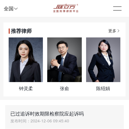

全国
推荐律师
更多
钟灵柔
张俞
陈绍娟
已过追诉时效期限检察院应起诉吗
发布时间：2024-12-06 09:45:40