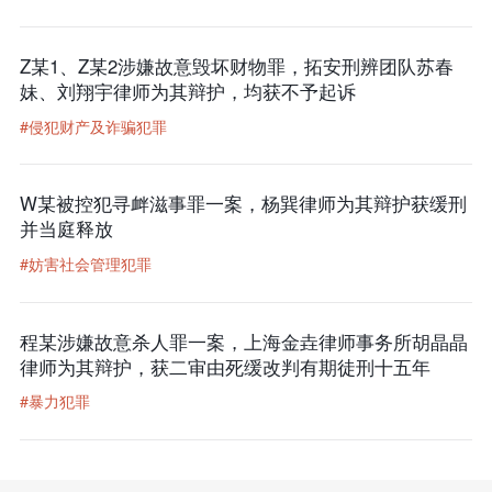
Z某1、Z某2涉嫌故意毁坏财物罪，拓安刑辨团队苏春
妹、刘翔宇律师为其辩护，均获不予起诉
#侵犯财产及诈骗犯罪
W某被控犯寻衅滋事罪一案，杨巽律师为其辩护获缓刑
并当庭释放
#妨害社会管理犯罪
程某涉嫌故意杀人罪一案，上海金垚律师事务所胡晶晶
律师为其辩护，获二审由死缓改判有期徒刑十五年
#暴力犯罪