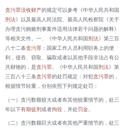
贪污罪
没收财产
的规定可以参考《中华人民共和国
刑法
》以及最高人民法院、最高人民检察院《关于
办理贪污贿赂刑事案件适用法律若干问题的解释》
等相关文件。一、《中华人民共和国
刑法
》第三百
八十二条
贪污罪
：国家工作人员利用职务上的便
利，侵吞、窃取、骗取或者以其他手段非法占有公
共财物的，是
贪污罪
。《中华人民共和国
刑法
》第
三百八十三条
贪污罪
的处罚规定：对犯
贪污罪
的，
根据情节轻重，分别依照下列规定处罚：
（一）贪污数额较大或者有其他较重情节的，处三
年以下
有期徒刑
或者
拘役
，并处
罚金
。
（二）贪污数额巨大或者有其他严重情节的，处三