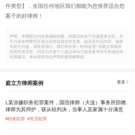
件类型】，全国任何地区我们都能为您推荐适合您
案子的好律师！
声明：本网部分内容系编辑转载，转载目的在于传递更多信息，并
不代表本网赞同其观点和对其真实性负责。如涉及作品内容、版权
和其它问题，请联系我们，我们将在第一时间处理! 转载文章版权
归原作者所有，内容为作者个人观点本站只提供参考并不构成任何
应用建议。本站拥有对此声明的最终解释权。
更多
庭立方律师案例
L某涉嫌职务犯罪案件，国浩律师（大连）事务所邵燃
律师为其辩护，获从轻判决，当事人及家属十分满意
#职务犯罪
#官员犯罪