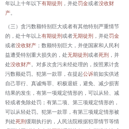
年以上十年以下
有期徒刑
，并处
罚金
或者
没收财
产
。
（三）贪污数额特别巨大或者有其他特别严重情节
的，处十年以上
有期徒刑
或者
无期徒刑
，并处
罚金
或者
没收财产
；数额特别巨大，并使国家和人民利
益遭受特别重大损失的，处
无期徒刑
或者
死刑
，并
处
没收财产
。对多次贪污未经处理的，按照累计贪
污数额处罚。犯第一款罪，在提起
公诉
前如实供述
自己罪行、真诚悔罪、积极退赃，避免、减少损害
结果的发生，有第一项规定情形的，可以从轻、减
轻或者免除处罚；有第二项、第三项规定情形的，
可以从轻处罚。犯第一款罪，有第三项规定情形被
判处
死刑
缓期执行的，人民法院根据犯罪情节等情