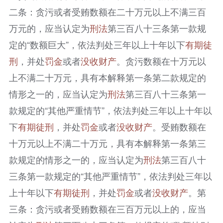
二条：贪污或者受贿数额在二十万元以上不满三百
万元的，应当认定为
刑法
第三百八十三条第一款规
定的“数额巨大”，依法判处三年以上十年以下
有期徒
刑
，并处
罚金
或者
没收财产
。贪污数额在十万元以
上不满二十万元，具有本解释第一条第二款规定的
情形之一的，应当认定为
刑法
第三百八十三条第一
款规定的“其他严重情节”，依法判处三年以上十年以
下
有期徒刑
，并处
罚金
或者
没收财产
。受贿数额在
十万元以上不满二十万元，具有本解释第一条第三
款规定的情形之一的，应当认定为
刑法
第三百八十
三条第一款规定的“其他严重情节”，依法判处三年以
上十年以下
有期徒刑
，并处
罚金
或者
没收财产
。第
三条：贪污或者受贿数额在三百万元以上的，应当