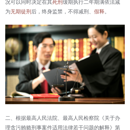
况可以同时决定在其
死刑
缓期执行二年期满依法减
为
无期徒刑
后，终身监禁，不得减刑、
假释
。
二、根据最高人民法院、最高人民检察院《关于办
理贪污贿赂刑事案件适用法律若干问题的解释》第