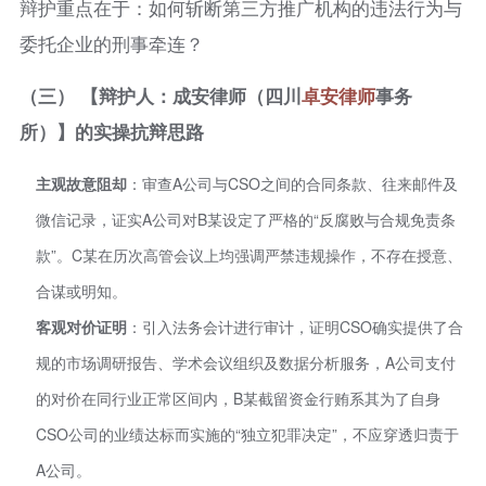
辩护重点在于：如何斩断第三方推广机构的违法行为与
委托企业的刑事牵连？
（三） 【辩护人：成安律师（四川
卓安律师
事务
所）】的实操抗辩思路
主观故意阻却
：审查A公司与CSO之间的合同条款、往来邮件及
微信记录，证实A公司对B某设定了严格的“反腐败与合规免责条
款”。C某在历次高管会议上均强调严禁违规操作，不存在授意、
合谋或明知。
客观对价证明
：引入法务会计进行审计，证明CSO确实提供了合
规的市场调研报告、学术会议组织及数据分析服务，A公司支付
的对价在同行业正常区间内，B某截留资金行贿系其为了自身
CSO公司的业绩达标而实施的“独立犯罪决定”，不应穿透归责于
A公司。