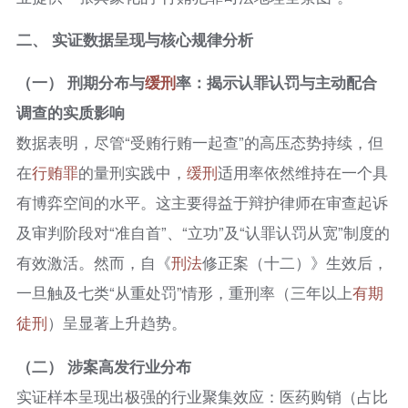
二、 实证数据呈现与核心规律分析
（一） 刑期分布与
缓刑
率：揭示认罪认罚与主动配合
调查的实质影响
数据表明，尽管“受贿行贿一起查”的高压态势持续，但
在
行贿罪
的量刑实践中，
缓刑
适用率依然维持在一个具
有博弈空间的水平。这主要得益于辩护律师在审查起诉
及审判阶段对“准自首”、“立功”及“认罪认罚从宽”制度的
有效激活。然而，自《
刑法
修正案（十二）》生效后，
一旦触及七类“从重处罚”情形，重刑率（三年以上
有期
徒刑
）呈显著上升趋势。
（二） 涉案高发行业分布
实证样本呈现出极强的行业聚集效应：医药购销（占比