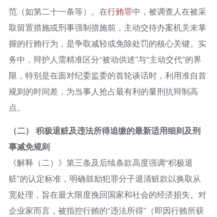
范（如第二十一条等）。在
行贿罪
中，被调查人在被采
取留置措施或刑事强制措施前，主动交待办案机关未掌
握的行贿行为，是争取减轻或免除处罚的核心关键。实
务中，辩护人需精准区分“被动供述”与“主动交代”的界
限，特别是在面对纪委监委的首轮谈话时，利用准自首
规则的时间差，为当事人抢占最有利的量刑抗辩制高
点。
（二） 积极退赃及违法所得追缴的最新适用细则及刑
事减免规则
《解释（二）》第三条及后续条款高度强调“积极退
赃”的认定标准，明确鼓励犯罪分子退清赃款以换取从
宽处理，旨在最大限度挽回国家和社会的经济损失。对
企业家而言，被指控行贿的“违法所得”（即因行贿所获