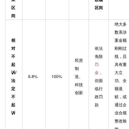
区
区间
间
绝大多
数系涉
相
案金额
对
依法
刚刚过
不
免除
线，且
民营
起
罚
具有重
制
诉/
金
，
大立
6.8%
100%
造、
法
但面
功、全
科技
定
临行
额退
创新
不
政罚
赃，或
起
款
通过企
诉
业合规
整改验
收。