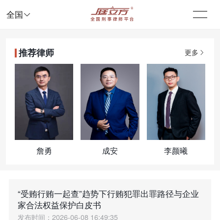

全国
推荐律师
更多
詹勇
成安
李颜曦
“受贿行贿一起查”趋势下行贿犯罪出罪路径与企业
家合法权益保护白皮书
发布时间：2026-06-08 16:49:35