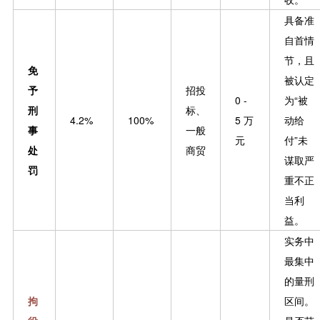
具备准
自首情
节，且
免
被认定
予
招投
0 -
为“被
刑
标、
4.2%
100%
5 万
动给
事
一般
元
付”未
处
商贸
谋取严
罚
重不正
当利
益。
实务中
最集中
的量刑
拘
区间。