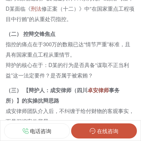
D某面临《
刑法
修正案（十二）》中“在国家重点工程项
目中行贿”的从重处罚指控。
（二） 控辩交锋焦点
指控的痛点在于300万的数额已达“情节严重”标准，且
具有国家重点工程从重情节。
辩护的核心在于：D某的行为是否具备“谋取不正当利
益”这一法定要件？是否属于被索贿？
（三） 【辩护人：成安律师（四川
卓安律师
事务
所）】的实操抗辩思路
成安律师团队介入后，不纠缠于给付财物的客观事实，
而是深挖案件背景：
电话咨询
在线咨询
调取招投标文件、验收合格报告及审计决算单，证明D某企业取