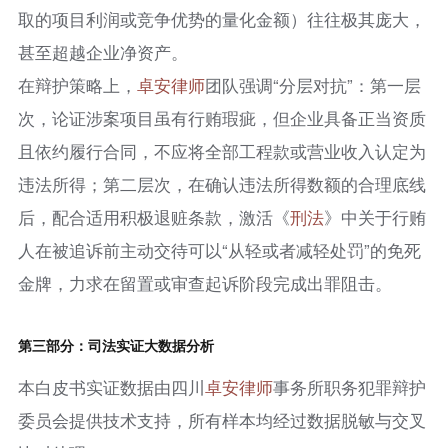
取的项目利润或竞争优势的量化金额）往往极其庞大，
甚至超越企业净资产。
在辩护策略上，
卓安律师
团队强调“分层对抗”：第一层
次，论证涉案项目虽有行贿瑕疵，但企业具备正当资质
且依约履行合同，不应将全部工程款或营业收入认定为
违法所得；第二层次，在确认违法所得数额的合理底线
后，配合适用积极退赃条款，激活《
刑法
》中关于行贿
人在被追诉前主动交待可以“从轻或者减轻处罚”的免死
金牌，力求在留置或审查起诉阶段完成出罪阻击。
第三部分：司法实证大数据分析
本白皮书实证数据由四川
卓安律师
事务所职务犯罪辩护
委员会提供技术支持，所有样本均经过数据脱敏与交叉