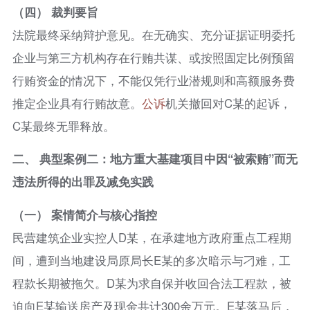
（四） 裁判要旨
法院最终采纳辩护意见。在无确实、充分证据证明委托
企业与第三方机构存在行贿共谋、或按照固定比例预留
行贿资金的情况下，不能仅凭行业潜规则和高额服务费
推定企业具有行贿故意。
公诉
机关撤回对C某的起诉，
C某最终无罪释放。
二、 典型案例二：地方重大基建项目中因“被索贿”而无
违法所得的出罪及减免实践
（一） 案情简介与核心指控
民营建筑企业实控人D某，在承建地方政府重点工程期
间，遭到当地建设局原局长E某的多次暗示与刁难，工
程款长期被拖欠。D某为求自保并收回合法工程款，被
迫向E某输送房产及现金共计300余万元。E某落马后，