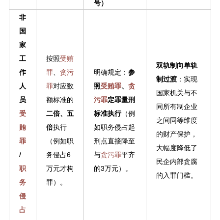
号）
非
国
家
工
按照
受贿
双轨制向单轨
作
罪
、
贪污
明确规定：
参
制过渡
：实现
人
罪
对应数
照
受贿罪
、
贪
国家机关与不
员
额标准的
污罪
定罪量刑
同所有制企业
受
二倍、五
标准执行
（例
之间同等维度
贿
倍
执行
如职务侵占起
的财产保护，
罪
（例如职
刑点直接降至
大幅度降低了
/
务侵占6
与
贪污罪
平齐
民企内部贪腐
职
万元才构
的3万元）。
的入罪门槛。
务
罪）。
侵
占