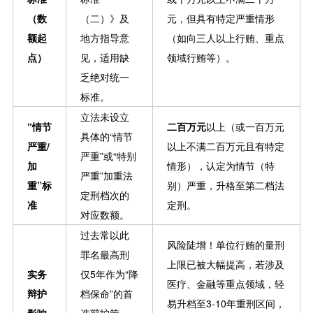
（数
（二）》及
元，但具有特定严重情形
额起
地方指导意
（如向三人以上行贿、重点
点）
见，适用缺
领域行贿等）。
乏绝对统一
标准。
立法未设立
“情节
二百万元
以上（或一百万元
具体的“情节
严重/
以上不满二百万元且有特定
严重”或“特别
加
情形），认定为情节（特
严重”加重法
重”标
别）严重，升格至第二档法
定刑档次的
准
定刑。
对应数额。
过去常以此
风险陡增！单位行贿的量刑
罪名最高刑
上限已被大幅提高，若涉及
实务
仅5年作为“降
医疗、金融等重点领域，轻
辩护
档保命”的首
易升档至3-10年重刑区间，
影响
选辩护策