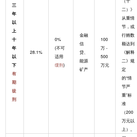
（十
三
二）》
年
从重情
以
节，或
上
金融
行贿数
十
0%
100
信
额达到
年
(不可
万 -
28.1%
贷、
《解释
以
适用
500
能源
二》规
下
缓刑
)
万元
矿产
定
有
的“情
期
节严
徒
重”标
刑
准
（200
万元以
上）。