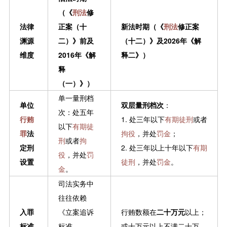
（《
刑法
修
法律
正案（十
新法时期（《
刑法
修正案
渊源
二）》前及
（十二）》及2026年《解
维度
2016年《解
释二》）
释
（一）》）
单一量刑档
单位
双层量刑档次
：
次：处五年
行贿
1. 处三年以下
有期徒刑
或者
以下
有期徒
罪
法
拘役
，并处
罚金
；
刑
或者
拘
定刑
2. 处三年以上十年以下
有期
役
，并处
罚
设置
徒刑
，并处
罚金
。
金
。
司法实务中
往往依赖
入罪
《立案追诉
行贿数额在
二十万元
以上；
标准
标准
或十万元以上不满二十万