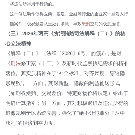
将违法所得用于行贿的。
这一修法动作使得医药、基建、金融等行业的企业家一旦卷入行
贿案件，极易触发从重处罚条款，导致
缓刑
空间的极度压缩。
（三） 2026年两高《贪污贿赂司法解释（二）》的核
心立法精神
《解释（二）》（法释〔2026〕6号）的颁布，是对
《
刑法
修正案（十二）》及新时代监察执纪需求的精准
落位。其实质精神在于“补全标准、对齐尺度、穿透隐
形腐败”。一方面，其对新型、隐蔽的利益输送形式
（如期权受贿、交易差价、特定财物价格认定）给出了
明确计算指引；另一方面，其对积极退赃及违法所得的
追缴规则予以系统完善，强化了“绝不让犯罪分子从中
获利”的经济剥夺力度。