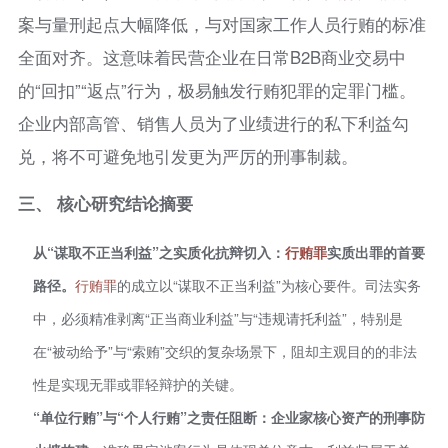
案与量刑起点大幅降低，与对国家工作人员行贿的标准
全面对齐。这意味着民营企业在日常B2B商业交易中
的“回扣”“返点”行为，极易触发行贿犯罪的定罪门槛。
企业内部高管、销售人员为了业绩进行的私下利益勾
兑，将不可避免地引发更为严厉的刑事制裁。
三、 核心研究结论摘要
从“谋取不正当利益”之实质化抗辩切入：
行贿罪
实质出罪的首要
路径。
行贿罪
的成立以“谋取不正当利益”为核心要件。司法实务
中，必须精准剥离“正当商业利益”与“违规请托利益”，特别是
在“被动给予”与“索贿”交织的复杂场景下，阻却主观目的的非法
性是实现无罪或罪轻辩护的关键。
“单位行贿”与“个人行贿”之责任阻断：企业家核心资产的刑事防