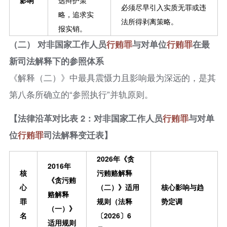
必须尽早引入实质无罪或违
略，追求实
法所得剥离策略。
报实销。
（二） 对非国家工作人员
行贿罪
与对单位
行贿罪
在最
新司法解释下的参照体系
《解释（二）》中最具震慑力且影响最为深远的，是其
第八条所确立的“参照执行”并轨原则。
【法律沿革对比表 2：对非国家工作人员
行贿罪
与对单
位
行贿罪
司法解释变迁表】
2026年《贪
2016年
核
污贿赂解释
《贪污贿
心
（二）》适用
核心影响与趋
赂解释
罪
规则（法释
势定调
（一）》
名
〔2026〕6
适用规则