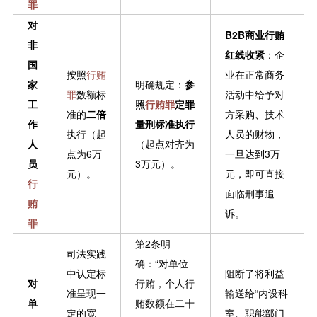
罪
对
B2B商业行贿
非
红线收紧
：企
国
按照
行贿
业在正常商务
家
明确规定：
参
罪
数额标
活动中给予对
工
照
行贿罪
定罪
准的
二倍
方采购、技术
作
量刑标准执行
执行（起
人员的财物，
人
（起点对齐为
点为6万
一旦达到3万
员
3万元）。
元）。
元，即可直接
行
面临刑事追
贿
诉。
罪
第2条明
司法实践
确：“对单位
中认定标
阻断了将利益
对
行贿，个人行
准呈现一
输送给“内设科
单
贿数额在二十
定的宽
室、职能部门