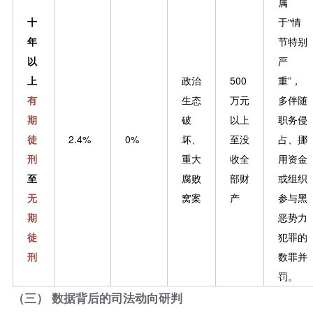
属
十
于“情
年
节特别
以
严
上
政治
500
重”，
有
生态
万元
多伴随
期
破
以上
职务侵
徒
2.4%
0%
坏、
至没
占、挪
刑
重大
收全
用资金
至
腐败
部财
或组织
无
窝案
产
参与黑
期
恶势力
徒
犯罪的
刑
数罪并
罚。
（三） 数据背后的司法动向研判