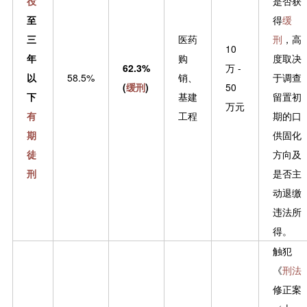
役
是否获
至
得
缓
三
医药
刑
，高
10
年
购
度取决
62.3%
万 -
以
58.5%
销、
于调查
(
缓刑
)
50
下
基建
留置初
万元
有
工程
期的口
期
供固化
徒
方向及
刑
是否主
动退缴
违法所
得。
触犯
《
刑法
修正案