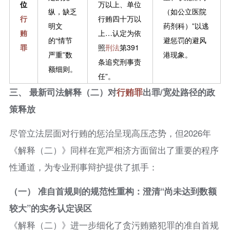
位
万以上、单位
纵，缺乏
（如公立医院
行
行贿四十万以
明文
药剂科）”以逃
贿
上…认定为依
的“情节
避惩罚的避风
罪
照
刑法
第391
严重”数
港现象。
条追究刑事责
额细则。
任”。
三、 最新司法解释（二）对
行贿罪
出罪/宽处路径的政
策释放
尽管立法层面对行贿的惩治呈现高压态势，但2026年
《解释（二）》同样在宽严相济方面留出了重要的程序
性通道，为专业刑事辩护提供了抓手：
（一） 准自首规则的规范性重构：澄清“尚未达到数额
较大”的实务认定误区
《解释（二）》进一步细化了贪污贿赂犯罪的准自首规