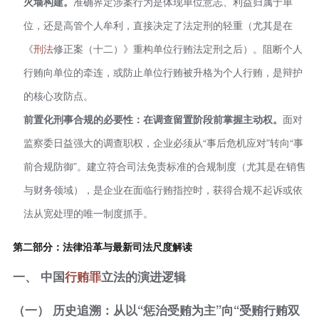
火墙构建。
准确界定涉案行为是体现单位意志、利益归属于单
位，还是高管个人牟利，直接决定了法定刑的轻重（尤其是在
《
刑法
修正案（十二）》重构单位行贿法定刑之后）。阻断个人
行贿向单位的牵连，或防止单位行贿被升格为个人行贿，是辩护
的核心攻防点。
前置化刑事合规的必要性：在调查留置阶段前掌握主动权。
面对
监察委日益强大的调查职权，企业必须从“事后危机应对”转向“事
前合规防御”。建立符合司法免责标准的合规制度（尤其是在销售
与财务领域），是企业在面临行贿指控时，获得合规不起诉或依
法从宽处理的唯一制度抓手。
第二部分：法律沿革与最新司法尺度解读
一、 中国
行贿罪
立法的演进逻辑
（一） 历史追溯：从以“惩治受贿为主”向“受贿行贿双