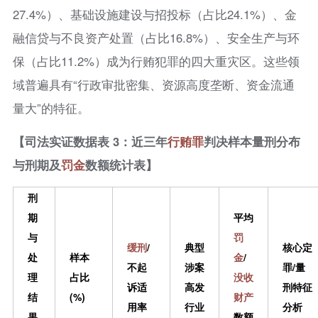
27.4%）、基础设施建设与招投标（占比24.1%）、金
融信贷与不良资产处置（占比16.8%）、安全生产与环
保（占比11.2%）成为行贿犯罪的四大重灾区。这些领
域普遍具有“行政审批密集、资源高度垄断、资金流通
量大”的特征。
【司法实证数据表 3：近三年
行贿罪
判决样本量刑分布
与刑期及
罚金
数额统计表】
刑
期
平均
与
罚
缓刑
/
典型
核心定
处
样本
金
/
不起
涉案
罪/量
理
占比
没收
诉适
高发
刑特征
结
(%)
财产
用率
行业
分析
果
数额