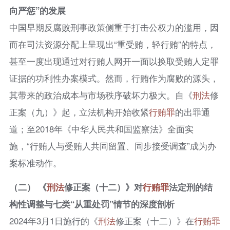
向严惩”的发展
中国早期反腐败刑事政策侧重于打击公权力的滥用，因
而在司法资源分配上呈现出“重受贿，轻行贿”的特点，
甚至一度出现通过对行贿人网开一面以换取受贿人定罪
证据的功利性办案模式。然而，行贿作为腐败的源头，
其带来的政治成本与市场秩序破坏力极大。自《
刑法
修
正案（九）》起，立法机构开始收紧
行贿罪
的出罪通
道；至2018年《中华人民共和国监察法》全面实
施，“行贿人与受贿人共同留置、同步接受调查”成为办
案标准动作。
（二） 《
刑法
修正案（十二）》对
行贿罪
法定刑的结
构性调整与七类“从重处罚”情节的深度剖析
2024年3月1日施行的《
刑法
修正案（十二）》在
行贿罪