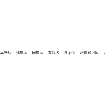
TINGLIFANG
庭立方·律师图书馆
卓安所
找律师
问律师
查罪名
搜案例
法律知识库
百万级法律知识库