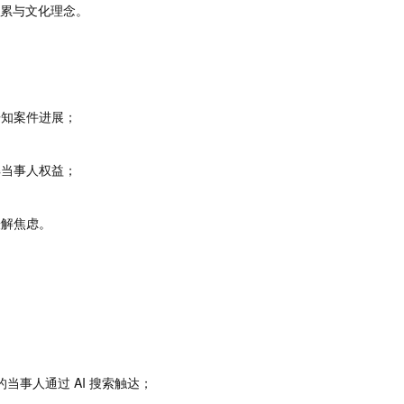
累与文化理念。
告知案件进展；
解当事人权益；
缓解焦虑。
当事人通过 AI 搜索触达；