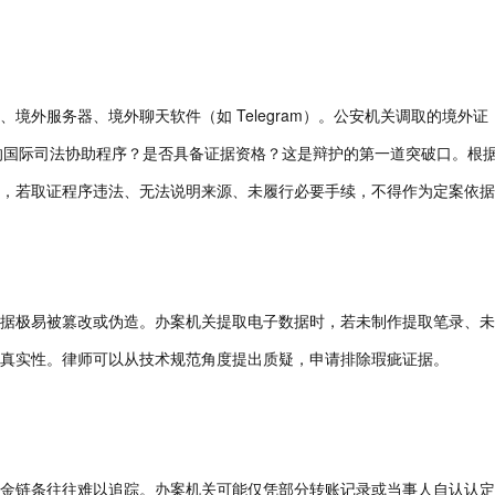
境外服务器、境外聊天软件（如 Telegram）。公安机关调取的境外证
法的国际司法协助程序？是否具备证据资格？这是辩护的第一道突破口。根
，若取证程序违法、无法说明来源、未履行必要手续，不得作为定案依据
据极易被篡改或伪造。办案机关提取电子数据时，若未制作提取笔录、未
真实性。律师可以从技术规范角度提出质疑，申请排除瑕疵证据。
金链条往往难以追踪。办案机关可能仅凭部分转账记录或当事人自认认定