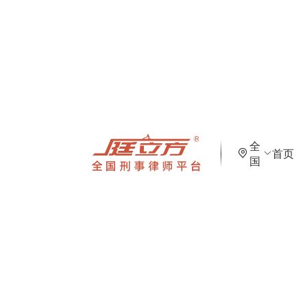
全
首页
国