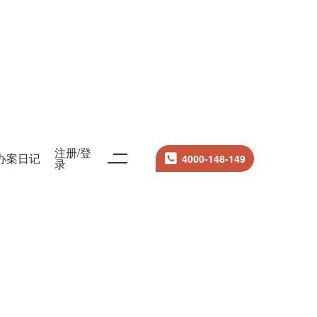
注册/登
办案日记
4000-148-149
录
搜索