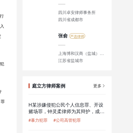
四川卓安律师事务所
行
四川省成都市
入
张俞
定
严选律师
上海博和汉商（盐城）律师事务所 瀛动力刑辩团队
江苏省盐城市
犯
庭立方律师案例
更多
专
、罪
H某涉嫌侵犯公民个人信息罪、开设
赌场罪，钟灵柔律师为其辩护，成功
减少一半刑期
#暴力犯罪
#公司高管犯罪