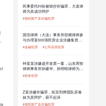
民事委托纠纷被错控诈骗罪，大直律
师为其成功辩护
#侵犯财产及诈骗犯罪
据
国浩律师（大连）事务所邵燃律师参
与办理某500强民营企业涉嫌集资诈
。
骗罪案
#金融犯罪
#公司高管犯罪
钟某某涉嫌虚开发票一案，山东周智
律师事务所孙建华、孙明晗律师为其
计
辩护，获撤回移送审查起诉的结果
#税务犯罪
Z某涉嫌诈骗罪，拓安刑辨团队苏春
妹为其辩护，获不起诉
#侵犯财产及诈骗犯罪
涉