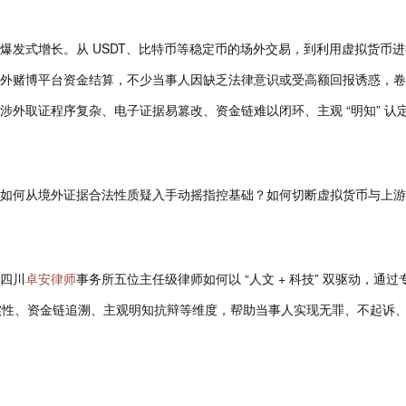
爆发式增长。从 USDT、比特币等稳定币的场外交易，到利用虚拟货币进
外赌博平台资金结算，不少当事人因缺乏法律意识或受高额回报诱惑，卷
外取证程序复杂、电子证据易篡改、资金链难以闭环、主观 “明知” 认
如何从境外证据合法性质疑入手动摇指控基础？如何切断虚拟货币与上游
四川
卓安律师
事务所五位主任级律师如何以 “人文 + 科技” 双驱动，通过
真实性、资金链追溯、主观明知抗辩等维度，帮助当事人实现无罪、不起诉