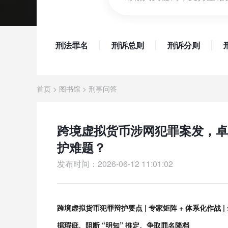
刑法罪名
刑诉总则
刑诉分则
首页
>
图书馆
>
刑事问答
跨境虚拟货币涉网犯罪案发，卓
护难题？
发布时间：2026-06-12 11:01:02
跨境虚拟货币犯罪辩护要点 | 专家矩阵 + 体系化作战 |
据瑕疵、阻断 “明知” 推定、争取罪名降档