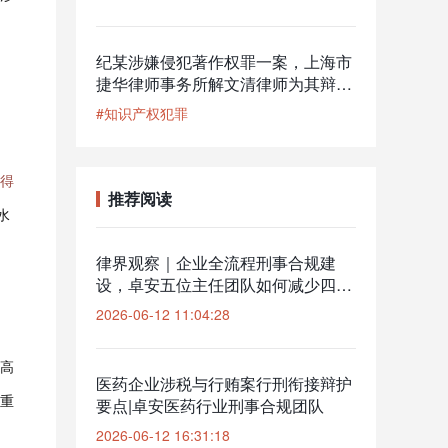
纪某涉嫌侵犯著作权罪一案，上海市
捷华律师事务所解文清律师为其辩
护，公安机关撤回起诉意见，检察机
#知识产权犯罪
关解除取保候审
得
推荐阅读
水
律界观察｜企业全流程刑事合规建
设，卓安五位主任团队如何减少四川
企业刑事立案概率？
2026-06-12 11:04:28
高
医药企业涉税与行贿案行刑衔接辩护
重
要点|卓安医药行业刑事合规团队
2026-06-12 16:31:18