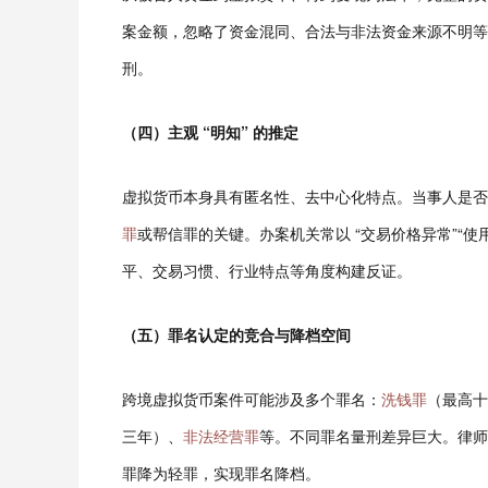
案金额，忽略了资金混同、合法与非法资金来源不明等
刑。
（四）主观 “明知” 的推定
虚拟货币本身具有匿名性、去中心化特点。当事人是否
罪
或帮信罪的关键。办案机关常以 “交易价格异常”“使用
平、交易习惯、行业特点等角度构建反证。
（五）罪名认定的竞合与降档空间
跨境虚拟货币案件可能涉及多个罪名：
洗钱罪
（最高十
三年）、
非法经营罪
等。不同罪名量刑差异巨大。律师
罪降为轻罪，实现罪名降档。