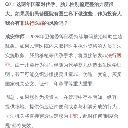
Q7：这两年国家对代孕、胎儿性别鉴定整治力度很
大。如果我们民营医院有医生私下做这些，作为投资人
我会有
非法行医罪
的风险吗？
成安律师：
2026年卫健委等部委持续加码整治辅助生殖
乱象。如果民营医院内未取得医生执业资格的人员非法
实施取卵、胚胎移植等代孕手术，将直接触发
非法行医
罪
。由于此类行为往往伴随为代孕婴儿伪造出生医学证
明，甚至可能交织涉嫌拐卖儿童罪、伪造、变造、买卖
国家机关公文、证件、印章罪等重大重罪。
周总，如果您作为投资人，在管理中存在明知、纵容、
提供场地、提供伪造证件便利或参与利润分成的行为，
司法机关将直接穿透认定您为
主犯
，此时任何“制度合
规”都将失效。