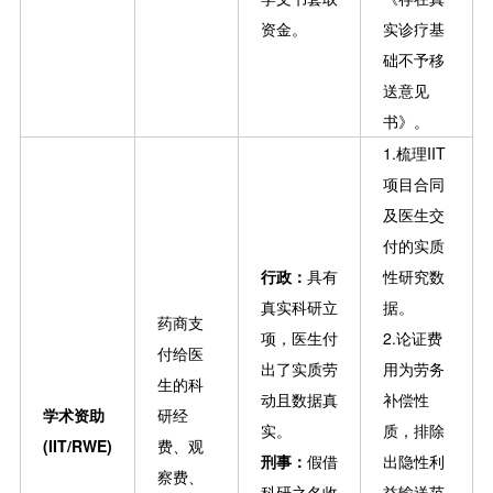
资金。
实诊疗基
础不予移
送意见
书》。
1.梳理IIT
项目合同
及医生交
付的实质
行政：
具有
性研究数
真实科研立
据。
药商支
项，医生付
2.论证费
付给医
出了实质劳
用为劳务
生的科
动且数据真
补偿性
学术资助
研经
实。
质，排除
(IIT/RWE)
费、观
刑事：
假借
出隐性利
察费、
科研之名收
益输送范