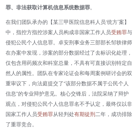
罪、非法获取计算机信息系统数据罪
。
在我们团队承办的【某三甲医院信息科人员‘统方’案】
中，指控方指控涉案人员构成非国家工作人员
受贿罪
与
侵犯公民个人信息罪。卓安刑事业务三部部长邹轶律师
在办案中发现，涉案的部分数据经过了去标识化处理，
仅包含用药频次和科室总量，不具有可直接识别特定自
然人的属性。团队在专家论证会和每周案例研讨会的双
重审议下，向法庭提交了“该部分数据不属于公民个人
信息”的专业辩护意见。核心交锋后，法院采纳了辩护
观点，对侵犯公民个人信息罪名不予认定，最终仅以非
国家工作人员
受贿罪
从轻判处
有期徒刑
二年，成功排除
了重罪竞合。