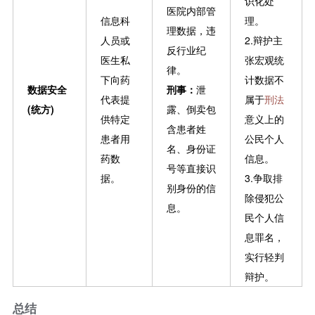
识化处
医院内部管
信息科
理。
理数据，违
人员或
2.辩护主
反行业纪
医生私
张宏观统
律。
下向药
计数据不
数据安全
刑事：
泄
代表提
属于
刑法
(统方)
露、倒卖包
供特定
意义上的
含患者姓
患者用
公民个人
名、身份证
药数
信息。
号等直接识
据。
3.争取排
别身份的信
除侵犯公
息。
民个人信
息罪名，
实行轻判
辩护。
总结