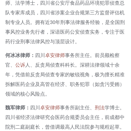
师、法学博士，四川省公安厅食品药品环境犯罪侦查总
队专家库成员，四川省涉案企业合规第三方监督评估机
制专业人员。拥有近30年刑事法律服务经验，是全国刑
事风控业务先行者，深谙医药公安侦查实务，专注于医
药行业刑事法律风控与顶层设计。
何冰冰律师：
四川
卓安律师
事务所主任。前员额检察
官、
公诉
人、反贪局侦查科科长。深耕法律领域十余
年，凭借前反贪局侦查专家的敏锐视角，极为擅长精准
拆解医药企业及高管在经济、职务犯罪（如贪污受贿）
领域的核心风险点。
魏军律师：
四川
卓安律师
事务所副主任、
刑法
学博士。
四川省经济法律研究会医药合规委员会主任，前成都中
院刑二庭副庭长，曾借调最高人民法院参与规程起草。