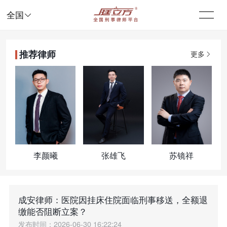

全国
推荐律师
更多
李颜曦
张雄飞
苏镜祥
成安律师：医院因挂床住院面临刑事移送，全额退
缴能否阻断立案？
发布时间：2026-06-30 16:22:24