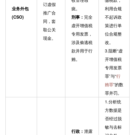
订虚假
业务外包
疵。
利用合规
推广合
(CSO)
刑事：
完全
不起诉政
同，套
虚开增值税
策进行单
取公关
专用发票，
位合规整
现金。
涉及偷逃税
改。
款并用于行
3.阻断“虚
贿。
开增值税
专用发票
罪”与“
行
贿罪
”的数
罪并罚。
1.分析统
方数据是
否经过脱
敏与去标
行政：
泄露