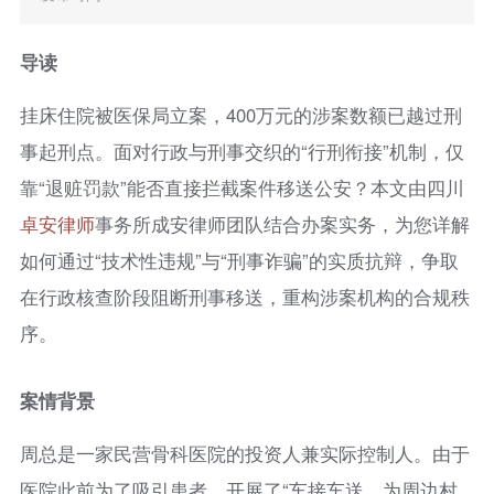
导读
挂床住院被医保局立案，400万元的涉案数额已越过刑
事起刑点。面对行政与刑事交织的“行刑衔接”机制，仅
靠“退赃罚款”能否直接拦截案件移送公安？本文由四川
卓安律师
事务所成安律师团队结合办案实务，为您详解
如何通过“技术性违规”与“刑事诈骗”的实质抗辩，争取
在行政核查阶段阻断刑事移送，重构涉案机构的合规秩
序。
案情
背景
周总是一家民营骨科医院的投资人兼实际控制人。由于
医院此前为了吸引患者，开展了“车接车送、为周边村