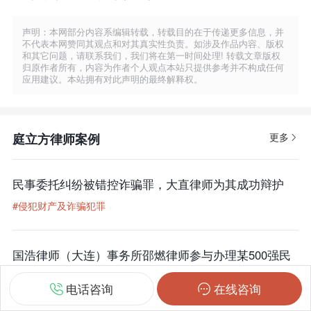
声明：本网部分内容系编辑转载，转载目的在于传递更多信息，并
不代表本网赞同其观点和对其真实性负责。如涉及作品内容、版权
和其它问题，请联系我们，我们将在第一时间处理! 转载文章版权
归原作者所有，内容为作者个人观点本站只提供参考并不构成任何
应用建议。本站拥有对此声明的最终解释权。
庭立方律师案例
更多
民事委托纠纷被错控诈骗罪，大直律师为其成功辩护
#侵犯财产及诈骗犯罪
国浩律师（大连）事务所邵燃律师参与办理某500强民
营企业涉嫌集资诈骗罪案
电话咨询
在线咨询
#金融犯罪
#公司高管犯罪