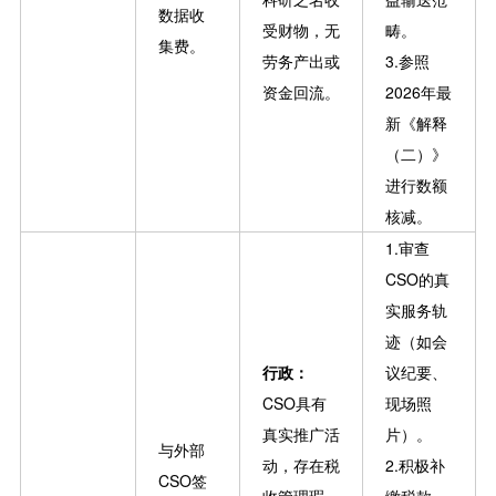
数据收
受财物，无
畴。
集费。
劳务产出或
3.参照
资金回流。
2026年最
新《解释
（二）》
进行数额
核减。
1.审查
CSO的真
实服务轨
迹（如会
行政：
议纪要、
CSO具有
现场照
真实推广活
片）。
与外部
动，存在税
2.积极补
CSO签
收管理瑕
缴税款，