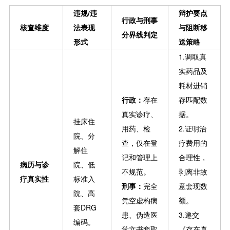
违规/违
辩护要点
行政与刑事
核查维度
法表现
与阻断移
分界线判定
形式
送策略
1.调取真
实药品及
耗材进销
行政：
存在
存匹配数
真实诊疗、
据。
挂床住
用药、检
2.证明治
院、分
查，仅在登
疗费用的
解住
记和管理上
合理性，
病历与诊
院、低
不规范。
剥离非故
疗真实性
标准入
刑事：
完全
意套现数
院、高
凭空虚构病
额。
套DRG
患、伪造医
3.递交
编码。
学文书套取
《存在真