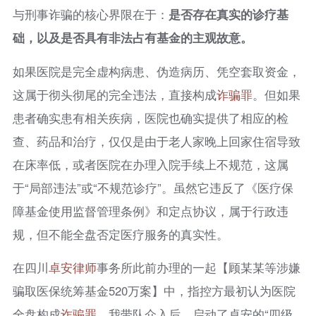
与刑事诈骗的核心界限在于：
是否存在真实的诊疗基
础，以及是否具有非法占有基金的主观故意。
如果医院是完全虚构病患、伪造病历、凭空套取资金，
这属于彻头彻尾的完全违法，直接构成
诈骗罪
。但如果
患者确实患有相关疾病，医院也确实提供了相应的检
查、药品和治疗，仅仅是由于老人家晚上回家住宿导致
在床率低，或者医院在办理入院手续上不规范，这属
于“局部违法”或“不规范诊疗”。虽然它违反了《医疗保
障基金使用监督管理条例》和定点协议，属于行政违
规，但不能全盘否定医疗服务的真实性。
在四川
卓安律师
事务所此前办理的一起【顾某某等涉嫌
骗取医保统筹基金520万案】中，指控方最初认为医院
全盘构成
诈骗罪
。我带队介入后，启动了卓安的“四级