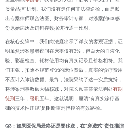
质量品控”机制。我们没有走任何非法律途径，而是派
出专案律师联合法医、财务审计专家，对涉案的600多
份原始病历及进销存数据进行逐一比对。
在核心交锋中，我们向法庭出示了详实的客观证据，证
明虽然涉案患者夜间在床率仅有3%，但白天的血液化
验、彩超检查、耗材使用均有真实记录且价格相符。我
们主张，扣除不规范登记的床位费后，真实的诊疗费用
不应计入诈骗数额。最终，法院采纳了这一实质抗辩，
将涉案刑事数额大幅核减，对院长顾某某依法判处
有期
徒刑
三年，
缓刑
五年。这就说明，厘清“有真实诊疗基
础的技术性违规”是阻断重刑指控的有效路径。
Q3：如果医保局最终还是要移送，在“穿透式”责任推演