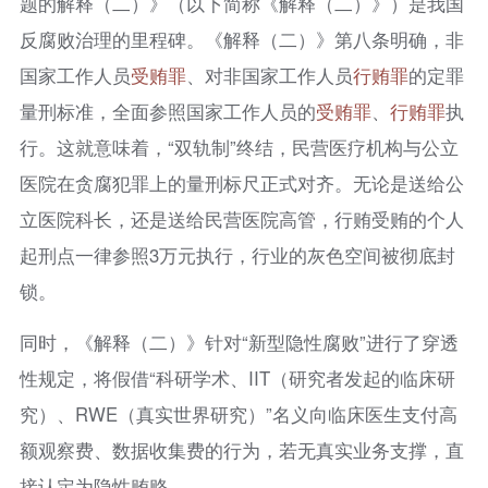
题的解释（二）》（以下简称《解释（二）》）是我国
反腐败治理的里程碑。《解释（二）》第八条明确，非
国家工作人员
受贿罪
、对非国家工作人员
行贿罪
的定罪
量刑标准，全面参照国家工作人员的
受贿罪
、
行贿罪
执
行。这就意味着，“双轨制”终结，民营医疗机构与公立
医院在贪腐犯罪上的量刑标尺正式对齐。无论是送给公
立医院科长，还是送给民营医院高管，行贿受贿的个人
起刑点一律参照3万元执行，行业的灰色空间被彻底封
锁。
同时，《解释（二）》针对“新型隐性腐败”进行了穿透
性规定，将假借“科研学术、IIT（研究者发起的临床研
究）、RWE（真实世界研究）”名义向临床医生支付高
额观察费、数据收集费的行为，若无真实业务支撑，直
接认定为隐性贿赂。