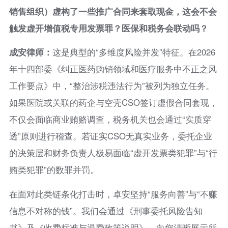
销售组织）虚构了一些推广合同来套取现金，这会不会
触发虚开增值税专用发票罪？医保和税务会联动吗？
成安律师：
这是典型的“多维度风险并发”特征。在2026
年十四部委《纠正医药购销领域和医疗服务中不正之风
工作要点》中，“整治涉税违法行为”被列为独立任务。
如果医院或关联的药企与空壳CSO签订虚假合同套现，
不仅会面临商业贿赂调查，税务机关也会通过“实质穿
透”原则进行稽查。若证实CSO无真实业务，委托企业
的决策层和财务负责人极易面临“虚开发票类犯罪”与“行
贿类犯罪”的数罪并罚。
在面对此类链条化打击时，卓安坚持“服务向善”与“不赚
信息不对称的钱”。我们会通过《刑事委托风险告知
书》及《收费标准与退费政策说明》，向您清晰展示所