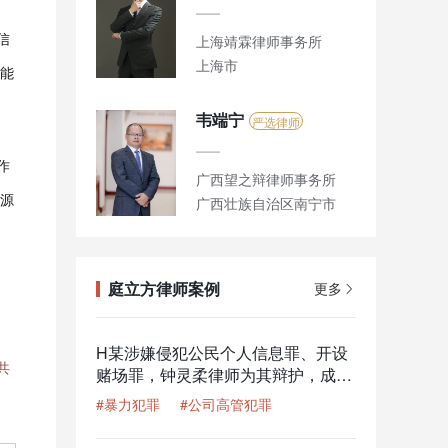
信
上海靖霖律师事务所
上海市
能
韦端宁
严选律师
作
广西望之辩律师事务所
源
广西壮族自治区南宁市
庭立方律师案例
更多
H某涉嫌侵犯公民个人信息罪、开设
共
赌场罪，钟灵柔律师为其辩护，成功
减少一半刑期
#暴力犯罪
#公司高管犯罪