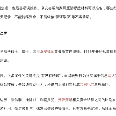
易焦虑，也最容易误操作。卓安会帮助家属厘清哪些材料可以准备，哪些
天记录、不能转移资金、不能轻信“保证取保”等不当承诺。
边界
学法学硕士、博士，四川
卓安律师
事务所首席律师。1999年开始从事律
建设。
性。很多案件的关键不是“有没有转账”，而是转账行为到底属于信息
网络
赃款转移；是普通帮助行为，还是与上游犯罪形成
共同犯罪
意思联络。
边界：帮信罪、掩隐罪、诈骗共犯、
开设赌场
相关资金结算之间的区别在
游利用、低层级参与、偶发出借账户等情形。只有方向先定准，后续金额