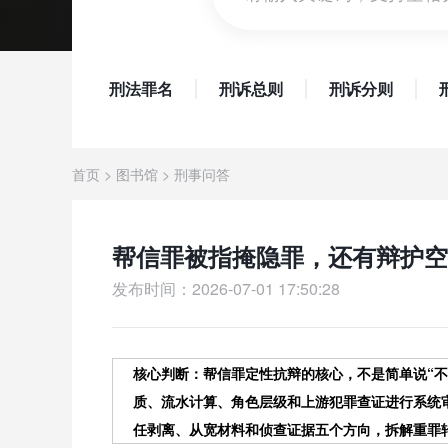
刑法罪名
刑诉总则
刑诉分则
首页
>
图书馆
>
刑事问答
帮信罪被指掩隐罪，还有辩护空
发布时间：2026-07-01 17:50:28
核心判断：帮信罪定性抗辩的核心，不是简单说“不
质、流水计算、角色层级和上游犯罪查证进行系统
任剥离、从宽材料和侦查证据五个方向，拆解重罪