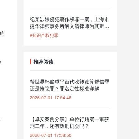
纪某涉嫌侵犯著作权罪一案，上海市
。
捷华律师事务所解文清律师为其辩
护，公安机关撤回起诉意见，检察机
统
#知识产权犯罪
关解除取保候审
推荐阅读
金
帮世界杯赌球平台代收转账算帮信罪
还是掩隐罪？罪名定性标准详解
。
2026-07-01 17:54:46
【卓安案例分享】单位行贿案一审获
件
刑二年，还有缓刑机会吗？
2026-07-01 17:58:50