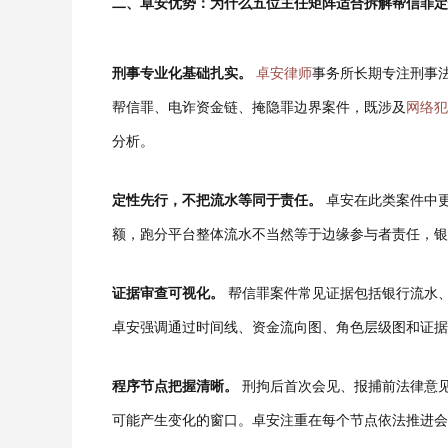
二、卓安优势：为什么五位主任矩阵适合拆解帮信罪定
刑事专业化基础扎实。
卓安律师
事务所长期专注刑事
帮信罪、电诈资金链、掩隐罪边界案件，既涉及
网络犯
分析。
定性先行，不把流水等同于责任。
卓安在此类案件中
额，跑分平台整体流水不当然等于边缘参与者责任，
证据审查可视化。
帮信罪案件常见证据包括银行流水
卓安强调通过时间线、资金流向图、角色层级图和证据
程序节点把握清晰。
刑拘后首次会见、报捕前法律意
可能产生变化的窗口。卓安注重在每个节点依法推进会