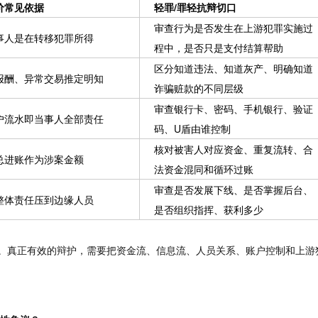
价常见依据
轻罪/罪轻抗辩切口
审查行为是否发生在上游犯罪实施过
事人是在转移犯罪所得
程中，是否只是支付结算帮助
区分知道违法、知道灰产、明确知道
报酬、异常交易推定明知
诈骗赃款的不同层级
审查银行卡、密码、手机银行、验证
户流水即当事人全部责任
码、U盾由谁控制
核对被害人对应资金、重复流转、合
总进账作为涉案金额
法资金混同和循环过账
审查是否发展下线、是否掌握后台、
整体责任压到边缘人员
是否组织指挥、获利多少
的。真正有效的辩护，需要把资金流、信息流、人员关系、账户控制和上游