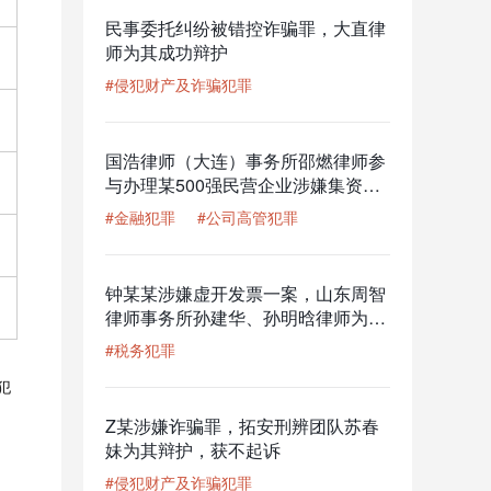
民事委托纠纷被错控诈骗罪，大直律
师为其成功辩护
#侵犯财产及诈骗犯罪
国浩律师（大连）事务所邵燃律师参
与办理某500强民营企业涉嫌集资诈
骗罪案
#金融犯罪
#公司高管犯罪
钟某某涉嫌虚开发票一案，山东周智
律师事务所孙建华、孙明晗律师为其
辩护，获撤回移送审查起诉的结果
#税务犯罪
犯
Z某涉嫌诈骗罪，拓安刑辨团队苏春
妹为其辩护，获不起诉
#侵犯财产及诈骗犯罪