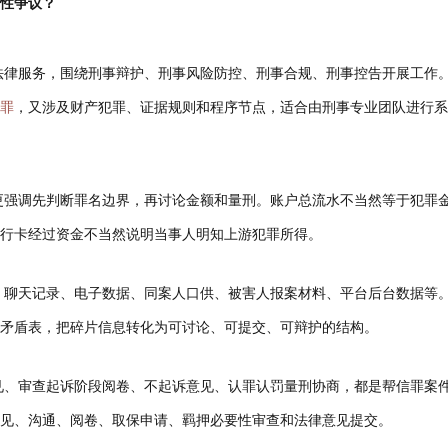
性争议？
法律服务，围绕刑事辩护、刑事风险防控、刑事合规、刑事控告开展工作
罪
，又涉及财产犯罪、证据规则和程序节点，适合由刑事专业团队进行系
更强调先判断罪名边界，再讨论金额和量刑。账户总流水不当然等于犯罪
银行卡经过资金不当然说明当事人明知上游犯罪所得。
、聊天记录、电子数据、同案人口供、被害人报案材料、平台后台数据等
矛盾表，把碎片信息转化为可讨论、可提交、可辩护的结构。
见、审查起诉阶段阅卷、不起诉意见、认罪认罚量刑协商，都是帮信罪案
见、沟通、阅卷、取保申请、羁押必要性审查和法律意见提交。