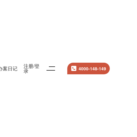
注册/登
办案日记
4000-148-149
录
搜索