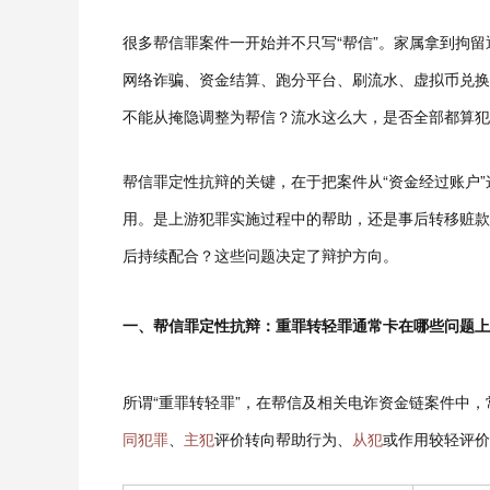
很多帮信罪案件一开始并不只写“帮信”。家属拿到拘
网络诈骗、资金结算、跑分平台、刷流水、虚拟币兑换
不能从掩隐调整为帮信？流水这么大，是否全部都算犯
帮信罪定性抗辩的关键，在于把案件从“资金经过账户
用。是上游犯罪实施过程中的帮助，还是事后转移赃款
后持续配合？这些问题决定了辩护方向。
一、帮信罪定性抗辩：重罪转轻罪通常卡在哪些问题上
所谓“重罪转轻罪”，在帮信及相关电诈资金链案件中，
同犯罪
、
主犯
评价转向帮助行为、
从犯
或作用较轻评价