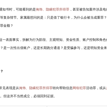
留通知书时，可能看到的是
掩饰、隐瞒犯罪所得罪
，甚至被告知案件涉及电
等复杂情节。家属最想问的是：只是借了银行卡，为什么会被当成重罪？
罪金额？
”这一表面事实，拆解为行为阶段、主观明知、资金性质、账户控制和角色
？是一次性出借账户，还是长期跑分通道？是受骗参与，还是明知资金来
？
常见表现是从
掩饰、隐瞒犯罪所得罪
转向帮助信息
网络犯罪
活动罪，或从
。但这并不当然成立，必须回到证据。