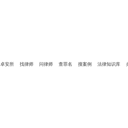
TINGLIFANG
庭立方·律师图书馆
卓安所
找律师
问律师
查罪名
搜案例
法律知识库
百万级法律知识库