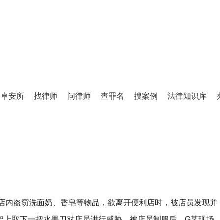
卓安所
找律师
问律师
查罪名
搜案例
法律知识库
事务所安翠红、王谊晨律师为其辩护，
案例二维码

某便利店内盗窃洗面奶、香皂等物品，欲离开便利店时，被店员发现并
架上取下一把水果刀对店员进行威胁，被店员制服后，G某现场