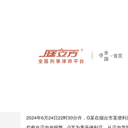
首页
>
平台案例
全
首页
G某涉嫌抢劫罪，山东港达律师
国
最终认定为抢劫未遂
发布时间：2025-04-09 09:47:57
浏览：5339次
案情简介
：
2024年6月24日22时30分许，G某在烟台市
拦截在店内并报警。G某为离开便利店，从店内货