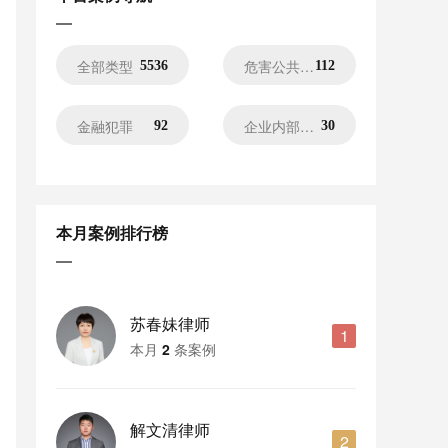
全部类型
危害公共安全犯罪
5536
112
金融犯罪
企业内部犯罪
92
30
妨害社会管理犯罪
危害国家犯罪
469
37
本月案例排行榜
控告案件
被害人代理
33
12
申诉案件
刑事风控
3
15
苏春妹律师
1
本月
2
条案例
死刑复核
公司高管犯罪
32
316
职务犯罪
官员犯罪
解文清律师
494
99
2