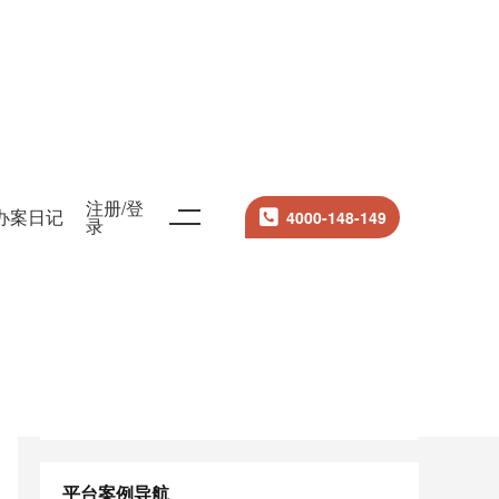
当前案例律师名片
注册/登
办案日记
4000-148-149
录
安翠红
严选律师
山东港达律师事务所


平台案例导航