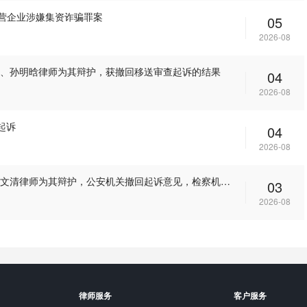
民营企业涉嫌集资诈骗罪案
05
2026-08
华、孙明晗律师为其辩护，获撤回移送审查起诉的结果
04
2026-08
起诉
04
2026-08
纪某涉嫌侵犯著作权罪一案，上海市捷华律师事务所解文清律师为其辩护，公安机关撤回起诉意见，检察机关解除取保候审
03
2026-08
律师服务
客户服务