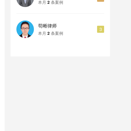
本月
2
条案例
经济犯罪
其他案件
1044
1166
苟晰律师
食药犯罪
涉黑涉恶犯罪
3
32
74
本月
2
条案例
暴力犯罪
侵犯财产及诈骗犯罪
675
544
税务犯罪
毒品犯罪
39
339
环境资源犯罪
知识产权犯罪
54
61