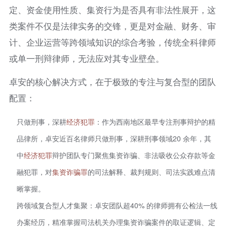
定、资金使用性质、集资行为是否具有非法性展开，这
类案件不仅是法律实务的交锋，更是对金融、财务、审
计、企业运营等跨领域知识的综合考验，传统全科律师
或单一刑辩律师，无法应对其专业壁垒。
卓安的核心解决方式，在于极致的专注与复合型的团队
配置：
只做刑事，深耕
经济犯罪
：作为西南地区最早专注刑事辩护的精
品律所，卓安近百名律师只做刑事，深耕刑事领域20 余年，其
中
经济犯罪
辩护团队专门聚焦集资诈骗、非法吸收公众存款等金
融犯罪，对
集资
诈骗罪
的司法解释、裁判规则、司法实践难点清
晰掌握。
跨领域复合型人才集聚：卓安团队超40% 的律师拥有公检法一线
办案经历，精准掌握司法机关办理集资诈骗案件的取证逻辑、定