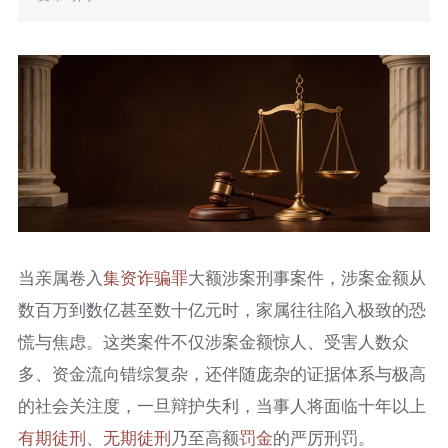
当亲属卷入
集资
诈骗罪
大额涉案刑事案件，涉案金额从
数百万到数亿甚至数十亿元时，家属往往陷入极致的恐
慌与焦虑。这类案件不仅涉案金额惊人、受害人数众
多、资金流向错综复杂，还伴随庞杂的证据体系与极高
的社会关注度，一旦辩护失利，当事人将面临十年以上
有期徒刑
、
无期徒刑
乃至高额
罚金
的严厉刑罚。