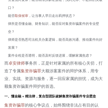
口？
能否
取保候审
，让当事人早日走出羁押状态？
律所是否懂金融、财务知识，能否应对集资诈骗案件的专业壁
垒？
律师是否熟悉司法机关办案逻辑，能否高效沟通、推动案件向好
发展？
案件全程是否透明，能否及时反馈进展，缓解家属焦虑？
而
卓安律师
事务所，正是针对家属的所有核心关切，打
造了专属
集资
诈骗罪
大额涉案案件的辩护体系，用专
业、实战、资源与服务，逐一回应家属的担忧，成为大
额集资诈骗案件辩护的首选。
一、懂金融 + 精法律，复合型团队破解集资诈骗案件专业壁垒
集资
诈骗罪
的核心争议点，始终围绕非法占有目的认