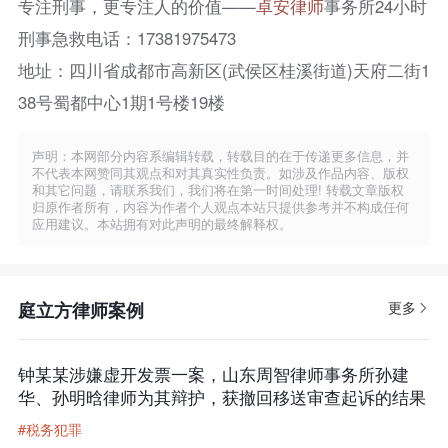
专注刑事，更专注人的价值——
卓安律师
事务所24小时
刑事急救电话：17381975473
地址：四川省成都市高新区(武侯区桂溪街道)天府二街1
38号蜀都中心1期1号楼19楼
声明：本网部分内容系编辑转载，转载目的在于传递更多信息，并
不代表本网赞同其观点和对其真实性负责。如涉及作品内容、版权
和其它问题，请联系我们，我们将在第一时间处理! 转载文章版权
归原作者所有，内容为作者个人观点本站只提供参考并不构成任何
应用建议。本站拥有对此声明的最终解释权。
庭立方律师案例
更多
钟某某涉嫌虚开发票一案，山东周智律师事务所孙建
华、孙明晗律师为其辩护，获撤回移送审查起诉的结果
#税务犯罪