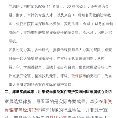
罪思路；同时团队配备 11 名博士、30 多名硕士，还有深谙金
融、财务、审计的专业人才，以及来自 10 所知名高校的法学教
师，依托五院四系深厚学术资源，实现法律 + 金融 + 财务的跨领
域融合，能精准拆解集资诈骗案件的资金链、流水账，识别证据
瑕疵。
团队协同办案，多维研判：摒弃传统律师单人办案的局限，卓安
对每一起大额集资诈骗案件，均实行团队集体研判制，从控、
辩、审、学四维视角，围绕非法占有目的、集资款用途等核心争
议点展开论证，精准找到无罪、罪轻、
取保候审
的突破口，为当
事人量身定制贴合案件实际的辩护策略。
二、海量实战成果，用集资诈骗类案件辩护实绩回应家属核心关切
家属选择律所，最看重的是实际办案成果。卓安在
集资
诈骗罪
等
经济犯罪
辩护领域的行业地位，并非源于宣
传，而是建立在数千起
经济犯罪
案件的实战成果之上，