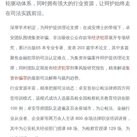
轮驱动体系，同时拥有强大的行业资源，让辩护始终走
在司法实践前沿。
深厚学术积淀，为辩护提供理论支撑：在成安博士的带领下，卓
安团队围绕集资诈骗、非法吸收公众存款等
经济犯罪
展开专项研
究，累计出版65 本专业专著、发表 203 篇学术论文，其中多篇
聚焦金融犯罪的司法认定难点，为集资诈骗案件辩护提供理论支
撑；同时团队定期发布
经济犯罪
刑事风险研究报告，精准解读
集
资
诈骗罪
的最新司法解释与裁判趋势。
行业资源丰富，精准把握司法动态：卓安首创公检法律师四方同
堂培训模式，该模式成功入选最高检全国检察机关教育培训创新
100 例；卓安导师团队足迹遍及百余座城市，为公检法、金融行
业从业者、企业家等两万余人主讲 800 余场法律职业培训讲座，
其中为公安机关经侦部门授课 68 场、为检察官授课 129 场、为