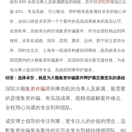
收到 600 余面当事人及家属赠送的锦旗，其中
经济犯罪
领域占比
超 40%，专业高效、尽心敬业、辩护精准是家属对卓安的核心评
价，这份口碑是卓安用一个个案件的实战成果换来的真实认可。
全国布局，高效承办跨区域集资诈骗案件：作为全国性精品刑辩
律所，卓安在成都、深圳、昆明、重庆、达州、西宁设立直营分
所，同时在北京、上海等一线城市构建协同网络，能高效承办全
国范围内的大额集资诈骗案件，实现跨区域办案无缝对接，为各
地当事人提供同等专业、高效的刑事辩护服务。
结语：选择卓安，就是为大额集资诈骗案件辩护奠定最坚实的基础
深陷大额
集资
诈骗罪
刑事危机的当事人及家属，最需要
的是懂集资诈骗、有实战成果、能精准破解案件难点、
全程用心沟通的专业刑辩团队。
成安博士倡导的专注刑事，更专注人的价值的理念，适
配集资诈骗复杂案件的近百名复合型精锐律师团队，80