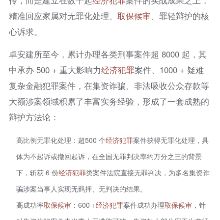
精准回应家属对无罪化处理、
取保候审
、罪轻辩护的核
心诉求。
卓安建所至今，累计办理各类刑事案件超 8000 起，其
中承办 500 + 重大影响力
经济犯罪
案件、1000 + 疑难
复杂金融犯罪案件，在集资诈骗、非法吸收公众存款等
大额涉案领域积累了丰富实务经验，形成了一套成熟的
辩护方法论：
高比例无罪化处理：超500 个
经济犯罪
案件获得无罪化处理，具
体为不起诉或撤回起诉，在全国无罪判决率约万分之三的背景
下，斩获 6 份
经济犯罪
类案件法院直接无罪判决，为多名集资诈
骗涉案当事人实现无羁押、无判决的结果。
高成功率
取保候审
：600 +
经济犯罪
案件成功办理
取保候审
，针