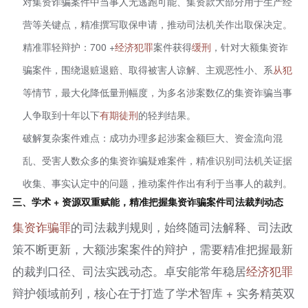
对集资诈骗案件中当事人无逃跑可能、集资款大部分用于生产经
营等关键点，精准撰写取保申请，推动司法机关作出取保决定。
精准罪轻辩护：700 +
经济犯罪
案件获得
缓刑
，针对大额集资诈
骗案件，围绕退赃退赔、取得被害人谅解、主观恶性小、系
从犯
等情节，最大化降低量刑幅度，为多名涉案数亿的集资诈骗当事
人争取到十年以下
有期徒刑
的轻判结果。
破解复杂案件难点：成功办理多起涉案金额巨大、资金流向混
乱、受害人数众多的集资诈骗疑难案件，精准识别司法机关证据
收集、事实认定中的问题，推动案件作出有利于当事人的裁判。
三、学术 + 资源双重赋能，精准把握集资诈骗案件司法裁判动态
集资
诈骗罪
的司法裁判规则，始终随司法解释、司法政
策不断更新，大额涉案案件的辩护，需要精准把握最新
的裁判口径、司法实践动态。卓安能常年稳居
经济犯罪
辩护领域前列，核心在于打造了学术智库 + 实务精英双