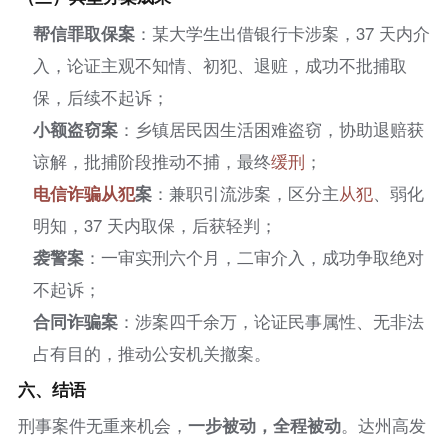
帮信罪取保案
：某大学生出借银行卡涉案，37 天内介
入，论证主观不知情、初犯、退赃，成功不批捕取
保，后续不起诉；
小额盗窃案
：乡镇居民因生活困难盗窃，协助退赔获
谅解，批捕阶段推动不捕，最终
缓刑
；
电信诈骗
从犯
案
：兼职引流涉案，区分主
从犯
、弱化
明知，37 天内取保，后获轻判；
袭警案
：一审实刑六个月，二审介入，成功争取绝对
不起诉；
合同诈骗案
：涉案四千余万，论证民事属性、无非法
占有目的，推动公安机关撤案。
六、
结语
刑事案件无重来机会，
一步被动，全程被动
。达州高发