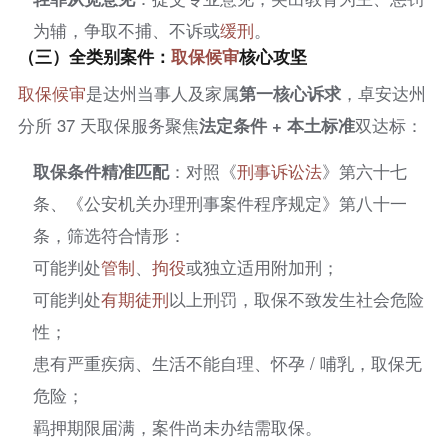
为辅，争取不捕、不诉或
缓刑
。
（三）全类别案件：
取保候审
核心攻坚
取保候审
是达州当事人及家属
第一核心诉求
，卓安达州
分所 37 天取保服务聚焦
法定条件 + 本土标准
双达标：
取保条件精准匹配
：对照《
刑事诉讼法
》第六十七
条、《公安机关办理刑事案件程序规定》第八十一
条，筛选符合情形：
可能判处
管制
、
拘役
或独立适用附加刑；
可能判处
有期徒刑
以上刑罚，取保不致发生社会危险
性；
患有严重疾病、生活不能自理、怀孕 / 哺乳，取保无
危险；
羁押期限届满，案件尚未办结需取保。