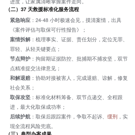
进度，让家属清晰掌握案件走向。
（二）37 天救援标准化服务流程
紧急响应
：24-48 小时极速会见，摸清案情，出具
《案件评估与取保可行性报告》；
案情拆解
：梳理事实、证据、责任划分，定位无罪、
罪轻、从轻关键要点；
节点辩护
：拘留期证据防控、批捕期不捕攻坚，双节
点精准提交法律意见；
和解退赔
：协助对接被害人，完成退赔、谅解，修复
社会关系；
取保攻坚
：标准化材料筹备、双节点递交、全程跟
进，最大化取保成功率；
后续护航
：取保后跟踪案件，争取不起诉、
缓刑
，实
现全流程风险兜底。
（三）典型办案成果