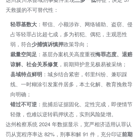
天救援的不可替代性：
轻罪基数大
：帮信、小额涉诈、网络辅助、盗窃、侵
占等轻罪占比超七成，多为初犯、偶犯，主观恶性
弱，符合
少捕慎诉慎押
政策导向；
裁量空间足
：基层办案机关高度重视
悔罪态度、退赔
谅解、社会关系修复
，前期辩护意见极易被采纳；
县域特点鲜明
：城乡结合紧密，邻里纠纷、兼职踩
线、一时糊涂引发案件居多，本土化解、教育挽救导
向明确；
错过不可逆
：批捕后证据固化、定性完成，即便情节
轻微，也难以逆转羁押状态，实刑风险陡增。
达州检察系统 2024 年数据显示，宽严相济适用认罪认
罚从宽程序率达 82%，刑事和解 91 件，充分印证
前期