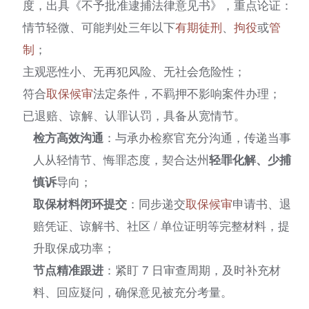
度，出具《不予批准逮捕法律意见书》，重点论证：
情节轻微、可能判处三年以下
有期徒刑
、
拘役
或
管
制
；
主观恶性小、无再犯风险、无社会危险性；
符合
取保候审
法定条件，不羁押不影响案件办理；
已退赔、谅解、认罪认罚，具备从宽情节。
检方高效沟通
：与承办检察官充分沟通，传递当事
人从轻情节、悔罪态度，契合达州
轻罪化解、少捕
慎诉
导向；
取保材料闭环提交
：同步递交
取保候审
申请书、退
赔凭证、谅解书、社区 / 单位证明等完整材料，提
升取保成功率；
节点精准跟进
：紧盯 7 日审查周期，及时补充材
料、回应疑问，确保意见被充分考量。