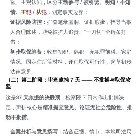
额、主观认知，区分
主动参与 / 被引诱、明知 / 不知
情、
主犯
/
从犯
，划定事实边界；
证据风险防控
：排查笔录漏洞、证据瑕疵，指导当事
人合理陈述，避免被扩大追责、“一刀切” 全链条打
击；
初步取保筹备
：收集初犯、偶犯、无犯罪前科、家庭
情况、固定住所等材料，评估取保可行性，起草初步
法律意见。
（二）第二阶段：审查逮捕 7 天 —— 不批捕与取保攻
坚
这是
37 天救援的决胜期
，检察院 7 日内作出批捕决
定，辩护核心是
精准提交意见、论证无社会危险性、推
动不批捕
。
全案分析与意见撰写
：结合证据、情节、本地司法尺