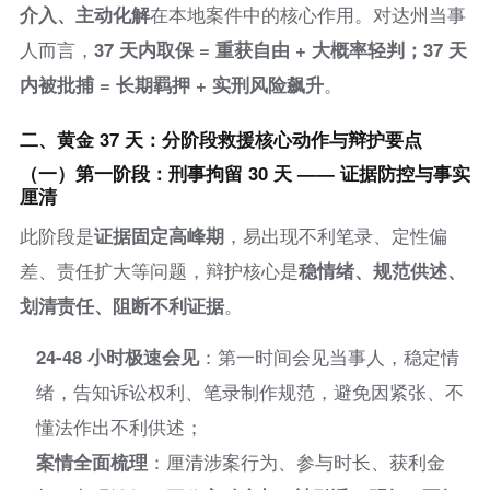
介入、主动化解
在本地案件中的核心作用。对达州当事
人而言，
37 天内取保 = 重获自由 + 大概率轻判；37 天
内被批捕 = 长期羁押 + 实刑风险飙升
。
二、黄金 37 天：分阶段救援核心动作与辩护要点
（一）第一阶段：刑事拘留 30 天 —— 证据防控与事实
厘清
此阶段是
证据固定高峰期
，易出现不利笔录、定性偏
差、责任扩大等问题，辩护核心是
稳情绪、规范供述、
划清责任、阻断不利证据
。
24-48 小时极速会见
：第一时间会见当事人，稳定情
绪，告知诉讼权利、笔录制作规范，避免因紧张、不
懂法作出不利供述；
案情全面梳理
：厘清涉案行为、参与时长、获利金