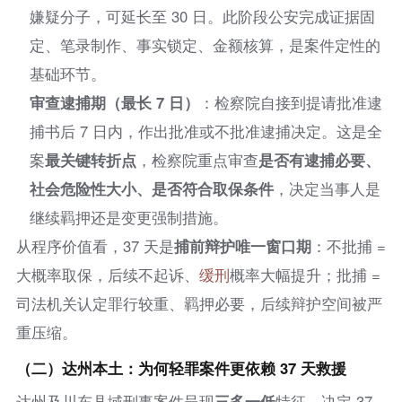
嫌疑分子，可延长至 30 日。此阶段公安完成证据固
定、笔录制作、事实锁定、金额核算，是案件定性的
基础环节。
审查逮捕期（最长 7 日）
：检察院自接到提请批准逮
捕书后 7 日内，作出批准或不批准逮捕决定。这是全
案
最关键转折点
，检察院重点审查
是否有逮捕必要、
社会危险性大小、是否符合取保条件
，决定当事人是
继续羁押还是变更强制措施。
从程序价值看，37 天是
捕前辩护唯一窗口期
：不批捕 =
大概率取保，后续不起诉、
缓刑
概率大幅提升；批捕 =
司法机关认定罪行较重、羁押必要，后续辩护空间被严
重压缩。
（二）达州本土：为何轻罪案件更依赖 37 天救援
达州及川东县域刑事案件呈现
三多一低
特征，决定 37