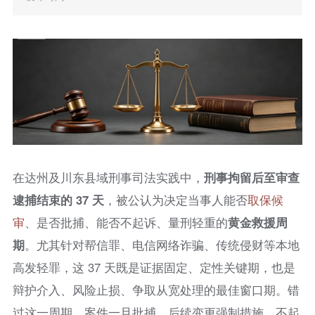
在达州及川东县域刑事司法实践中，
刑事拘留后至审查
逮捕结束的 37 天
，被公认为决定当事人能否
取保候
审
、是否批捕、能否不起诉、量刑轻重的
黄金救援周
期
。尤其针对帮信罪、电信网络诈骗、传统侵财等本地
高发轻罪，这 37 天既是证据固定、定性关键期，也是
辩护介入、风险止损、争取从宽处理的最佳窗口期。错
过这一周期，案件一旦批捕，后续变更强制措施、不起