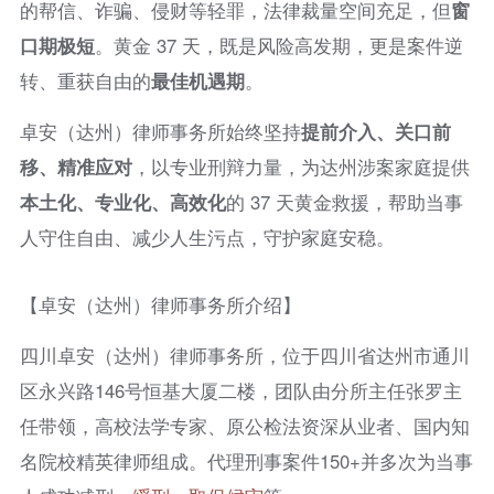
的帮信、诈骗、侵财等轻罪，法律裁量空间充足，但
窗
口期极短
。黄金 37 天，既是风险高发期，更是案件逆
转、重获自由的
最佳机遇期
。
卓安（达州）律师事务所始终坚持
提前介入、关口前
移、精准应对
，以专业刑辩力量，为达州涉案家庭提供
本土化、专业化、高效化
的 37 天黄金救援，帮助当事
人守住自由、减少人生污点，守护家庭安稳。
【卓安（达州）律师事务所介绍】
四川卓安（达州）律师事务所，位于四川省达州市通川
区永兴路146号恒基大厦二楼，团队由分所主任张罗主
任带领，高校法学专家、原公检法资深从业者、国内知
名院校精英律师组成。代理刑事案件150+并多次为当事