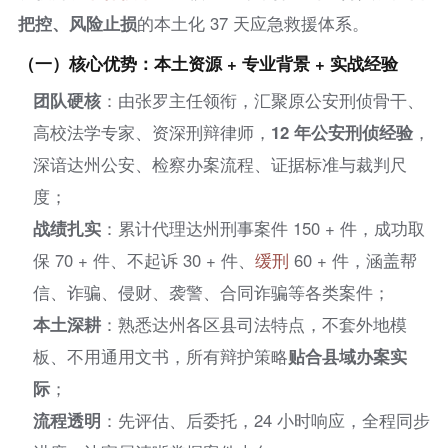
把控、风险止损
的本土化 37 天应急救援体系。
（一）核心优势：本土资源 + 专业背景 + 实战经验
团队硬核
：由张罗主任领衔，汇聚原公安刑侦骨干、
高校法学专家、资深刑辩律师，
12 年公安刑侦经验
，
深谙达州公安、检察办案流程、证据标准与裁判尺
度；
战绩扎实
：累计代理达州刑事案件 150 + 件，成功取
保 70 + 件、不起诉 30 + 件、
缓刑
60 + 件，涵盖帮
信、诈骗、侵财、袭警、合同诈骗等各类案件；
本土深耕
：熟悉达州各区县司法特点，不套外地模
板、不用通用文书，所有辩护策略
贴合县域办案实
际
；
流程透明
：先评估、后委托，24 小时响应，全程同步