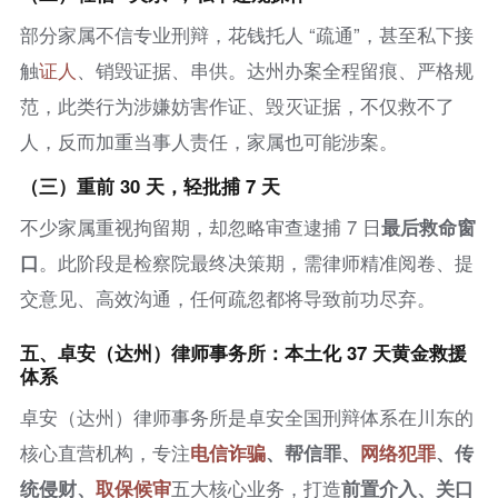
部分家属不信专业刑辩，花钱托人 “疏通”，甚至私下接
触
证人
、销毁证据、串供。达州办案全程留痕、严格规
范，此类行为涉嫌妨害作证、毁灭证据，不仅救不了
人，反而加重当事人责任，家属也可能涉案。
（三）重前 30 天，轻批捕 7 天
不少家属重视拘留期，却忽略审查逮捕 7 日
最后救命窗
口
。此阶段是检察院最终决策期，需律师精准阅卷、提
交意见、高效沟通，任何疏忽都将导致前功尽弃。
五、卓安（达州）
律师事务
所：本土化 37 天黄金救援
体系
卓安（达州）律师事务所是卓安全国刑辩体系在川东的
核心直营机构，专注
电信诈骗
、帮信罪、
网络犯罪
、传
统侵财、
取保候审
五大核心业务，打造
前置介入、关口