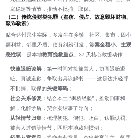
庭稳定等情节，推动不批捕、取保。
（二）传统侵财类犯罪（盗窃、侵占、故意毁坏财物、
敲诈勒索）
贴合达州民生实际，多发生在乡镇、社区、集市，因小
额利益、邻里矛盾、债务纠纷引发，
涉案金额小、主观
恶性弱
，是本地
教育挽救重点
。37 天核心救援动作：
快速退赔谅解
：第一时间对接被害人，协商退赔退
赃、真诚道歉，争取出具谅解书 —— 这是达州轻罪
不批捕、取保的
关键筹码
；
社会关系修复
：结合本土 “枫桥经验”，推动刑事和
解，化解矛盾，契合案结事了导向；
从轻情节归集
：梳理初犯、偶犯、坦白、认罪认罚、
被害人过错等情节，匹配本地裁判惯例；
轻罪从宽意见
：提交专业意见，突出教育为主、惩罚