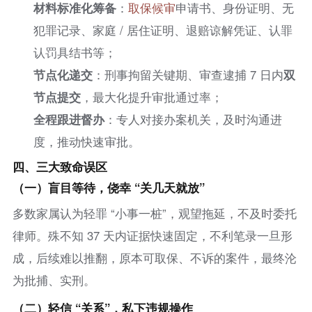
材料标准化筹备
：
取保候审
申请书、身份证明、无
犯罪记录、家庭 / 居住证明、退赔谅解凭证、认罪
认罚具结书等；
节点化递交
：刑事拘留关键期、审查逮捕 7 日内
双
节点提交
，最大化提升审批通过率；
全程跟进督办
：专人对接办案机关，及时沟通进
度，推动快速审批。
四、三大致命误区
（一）盲目等待，侥幸 “关几天就放”
多数家属认为轻罪 “小事一桩”，观望拖延，不及时委托
律师。殊不知 37 天内证据快速固定，不利笔录一旦形
成，后续难以推翻，原本可取保、不诉的案件，最终沦
为批捕、实刑。
（二）轻信 “关系”，私下违规操作