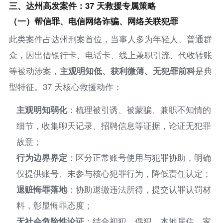
三、达州高发案件：37 天救援专属策略
（一）帮信罪、电信网络诈骗、网络关联犯罪
此类案件占达州刑案首位，当事人多为年轻人、普通群
众，因出借银行卡、电话卡、线上兼职引流、代收转账
等被动涉案，
主观明知低、获利微薄、无犯罪前科
是典
型特征。37 天核心救援动作：
主观明知弱化
：梳理被引诱、被蒙骗、兼职不知情的
细节，收集聊天记录、招聘信息等证据，论证无犯罪
故意；
行为边界界定
：区分正常账号使用与犯罪协助，明确
仅提供账号、未参与核心犯罪行为，降低责任认定；
退赃悔罪落地
：协助退缴违法所得，提交认罪认罚材
料，彰显悔罪态度；
无社会危险性论证
：结合初犯、偶犯、本地居住、家