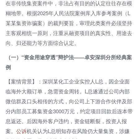
在非传统集资案件中，非法占有目的的认定往往存在模
糊地带。根据2025年人民法院案例库入库参考案例（L
某某集资诈骗案）的裁判要旨，审理此类案件必须坚持
主客观相统一原则，注重从融资项目的真实性、用途去
向、归还能力等方面综合认定。
（一）“资金用途穿透”辩护法——卓安深圳分所经典案
例
【案情背景】：深圳某化工企业实控人L总，因企业面
临海外大额订单，急需资金周转。L总遂通过公司内部
微信群及口头相传的方式，向公司上下游合作伙伴及部
分内部员工募集资金3000万元，约定项目回款后连本带
息返还。后因海外客户违约，资金链断裂，投资人报
案。
公诉
机关认为L总明知存在风险仍大量集资，涉嫌