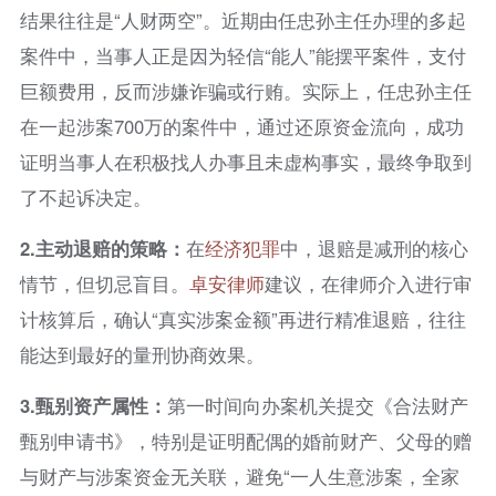
结果往往是“人财两空”。近期由任忠孙主任办理的多起
案件中，当事人正是因为轻信“能人”能摆平案件，支付
巨额费用，反而涉嫌诈骗或行贿。实际上，任忠孙主任
在一起涉案700万的案件中，通过还原资金流向，成功
证明当事人在积极找人办事且未虚构事实，最终争取到
了不起诉决定。
2.
主动退赔的策略：
在
经济犯罪
中，退赔是减刑的核心
情节，但切忌盲目。
卓安律师
建议，在律师介入进行审
计核算后，确认“真实涉案金额”再进行精准退赔，往往
能达到最好的量刑协商效果。
3.
甄别资产属性：
第一时间向办案机关提交《合法财产
甄别申请书》，特别是证明配偶的婚前财产、父母的赠
与财产与涉案资金无关联，避免“一人生意涉案，全家