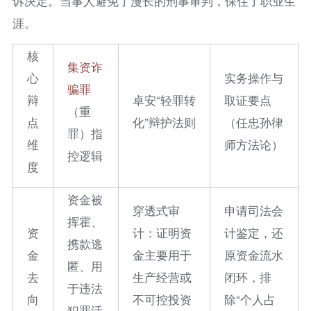
诉决定。当事人避免了漫长的刑事审判，保住了职业生
涯。
核
集资
诈
心
实务操作与
骗罪
辩
卓安“轻罪转
取证要点
（重
点
化”辩护法则
（任忠孙律
罪）指
维
师方法论）
控逻辑
度
资金被
穿透式审
申请司法会
挥霍、
资
计：证明资
计鉴定，还
携款逃
金
金主要用于
原资金流水
匿、用
去
生产经营或
闭环，排
于违法
向
不可控投资
除“个人占
犯罪活