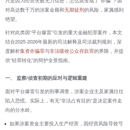
只是因为经营失败无力偿还，怎么就变成了“诈骗”？面
对高达数千万的涉案金额和
无期徒刑
的风险，家属感到
绝望。
针对此类因“平台爆雷”引发的重大金融犯罪案件，本文
结合2025-2026年最新的司法解释及司法裁判规则，深
度解析
集资
诈骗罪
与
非法吸收公众存款罪
的界限，并提
供“轻罪转化”的辩护全景指南。
一、 监察/侦查初期的应对与逻辑重建
面对平台爆雷引发的刑事调查，涉案企业主及家属往往
陷入恐慌。实际上，有无“非法占有目的”是决定案件走
向的分水岭。
如果涉案资金主要投入生产经营，因经营风险导致亏