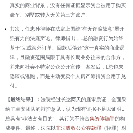
真实的商业背景，没有任何证据显示资金被用于购买
豪车、别墅或转入无关第三方账户。
其次，任忠孙律师在法庭上围绕“有无诈骗故意”展开
强有力的法庭辩论。律师指出，L总的融资行为始终
基于“完成海外订单、回款后偿还”这一真实的商业逻
辑，且融资范围局限于具有长期业务往来的合作方，
并未向社会不特定公众公开宣传。案发后，L总也未
隐匿或逃跑，而是主动变卖个人房产筹措资金用于兑
付。
【
最终结果
】
：
法院经过长达两天的庭审质证，全面采
纳了卓安团队的辩护意见，认为现有证据不足以证明L
总具有“非法占有目的”，其行为不符合
集资
诈骗罪
的构
成要件。最终，法院以
非法吸收公众存款罪
（轻罪）对