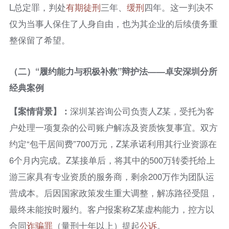
L总定罪，判处
有期徒刑
三年、
缓刑
四年。这一判决不
仅为当事人保住了人身自由，也为其企业的后续债务重
整保留了希望。
（二）“履约能力与积极补救”辩护法——卓安深圳分所
经典案例
【
案情背景
】
：
深圳某咨询公司负责人Z某，受托为客
户处理一项复杂的公司账户解冻及资质恢复事宜。双方
约定“包干居间费”700万元，Z某承诺利用其行业资源在
6个月内完成。Z某接单后，将其中的500万转委托给上
游三家具有专业资质的服务商，剩余200万作为团队运
营成本。后因国家政策发生重大调整，解冻路径受阻，
最终未能按时履约。客户报案称Z某虚构能力，控方以
合同
诈骗罪
（量刑十年以上）提起
公诉
。