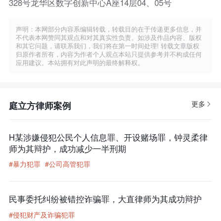
328号龙华区数字创新中心A座14层04、05号
声明：本网部分内容系编辑转载，转载目的在于传递更多信息，并
不代表本网赞同其观点和对其真实性负责。如涉及作品内容、版权
和其它问题，请联系我们，我们将在第一时间处理! 转载文章版权
归原作者所有，内容为作者个人观点本站只提供参考并不构成任何
应用建议。本站拥有对此声明的最终解释权。
更多
庭立方律师案例
H某涉嫌侵犯公民个人信息罪、开设赌场罪，钟灵柔律
师为其辩护，成功减少一半刑期
#暴力犯罪
#公司高管犯罪
民事委托纠纷被错控诈骗罪，大直律师为其成功辩护
#侵犯财产及诈骗犯罪