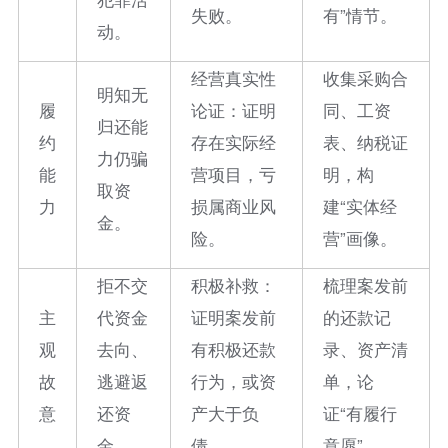
失败。
有”情节。
动。
经营真实性
收集采购合
明知无
履
论证：证明
同、工资
归还能
约
存在实际经
表、纳税证
力仍骗
能
营项目，亏
明，构
取资
力
损属商业风
建“实体经
金。
险。
营”画像。
拒不交
积极补救：
梳理案发前
主
代资金
证明案发前
的还款记
观
去向、
有积极还款
录、资产清
故
逃避返
行为，或资
单，论
意
还资
产大于负
证“有履行
金。
债。
意愿”。