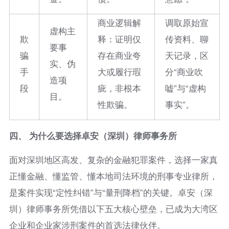
商业逻辑解
调取原始宣
虚构主
欺
释：证明仅
传资料、聊
要事
骗
存在商业夸
天记录，区
实、伪
手
大或履行瑕
分“商业吹
造项
段
疵，非根本
嘘”与“虚构
目。
性欺骗。
事实”。
四、 为什么要选择卓安（深圳）律师事务所
面对深圳地区高发、复杂的金融犯罪案件，选择一家真
正懂金融、懂监管、懂本地司法环境的刑事专业律所，
是案件实现“定性纠错”与“量刑降档”的关键。卓安（深
圳）律师事务所凭借以下五大核心壁垒，已成为大湾区
企业和企业家涉刑案件的首选法律伙伴。