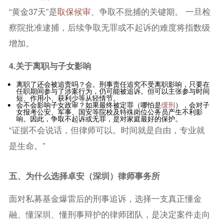
“黄金37天”是
取保候审
、争取不批捕的关键期。 一旦检
察院批准逮捕，后续争取无罪或不起诉的难度将指数级
增加。
4.
关于离职与子女影响
离职了还会被追责吗？会。刑事责任追究不受离职影响，只要在
任职期间参与了涉案行为，仍可能被追诉。但可以主张参与时间
短、作用小、获利少等从轻情节。
会不会影响子女政审？如果最终被定罪（哪怕是
缓刑
），会对子
女报考公安、军事、国安等院校及特殊岗位公务员产生不利影
响。因此，争取不起诉或无罪，是对家庭最好的保护。
“证据不会说话，但律师可以。时间就是自由，专业就
是生命。”
五、为什么选择卓安（深圳）律师事务所
面对私募基金爆雷后的刑事追诉，选择一支真正懂金
融、懂深圳、懂刑事辩护的律师团队，是决定案件走向