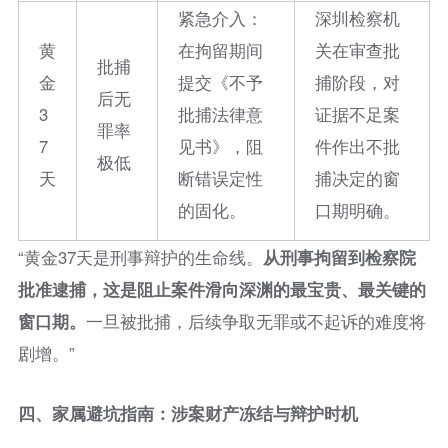
紧急介入：
深圳检察机
黄
在拘留期间
关在审查批
批捕
金
提交《不予
捕阶段，对
后无
3
批捕法律意
证据不足案
罪率
7
见书》，阻
件作出不批
极低
天
断错误定性
捕决定的窗
的固化。
口期明确。
“黄金37天是刑事辩护的生命线。
从刑事拘留到检察院
批准逮捕，这是阻止案件滑向深渊的最宝贵、最关键的
窗口期。
一旦被批捕，后续争取无罪或不起诉的难度将
剧增。”
四、家属避坑指南：涉案财产冻结与辩护时机