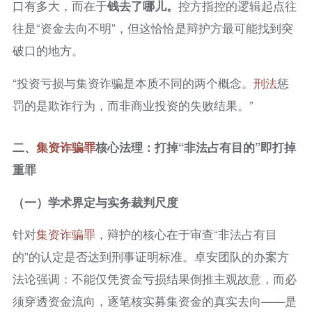
口有多大，而在于
钱去了哪儿。
控方指控的逻辑起点往
往是“资金去向不明”，但这恰恰是辩护方最可能找到突
破口的地方。
“投资亏损与集资诈骗是本质不同的两个概念。
刑法
惩
罚的是欺诈行为，而非商业投资的失败结果。”
二、
集资
诈骗罪
核心法理：打掉“非法占有目的”即打掉
重罪
（一）学术界定与实务裁判尺度
针对
集资
诈骗罪
，辩护的核心在于审查“非法占有目
的”的认定是否达到刑事证明标准。卓安团队的办案方
法论强调：不能仅凭资金亏损结果倒推主观故意，而必
须穿透资金流向，逐笔核实募集资金的真实去向——是