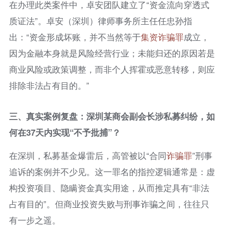
在办理此类案件中，卓安团队建立了“资金流向穿透式
质证法”。卓安（深圳）律师事务所主任任忠孙指
出：“资金形成坏账，并不当然等于
集资
诈骗罪
成立，
因为金融本身就是风险经营行业；未能归还的原因若是
商业风险或政策调整，而非个人挥霍或恶意转移，则应
排除非法占有目的。”
三、真实案例复盘：深圳某商会副会长涉私募纠纷，如
何在37天内实现“不予批捕”？
在深圳，私募基金爆雷后，高管被以“合同
诈骗罪
”刑事
追诉的案例并不少见。这一罪名的指控逻辑通常是：虚
构投资项目、隐瞒资金真实用途，从而推定具有“非法
占有目的”。但商业投资失败与刑事诈骗之间，往往只
有一步之遥。