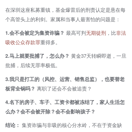
在深圳这座私募重镇，基金爆雷后的刑责认定是悬在每
个高管头上的利剑。家属和当事人最害怕的问题是：
1.
会不会被定为集资诈骗？
最高可判
无期徒刑
，比
非法
吸收公众存款罪
重得多。
2.
马上就要批捕了，怎么办？
黄金37天转瞬即逝，一旦
批捕，后续无罪率极低。
3.
我只是打工的（风控、运营、销售总监），也要替老
板背全锅吗？
离职了还会不会被追责？
4.
名下的房子、车子、工资卡都被冻结了，家人生活怎
么办？会不会被开除？会不会影响孩子？
结论：
集资诈骗与非吸的核心分水岭，不在于资金缺