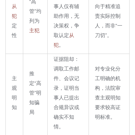
“高
从
事人仅有辅
向于精准追
管”均
犯
助作用，无
责实际控制
列为
定
决策权，争
人，而非“一
主犯
性
取认定
从
刀切”。
犯
。
证据阻却：
调取工作邮
对专业化分
推
主
件、会议记
工明确的机
定“高
观
录，证明当
构，法院审
管”明
明
事人已提出
查主观明知
知骗
知
合规异议或
要求较高证
局
确实不知
明标准。
情。