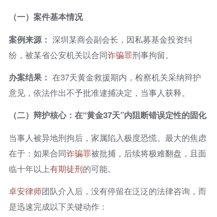
（一）案件基本情况
案例来源：
深圳某商会副会长，因私募基金投资纠
纷，被某省公安机关以合同
诈骗罪
刑事拘留。
办案结果：
在37天黄金救援期内，检察机关采纳辩护
意见，依法作出不予批准逮捕决定，当事人获释。
（二）辩护核心：在“黄金37天”内阻断错误定性的固化
当事人被异地刑拘后，家属陷入极度恐慌。最大的焦虑
在于：如果合同
诈骗罪
被批捕，后续将极难翻盘，且面
临十年以上
有期徒刑
的可能。
卓安律师
团队介入后，没有停留在泛泛的法律咨询，而
是迅速完成以下关键动作：