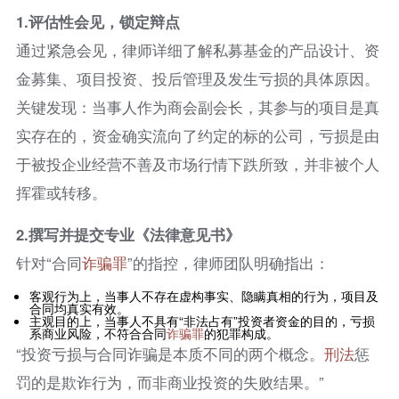
1.
评估性会见，锁定辩点
通过紧急会见，律师详细了解私募基金的产品设计、资
金募集、项目投资、投后管理及发生亏损的具体原因。
关键发现：当事人作为商会副会长，其参与的项目是真
实存在的，资金确实流向了约定的标的公司，亏损是由
于被投企业经营不善及市场行情下跌所致，并非被个人
挥霍或转移。
2.
撰写并提交专业《法律意见书》
针对“合同
诈骗罪
”的指控，律师团队明确指出：
客观行为上，当事人不存在虚构事实、隐瞒真相的行为，项目及
合同均真实有效。
主观目的上，当事人不具有“非法占有”投资者资金的目的，亏损
系商业风险，不符合合同
诈骗罪
的犯罪构成。
“投资亏损与合同诈骗是本质不同的两个概念。
刑法
惩
罚的是欺诈行为，而非商业投资的失败结果。”