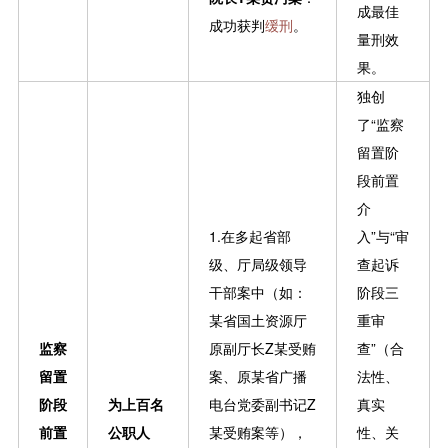
成最佳
成功获判
缓刑
。
量刑效
果。
独创
了“监察
留置阶
段前置
介
1.在多起省部
入”与“审
级、厅局级领导
查起诉
干部案中（如：
阶段三
某省国土资源厅
重审
监察
原副厅长Z某受贿
查”（合
留置
案、原某省广播
法性、
阶段
为上百名
电台党委副书记Z
真实
前置
公职人
某受贿案等），
性、关