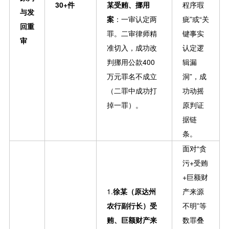
30+件
某受贿、挪用
程序瑕
与发
案
：一审认定两
疵”或“关
回重
罪。二审律师精
键事实
审
准切入，成功改
认定逻
判挪用公款400
辑漏
万元罪名不成立
洞”，成
（二罪中成功打
功动摇
掉一罪）。
原判证
据链
条。
面对“贪
污+受贿
+巨额财
1.
徐某（原达州
产来源
农行副行长）受
不明”等
贿、巨额财产来
数罪叠