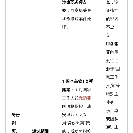
涉嫌职务侵占
点，论
案
：办案机关最
证指控
终作撤销案件处
的罪名
理。
不成
立。
职务犯
罪的重
刑往往
源于“国
家工作
1.
国企高管T某受
人员”等
贿案
：面对国家
特殊主
工作人员
受贿罪
体身
的顶格指控，成
份。卓
身份
安律师团队采
安团队
剥
用“身份剥离”策
通过
主
离、
通过精细
略，成功将指控