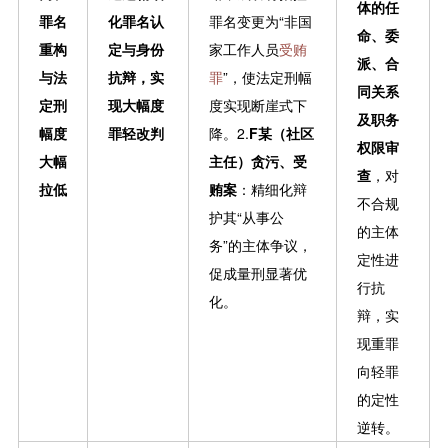
体的任
罪名
化罪名认
罪名变更为“非国
命、委
重构
定与身份
家工作人员
受贿
派、合
与法
抗辩，实
罪
”，使法定刑幅
同关系
定刑
现大幅度
度实现断崖式下
及职务
幅度
罪轻改判
降。2.
F某（社区
权限审
大幅
主任）贪污、受
查
，对
拉低
贿案
：精细化辩
不合规
护其“从事公
的主体
务”的主体争议，
定性进
促成量刑显著优
行抗
化。
辩，实
现重罪
向轻罪
的定性
逆转。