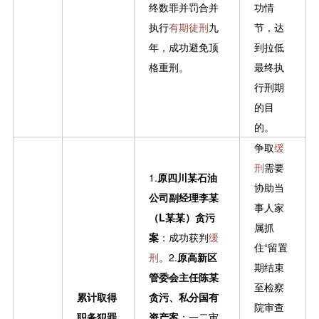
终数罪并罚合并
功情
执行
有期徒刑
九
节，达
年，成功避免顶
到拉低
格重刑。
最终执
行刑期
的目
的。
争取
缓
刑
需要
1.
原四川某石油
协助当
公司副经理李某
事人家
（L某某）贪污
属抓
案
：成功获判
缓
住“留置
刑
。2.
原高新区
期结束
管委会主任陈某
至检察
累计取得
贪污、私分国有
院审查
职务犯罪
资产案
：一二审