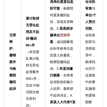
局局长梁某玩忽
合法性
职守案
：检察院
审查
与
对梁某撤回起
单位/个
累计取得
诉，实现无罪释
人责任
无罪化处
放。2.
某高校涉
切割
。
理及不起
无罪
嫌单位
受贿罪
在职务
诉/撤诉
辩
案
：成功阻断责
犯罪与
80+件
护、
任向学校单位及
关联犯
（卓安团
撤销
负责人的蔓延，
罪中，
队累计取
案件
检察院撤回起
精准找
得无罪化
与检
诉。3.
朱某涉嫌
出控方
处理案件
察院
行贿案
：在审查
证据链
500+件，
撤回
起诉阶段积极介
中的事
含近10份
起诉
入抗辩，最终获
实漏洞
法院生效
不起诉决定。4.
和逻辑
无罪判
原某人大代表Y某
阻断
决）