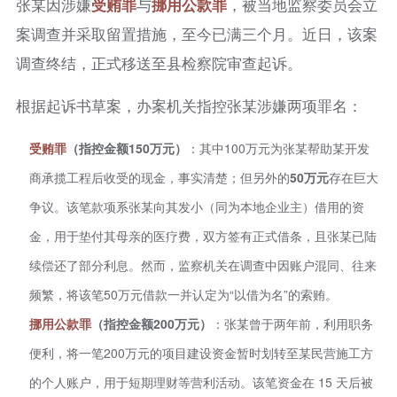
张某因涉嫌
受贿罪
与
挪用公款罪
，被当地监察委员会立
案调查并采取留置措施，至今已满三个月。近日，该案
调查终结，正式移送至县检察院审查起诉。
根据起诉书草案，办案机关指控张某涉嫌两项罪名：
受贿罪
（指控金额150万元）
：其中100万元为张某帮助某开发
商承揽工程后收受的现金，事实清楚；但另外的
50万元
存在巨大
争议。该笔款项系张某向其发小（同为本地企业主）借用的资
金，用于垫付其母亲的医疗费，双方签有正式借条，且张某已陆
续偿还了部分利息。然而，监察机关在调查中因账户混同、往来
频繁，将该笔50万元借款一并认定为“以借为名”的索贿。
挪用公款罪
（指控金额200万元）
：张某曾于两年前，利用职务
便利，将一笔200万元的项目建设资金暂时划转至某民营施工方
的个人账户，用于短期理财等营利活动。该笔资金在 15 天后被