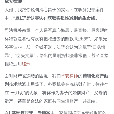
成安律师
：
大姐，我跟你说句掏心窝子的实话：在职务犯罪案件
中，
“退赃”是认罪认罚获取实质性减刑的生命线。
司法机关衡量一个人是否真心悔罪，最直接、最客观的
标准就是看他有没有把吃进去的赃款“吐出来”。如果光
签字认罪，却一分钱不退，法院会认为这属于“口头悔
罪”、“空头支票”，给出的量刑折扣会非常低，甚至直接
拒绝适用
缓刑
。
面对财产被冻结的困境，我们
卓安律师
的
精细化财产甄
别技术
就派上用场了。办案机关在冻结财产时，往往存
在“一刀切”的现象，将你作为妻子的婚前财产、父母的
遗产、甚至是合法的家庭共同生活财产一并冻结。
在
L某玩忽职守、受贿案
中，家属同样面临无钱退赃的