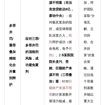
源不明案（非法
加，辩
发放贷款达8亿，
护团队
轰动中央）
：面
采取“分
对极其复杂的指
项瓦
多罪
控，成安律师团
解、立
并
队深度介入，
死
功协
罚/
应对三罪/
刑
辩护成功（保
助、合
重罪
多罪并罚
命免死，免予
死
并折
叠加
的顶格刑
刑
）。2.
S某医院
算”的复
精细
风险，成
院长贪污、受
合策
化合
功避免重
贿、巨额财产来
略。通
并量
判
源不明（三罪叠
过拉低
刑辩
加）案
：针对
巨
个罪量
护
额财产来源不明
刑基数
罪
的计算基数开
并辅以
展强力核减，最
重大立