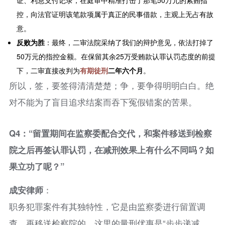
证、利息支付记录，在庭审中精准打击了那笔50万元的索贿指
控，向法官证明该笔款项属于真正的民事借款，主观上无占有故
意。
反败为胜
：最终，二审法院采纳了我们的辩护意见，依法打掉了
50万元的指控金额。在保留其余25万受贿款认罪认罚态度的前提
下，二审直接改判为
有期徒刑
二年六个月
。
所以，签，要签得清清楚楚；争，要争得明明白白。绝
对不能为了盲目追求结案而吞下冤假错案的苦果。
Q4：“留置期间在监察委配合交代，和案件移送到检察
院之后再签认罪认罚，在减刑效果上有什么不同吗？如
果立功了呢？”
成安律师
：
职务犯罪案件有其独特性，它是由监察委进行留置调
查，再移送检察院的。这里的量刑优惠是“步步递减、