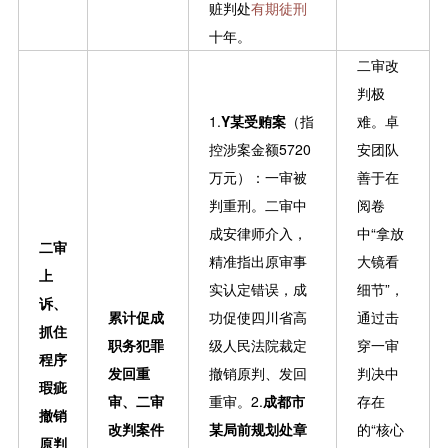
赃判处
有期徒刑
十年。
二审改
判极
1.
Y某受贿案
（指
难。卓
控涉案金额5720
安团队
万元）：一审被
善于在
判重刑。二审中
阅卷
成安律师介入，
中“拿放
二审
精准指出原审事
大镜看
上
实认定错误，成
细节”，
诉、
累计促成
功促使四川省高
通过击
抓住
职务犯罪
级人民法院裁定
穿一审
程序
发回重
撤销原判、发回
判决中
瑕疵
审、二审
重审。2.
成都市
存在
撤销
改判案件
某局前规划处章
的“核心
原判