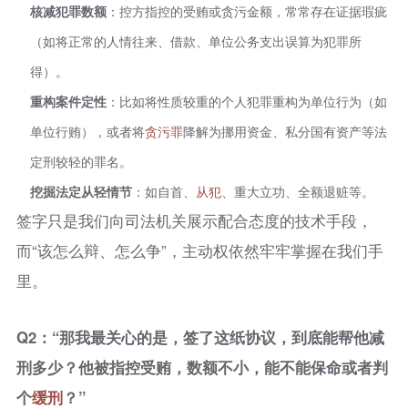
核减犯罪数额
：控方指控的受贿或贪污金额，常常存在证据瑕疵
（如将正常的人情往来、借款、单位公务支出误算为犯罪所
得）。
重构案件定性
：比如将性质较重的个人犯罪重构为单位行为（如
单位行贿），或者将
贪污罪
降解为挪用资金、私分国有资产等法
定刑较轻的罪名。
挖掘法定从轻情节
：如自首、
从犯
、重大立功、全额退赃等。
签字只是我们向司法机关展示配合态度的技术手段，
而“该怎么辩、怎么争”，主动权依然牢牢掌握在我们手
里。
Q2：“那我最关心的是，签了这纸协议，到底能帮他减
刑多少？他被指控受贿，数额不小，能不能保命或者判
个
缓刑
？”