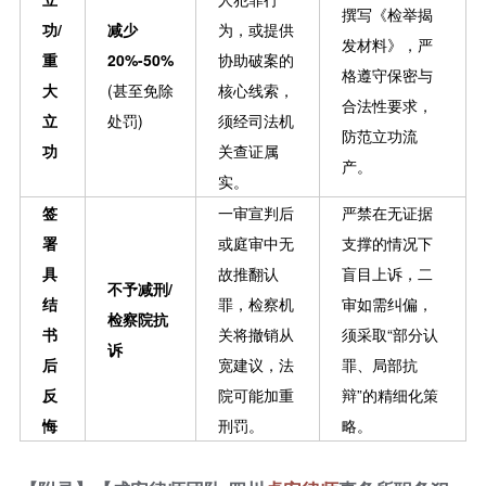
撰写《检举揭
功/
减少
为，或提供
发材料》，严
重
20%-50%
协助破案的
格遵守保密与
大
(甚至免除
核心线索，
合法性要求，
立
处罚)
须经司法机
防范立功流
功
关查证属
产。
实。
签
一审宣判后
严禁在无证据
署
或庭审中无
支撑的情况下
具
故推翻认
盲目上诉，二
不予减刑/
结
罪，检察机
审如需纠偏，
检察院抗
书
关将撤销从
须采取“部分认
诉
后
宽建议，法
罪、局部抗
反
院可能加重
辩”的精细化策
悔
刑罚。
略。