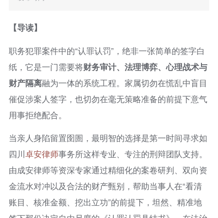
【导读】
职务犯罪案件中的“认罪认罚”，绝非一张简单的签字白
纸，它是一门需要将
财务审计、法理博弈、心理战术与
财产隔离
融为一体的系统工程。家属切勿在慌乱中盲目
催促涉案人签字，也切勿在毫无策略准备的前提下意气
用事拒绝配合。
当亲人身陷留置囹圄，最明智的选择是第一时间寻求如
四川
卓安律师
事务所这样专业、专注的刑辩团队支持。
由成安律师等资深专家通过精细化的案卷研判、双向资
金流水对冲以及合法的财产甄别，帮助当事人在“看清
账目、核准金额、挖出立功”的前提下，坦然、精准地
签下那份决定自由尺度的《认罪认罚具结书》，在法治