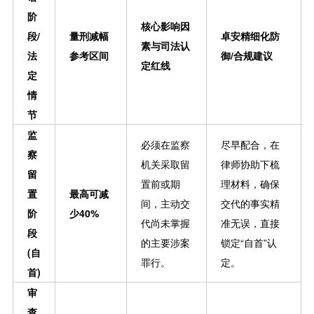
阶
核心影响因
段/
量刑减幅
卓安精细化防
素与司法认
法
参考区间
御/合规建议
定红线
定
情
节
监
必须在监察
尽早配合，在
察
机关采取留
律师协助下梳
留
置前或期
理材料，确保
置
最高可减
间，主动交
交代的事实精
阶
少40%
代尚未掌握
准无误，直接
段
的主要涉案
锁定“自首”认
(自
罪行。
定。
首)
审
查