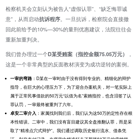
检察机关会立刻认为被告人“虚假认罪”、“缺乏悔罪诚
意”，从而启动
抗诉程序
。一旦抗诉，检察院会直接撤
回此前给予的10%—30%的量刑优惠建议，法院往往会
重新加重判决。
我们曾办理过一个
D某受贿案（指控金额75.05万元）
，
这是一个非常典型的反面教材演变为成功逆转的案例。
一审的弯路
：D某在一审时由于没有得到专业的、精细化的辩护
指导，在巨大的心理压力下，为了迎合办案机关，对一笔实际上
属于正常民事借款的50万元“以借为名”索贿指控，也含泪签了认
罪认罚，一审最终被重判了六年。
卓安二审介入
：家属找到我们后，我们认为这50万的定性存在根
本性错误。二审中，我们没有盲目建议其全盘推翻认罪，而是采
取了“精准点穴式辩护”。我们通过调取历史银行流水、借条凭