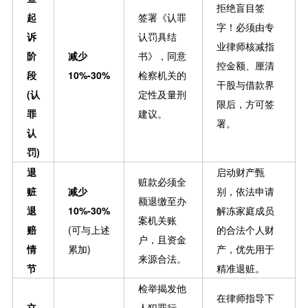
拒绝盲目签
起
签署《认罪
字！必须由专
诉
认罚具结
业律师核减指
阶
减少
书》，同意
控金额、厘清
段
10%-30%
检察机关的
干股与借款界
(认
定性及量刑
限后，方可签
罪
建议。
署。
认
罚)
退
启动财产甄
赃款必须全
赃
减少
别，依法申请
额退缴至办
退
10%-30%
解冻家庭成员
案机关账
赔
(可与上述
的合法个人财
户，且资金
情
累加)
产，优先用于
来源合法。
节
精准退赃。
检举揭发他
在律师指导下
立
人犯罪行