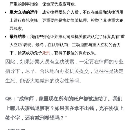
严重的刑事指控，保命形势岌岌可危。
重大立功的运作
：成安律师团队介入后，不仅在账目和法律适用
上进行多轮交锋，更重要的是协助徐某梳理、检举了其他重大犯
罪线索。
最终结果
：我们严密论证并推动司法机关依法认定了徐某具有“重
大立功”表现。最终，在认罪认罚、主动退赃与重大立功的合力
下，徐某成功免予
死刑
，获得了极佳的保命效果。
因此，如果涉案人员有立功线索，一定要在律师的专业
指导下，尽早、合法地向办案机关提交，这往往是决定
生死、能否大幅减刑的决定性筹码。
Q5：“成律师，家里现在所有的账户都被冻结了。我们
上哪儿去凑钱退赃啊？如果实在拿不出钱，光在协议上
签个字，还有减刑希望吗？”