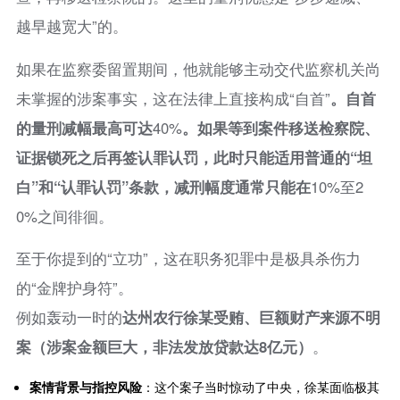
越早越宽大”的。
如果在监察委留置期间，他就能够主动交代监察机关尚
未掌握的涉案事实，这在法律上直接构成“自首”
。自首
的量刑减幅最高可达
40%
。如果等到案件移送检察院、
证据锁死之后再签认罪认罚，此时只能适用普通的“坦
白”和“认罪认罚”条款，减刑幅度通常只能在
10%至2
0%之间徘徊。
至于你提到的“立功”，这在职务犯罪中是极具杀伤力
的“金牌护身符”。
例如轰动一时的
达州农行徐某受贿、巨额财产来源不明
案（涉案金额巨大，非法发放贷款达8亿元）
。
案情背景与指控风险
：这个案子当时惊动了中央，徐某面临极其