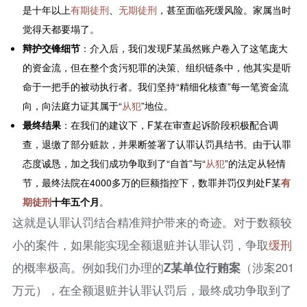
是十年以上
有期徒刑
、
无期徒刑
，甚至面临死缓风险。家属当时
觉得天都要塌了。
辩护交锋细节
：介入后，我们发现F某虽然账户卷入了这笔庞大
的资金流，但在整个贪污犯罪的决策、组织链条中，他其实是听
命于一把手的被动执行者。我们坚持“精细化核查”每一笔资金流
向，向法庭力证其属于“
从犯
”地位。
最终结果
：在我们的建议下，F某在审查起诉阶段积极配合调
查，退缴了部分赃款，并果断签署了认罪认罚具结书。由于认罪
态度诚恳，加之我们成功争取到了“自首”与“
从犯
”的法定从轻情
节，最终法院在4000多万的巨额指控下，数罪并罚仅判处F某
有
期徒刑
十年五个月
。
这就是认罪认罚结合精准辩护带来的奇迹。对于数额较
小的案件，如果能实现全额退赃并认罪认罚，争取
缓刑
的概率极高。例如我们办理的
Z某单位行贿案
（涉案201
万元），在全额退赃并认罪认罚后，最终成功争取到了