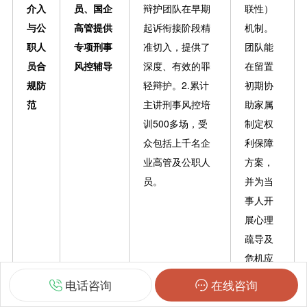
介入
员、国企
辩护团队在早期
联性）
与公
高管提供
起诉衔接阶段精
机制。
职人
专项刑事
准切入，提供了
团队能
员合
风控辅导
深度、有效的罪
在留置
规防
轻辩护。2.累计
初期协
范
主讲刑事风控培
助家属
训500多场，受
制定权
众包括上千名企
利保障
业高管及公职人
方案，
员。
并为当
事人开
展心理
疏导及
危机应
对。
电话咨询
在线咨询
在职务犯罪这种对专业深度、政治大局观及辩护细节有