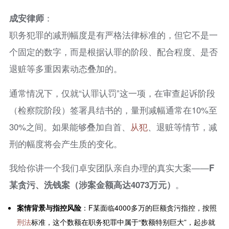
成安律师
：
职务犯罪的减刑幅度是有严格法律标准的，但它不是一
个固定的数字，而是根据认罪的阶段、配合程度、是否
退赃等多重因素动态叠加的。
通常情况下，仅就“认罪认罚”这一项，在审查起诉阶段
（检察院阶段）签署具结书的，量刑减幅通常在10%至
30%之间。如果能够叠加自首、
从犯
、退赃等情节，减
刑的幅度将会产生质的变化。
我给你讲一个我们卓安团队亲自办理的真实大案——
F
某贪污、洗钱案（涉案金额高达4073万元）
。
案情背景与指控风险
：F某面临4000多万的巨额贪污指控，按照
刑法
标准，这个数额在职务犯罪中属于“数额特别巨大”，起步就