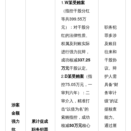
1.
W某受贿案
（指控干股分红
等共399.55万
元）：对干股分
职务犯
红的法律性质、
罪多涉
权属及到账实际
及账目
进行强力抗辩，
往来和
成功核减
337.25
干股协
万元
干股认定。
议。辩
2.
D某受贿案
（指
护人需
控75.05万元，一
具备“财
审判六年）：二
务审计
审介入，精准打
级”的证
涉案
击“以借为名”的
据核查
金额
索贿指控，成功
能力。
强力
累计促成
核减
50万元
核心
通过厘
抗
职务犯罪