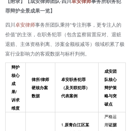
【附录】
【成安律师团队·四川
卓安律师
事务所职务犯
罪辩护全景成果一览】
四川
卓安律师
事务所团队秉持“专注刑事，更专注人的
价值”的主张，在职务犯罪（包含监察留置应对、退赃
退赔、主体资格剥离、涉案金额核减等）领域积累了极
富行业影响力的客观数据与标杆判例。
辩护
成安团
核心
律所/律师
卓安
职务犯罪
队核心
成
硬核办案
（及关联犯罪）
辩护策
果/
数据
代表案例
略与突
诉求
破点
维度
严格运
1.
原青白江区某
用
证据