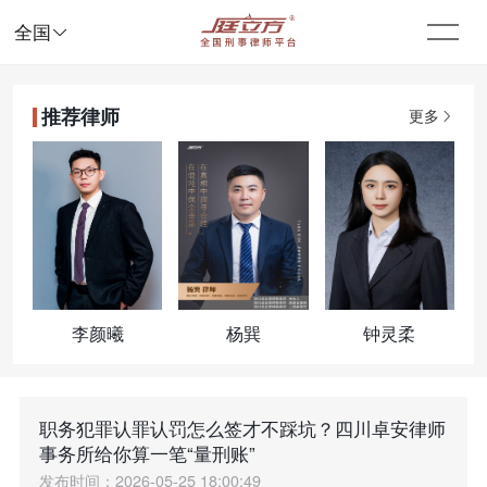

全国
推荐律师
更多
李颜曦
杨巽
钟灵柔
职务犯罪认罪认罚怎么签才不踩坑？四川卓安律师
事务所给你算一笔“量刑账”
发布时间：2026-05-25 18:00:49