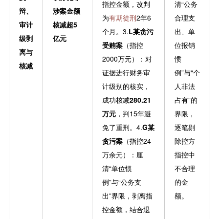
指控金额，改判
清“公务
辩、
涉案金额
为
有期徒刑
2年6
合理支
审计
核减超5
个月。3.
L某贪污
出、单
级剥
亿元
受贿案
（指控
位报销
离与
2000万元）：对
惯
核减
证据进行财务审
例”与“个
计级别的核实，
人非法
成功核减
280.21
占有”的
万元
，判15年避
界限，
免了重刑。4.
G某
逐笔剔
贪污案
（指控24
除控方
万余元）：厘
指控中
清“单位惯
不合理
例”与“公务支
的金
出”界限，剥离指
额。
控金额，结合退