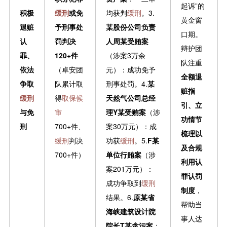
起诉”的
积极
缓刑
或免
均获判
缓刑
。3.
黄金窗
退赃
予刑事处
某股份公司负责
口期。
认
罚判决
人周某受贿案
辩护团
罪、
120+件
（涉案3万余
队注重
依法
（卓安团
元）：成功免予
全额退
争取
队累计取
刑事处罚。4.
某
赃指
缓刑
得
取保候
天然气公司总经
引、立
与免
审
理Y某受贿案
（涉
功情节
刑
700+件、
案30万元）：成
梳理以
缓刑
判决
功获
缓刑
。5.
F某
及合规
700+件）
单位行贿案
（涉
利用认
案201万元）：
罪认罚
成功争取到
缓刑
制度
，
结果。6.
原某省
帮助当
海峡建筑设计院
事人达
院长T某贪污案
：